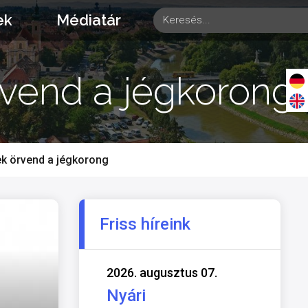
ek
Médiatár
vend a jégkorong
k örvend a jégkorong
Friss híreink
2026. augusztus 07.
Nyári