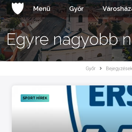
Ugrás
Menü
Győr
Városház
a
tartalomhoz
Egyre nagyobb n
Győr
Bejegyzése
SPORT HÍREK