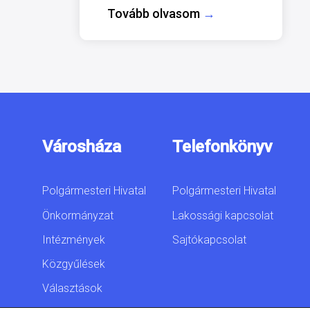
Tovább olvasom
→
Városháza
Telefonkönyv
Polgármesteri Hivatal
Polgármesteri Hivatal
Önkormányzat
Lakossági kapcsolat
Intézmények
Sajtókapcsolat
Közgyűlések
Választások