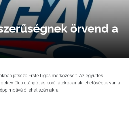
szerűségnek örvend a
ban játssza Erste Ligás mérkőzéseit. Az együttes
Hockey Club utánpótlás korú játékosainak lehetőségük van a
képp motiváló lehet számukra.