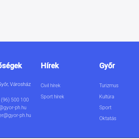
őségek
Hírek
Győr
yőr, Városház
Civil hírek
Turizmus
Sport hírek
Kultúra
 (96) 500 100
Sport
@gyor-ph.hu
er@gyor-ph.hu
Oktatás