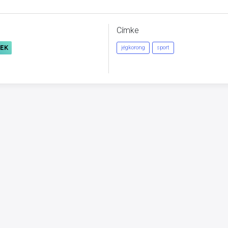
Címke
REK
jégkorong
sport