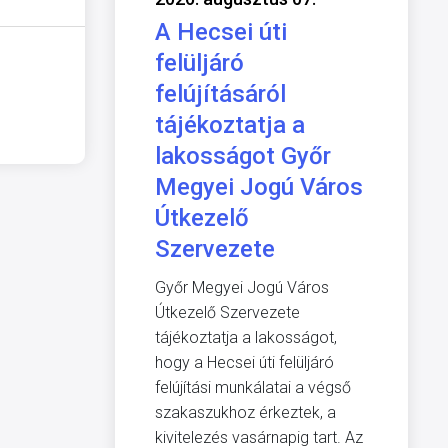
A Hecsei úti
felüljáró
felújításáról
tájékoztatja a
lakosságot Győr
Megyei Jogú Város
Útkezelő
Szervezete
Győr Megyei Jogú Város
Útkezelő Szervezete
tájékoztatja a lakosságot,
hogy a Hecsei úti felüljáró
felújítási munkálatai a végső
szakaszukhoz érkeztek, a
kivitelezés vasárnapig tart. Az