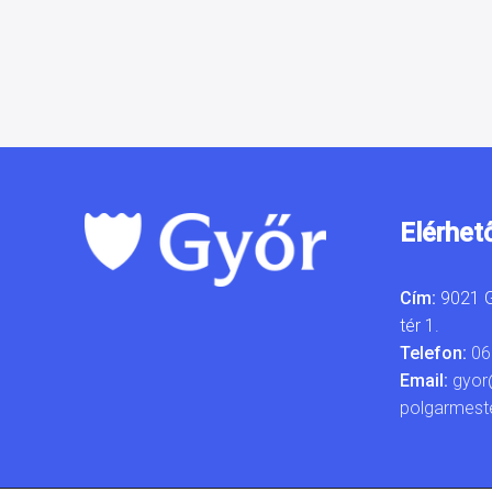
Elérhet
Cím:
9021 G
tér 1.
Telefon:
06
Email:
gyor
polgarmest