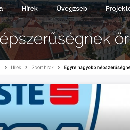
a
Hírek
Üvegzseb
Projekt
épszerűségnek ör
k
Hírek
Sport hírek
Egyre nagyobb népszerűségne