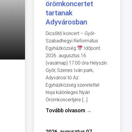
örömkoncertet
tartanak
Adyvárosban
Dicsőítő koncert – Győr-
Szabadhegyi Református
Egyházközség
Időpont:
2026. augusztus 16.
(vasárnap) 17:00 óra Helyszín:
Győr, Szenes Iván park,
Adyvárosi tó Az
Egyházközség szeretettel
hívja különleges Nyári
Örömkoncertjére […]
Tovább olvasom
→
2026. augusztus 07.