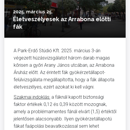
2025. március 25.
Életveszélyesek az Arrabona előtti
fák
A Park-Erdő Stúdió Kft. 2025. március 3-án
végezett húzásvizsgálatot három darab magas
kőrisen a győri Arany János utcában, az Arrabona
Áruház előtt. Az érintett fák gyökérzetállapot-
felülvizsgálata megállapította, hogy a fák állapota
életveszélyes, ezért azokat ki kell vágni.
Szakmai indoklás:
a fáknál kapott biztonsági
faktor értékek 0,12 és 0,39 között mozognak,
amely a problémamentes fánál elvárt (1,5) értéktől
jelentősen alacsonyabb. Ilyen gyökérzetállapotú
fákat faápolási beavatkozással sem lehet