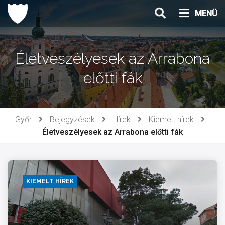
Ugrás
MENÜ
a
tartalomhoz
Életveszélyesek az Arrabona
előtti fák
Győr
Bejegyzések
Hírek
Kiemelt hírek
Életveszélyesek az Arrabona előtti fák
KIEMELT HÍREK