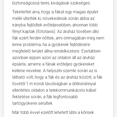
biztonságossá tenni, kivágásuk szükséges.
Tekintettel arra, hogy a fákat egy magas épület
mellé ültették ki, növekedésük során abba az
irányba fejlődtek erőteljesebben, ahonnan több
fényt kaptak (fototaxis). Az áruház tövében álló
fák ezért ferdén nőttek, ami önmagában még nem
lenne probléma, ha a gyökerek fejlődésére
megfelelő terület állna rendelkezésre. Esetükben
azonban éppen azon az oldalon áll az áruház
épülete, amerre a fának erőteljes gyökereket
kellene nevelnie. A helyszíni szemle során az is
látható volt, hogy a fák és az áruház között, a fák
tövétől 1 m körüli távolságban a dőlésiránnyal
ellentétes oldalon a telekommunikációs kábel
fektetése során, a fák legfontosabb
tartógyökerei sérültek.
Már több évvel ezelőtt lehetett látni a kőrisek