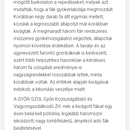
mögötti burkolaton a repedéseket, melyek azt
mutatták, hogy a fák gyökérlabdája megmozdult.
Korábban négy darab fa állt egymás mellett,
közülük a legrosszabb állapotút már korábban
kivágták. A megmaradt három fán rendszeres
műszeres gyökérvizsgálatot végeztek, állapotuk
nyomon követése érdekében. A tavalyi év az
úgynevezett farontó gombáknak is kedvezett,
ezért több helyszínhez hasonlóan a kérdéses
három fa vizsgálati eredményei is
nagyságrendekkel rosszabbak lettek, minta
korábbiak voltak. Az értékek alapján kivágásuk
indokolt, a kiborulás veszélye miatt.
A GYŐR-SZOL Győri Közszolgáltató és
Vagyongazdálkodó Zrt.-nek a kivágott fákat egy
éven belül kell pótolnia, legalább háromszor
iskolázott, nagy lombfelületű, árnyékot adó fák
beültetésével.