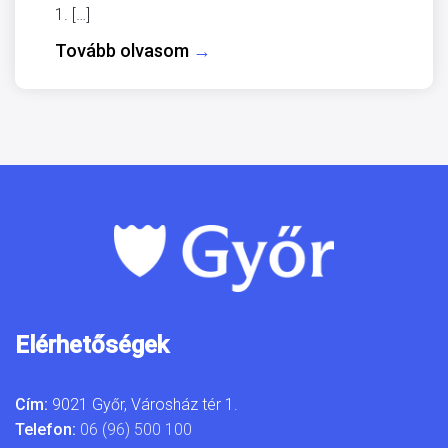
1. […]
Tovább olvasom
→
Elérhetőségek
Cím:
9021 Győr, Városház tér 1.
Telefon:
06 (96) 500 100