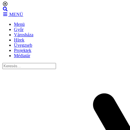
Ugrás
a
MENÜ
tartalomhoz
Menü
Győr
Városháza
Hírek
Üvegzseb
Projektek
Médiatár