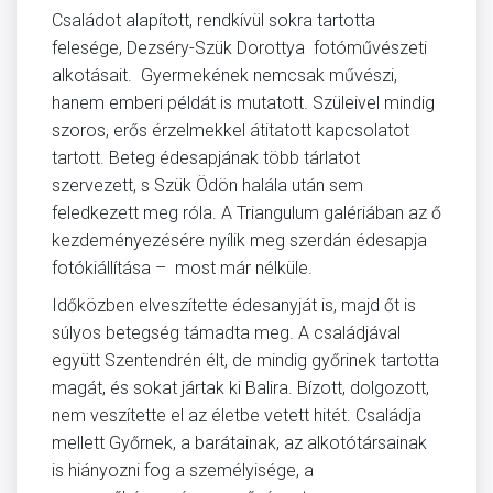
Családot alapított, rendkívül sokra tartotta
felesége, Dezséry-Szük Dorottya fotóművészeti
alkotásait. Gyermekének nemcsak művészi,
hanem emberi példát is mutatott. Szüleivel mindig
szoros, erős érzelmekkel átitatott kapcsolatot
tartott. Beteg édesapjának több tárlatot
szervezett, s Szük Ödön halála után sem
feledkezett meg róla. A Triangulum galériában az ő
kezdeményezésére nyílik meg szerdán édesapja
fotókiállítása – most már nélküle.
Időközben elveszítette édesanyját is, majd őt is
súlyos betegség támadta meg. A családjával
együtt Szentendrén élt, de mindig győrinek tartotta
magát, és sokat jártak ki Balira. Bízott, dolgozott,
nem veszítette el az életbe vetett hitét. Családja
mellett Győrnek, a barátainak, az alkotótársainak
is hiányozni fog a személyisége, a