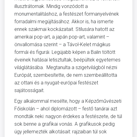
illusztrátornak. Mindig vonzódott a
monumentalitáshoz, a festészet formanyelvének
forradalmi megújításához. Akkor is, ha ismerte
ennek szakmai kockázatait. Stílusára hatott az
amerikai pop-art, a japán pop-art, valamint –
önvallomása szerint – a Távol-Kelet mágikus
formái és figurái. Legújabb képen a Balin töltött
éveinek hatásai letisztultak, beépültek egyetemes
világlátásába. Megtanulta a szigetvilágból nézni
Európát, szembesítette, de nem szembeállította
az ottani és a nyugat-európai festészet
sajátosságait.
Egy alkalommal mesélte, hogy a Képzőművészeti
Főiskolán – ahol diplomázott – festő tanárai azt
mondták neki: nagyon érdekes a festészete, de túl
sok benne a grafikai vonás. A grafikusok pedig
úgy jellemezték alkotásait: rajzaiban túl sok