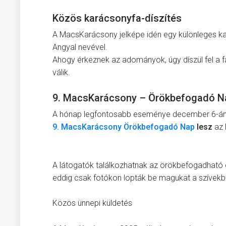
Közös karácsonyfa-díszítés
A MacsKarácsony jelképe idén egy különleges kará
Angyal nevével.
Ahogy érkeznek az adományok, úgy díszül fel a
válik.
9. MacsKarácsony – Örökbefogadó N
A hónap legfontosabb eseménye december 6-án 
9. MacsKarácsony Örökbefogadó Nap
lesz
az 
A látogatók találkozhatnak az örökbefogadható 
eddig csak fotókon lopták be magukat a szívekb
Közös ünnepi küldetés