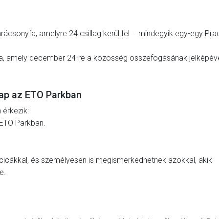
csonyfa, amelyre 24 csillag kerül fel – mindegyik egy-egy Prac
 fa, amely december 24-re a közösség összefogásának jelképév
ap az ETO Parkban
érkezik:
ETO Parkban.
cicákkal, és személyesen is megismerkedhetnek azokkal, akik
e.