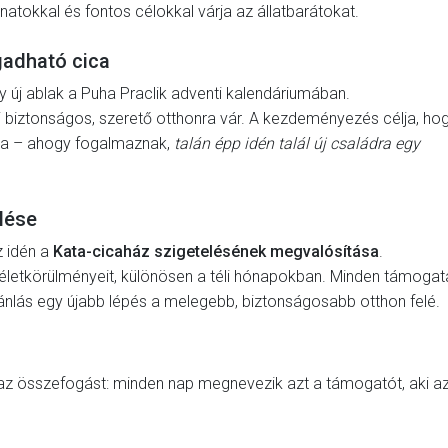
natokkal és fontos célokkal várja az állatbarátokat.
gadható cica
y új ablak a Puha Praclik adventi kalendáriumában.
i biztonságos, szerető otthonra vár. A kezdeményezés célja, ho
sra – ahogy fogalmaznak,
talán épp idén talál új családra egy
lése
 idén a
Kata-cicaház szigetelésének megvalósítása
.
 életkörülményeit, különösen a téli hónapokban. Minden támogat
ajánlás egy újabb lépés a melegebb, biztonságosabb otthon felé.
 az összefogást: minden nap megnevezik azt a támogatót, aki a