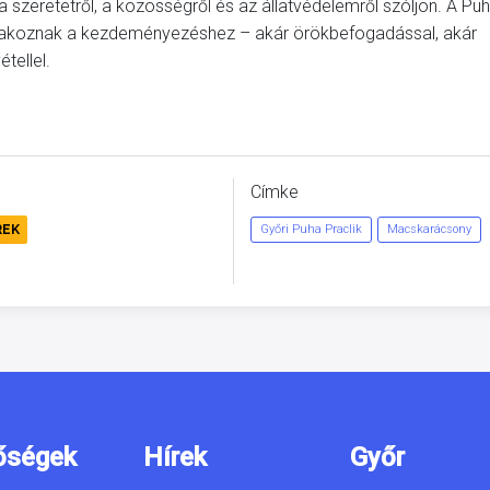
zeretetről, a közösségről és az állatvédelemről szóljon. A Pu
atlakoznak a kezdeményezéshez – akár örökbefogadással, akár
tellel.
Címke
REK
Győri Puha Praclik
Macskarácsony
őségek
Hírek
Győr