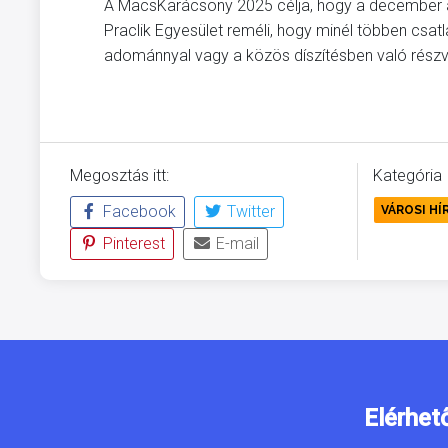
A MacsKarácsony 2025 célja, hogy a december a s
Praclik Egyesület reméli, hogy minél többen cs
adománnyal vagy a közös díszítésben való részvé
Megosztás itt:
Kategória
Facebook
Twitter
VÁROSI HÍ
Pinterest
E-mail
Elérhet