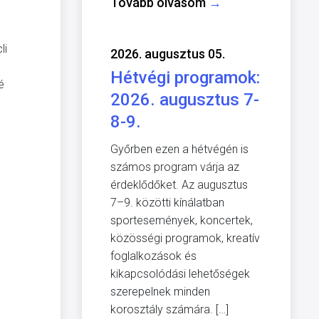
Tovább olvasom
→
li
2026. augusztus 05.
Hétvégi programok:
é
2026. augusztus 7-
8-9.
Győrben ezen a hétvégén is
számos program várja az
érdeklődőket. Az augusztus
7–9. közötti kínálatban
sportesemények, koncertek,
közösségi programok, kreatív
foglalkozások és
kikapcsolódási lehetőségek
szerepelnek minden
korosztály számára. […]