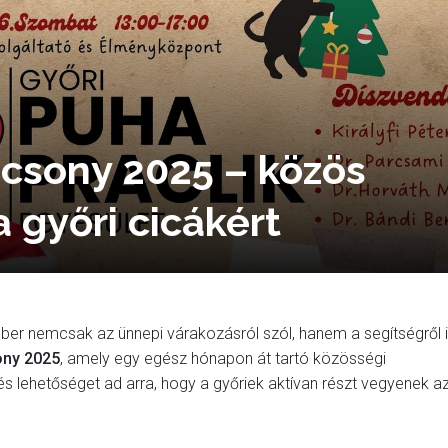
ácsony 2025 – közös
 győri cicákért
r nemcsak az ünnepi várakozásról szól, hanem a segítségről i
ny 2025
, amely egy egész hónapon át tartó közösségi
és lehetőséget ad arra, hogy a győriek aktívan részt vegyenek a