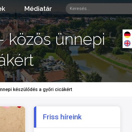
ek
Médiatár
– közös ünnepi
ákért
nepi készülődés a győri cicákért
Friss híreink