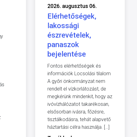
2026. augusztus 06.
Elérhetőségek,
lakossági
észrevételek,
gy
panaszok
bejelentése
Fontos elérhetőségek és
információk Locsolási tilalom
A győri önkormányzat nem
ás
rendelt el vízkorlátozást, de
megkérünk mindenkit, hogy az
ivóvízhálózatot takarékosan,
elsősorban ivásra, főzésre,
z
tisztálkodásra, tehát alapvető
háztartási célra használja. […]