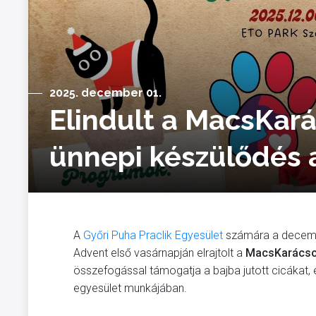
2025. december 01.
Elindult a MacsKar
ünnepi készülődés a
A
Győri Puha Praclik Egyesület
számára a decembe
Advent első vasárnapján elrajtolt a
MacsKarácso
összefogással támogatja a bajba jutott cicákat, 
egyesület munkájában.