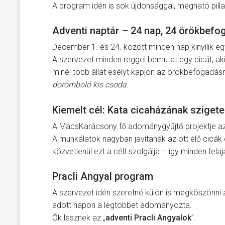
A program idén is sok újdonsággal, megható pilla
Adventi naptár – 24 nap, 24 örökbefo
December 1. és 24. között minden nap kinyílik eg
A szervezet minden reggel bemutat egy cicát, ak
minél több állat esélyt kapjon az örökbefogadá
doromboló kis csoda
.
Kiemelt cél: Kata cicaházának szigete
A MacsKarácsony fő adománygyűjtő projektje az
A munkálatok nagyban javítanák az ott élő cicák
közvetlenül ezt a célt szolgálja – így minden fel
Pracli Angyal program
A szervezet idén szeretné külön is megköszönni
adott napon a legtöbbet adományozta.
Ők lesznek az „
adventi Pracli Angyalok
”.