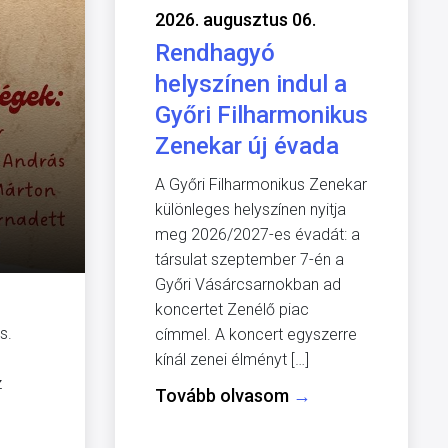
2026. augusztus 06.
Rendhagyó
helyszínen indul a
Győri Filharmonikus
Zenekar új évada
A Győri Filharmonikus Zenekar
különleges helyszínen nyitja
meg 2026/2027-es évadát: a
társulat szeptember 7-én a
Győri Vásárcsarnokban ad
koncertet Zenélő piac
s.
címmel. A koncert egyszerre
kínál zenei élményt […]
z
Tovább olvasom
→