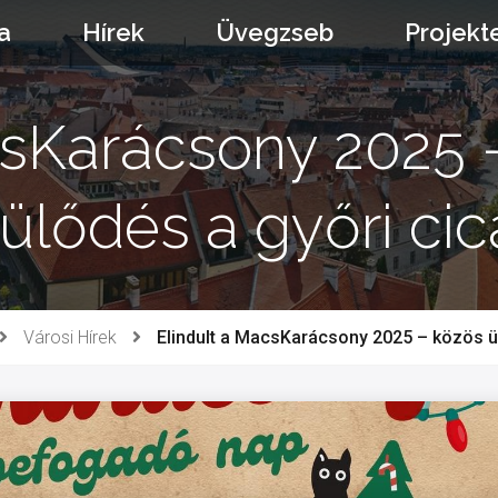
a
Hírek
Üvegzseb
Projekt
csKarácsony 2025 
ülődés a győri cic
Városi Hírek
Elindult a MacsKarácsony 2025 – közös ün