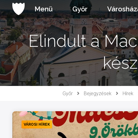
Ugrás
Menü
Győr
Városház
a
tartalomhoz
Elindult a Ma
kész
Győr
Bejegyzések
Hírek
VÁROSI HÍREK