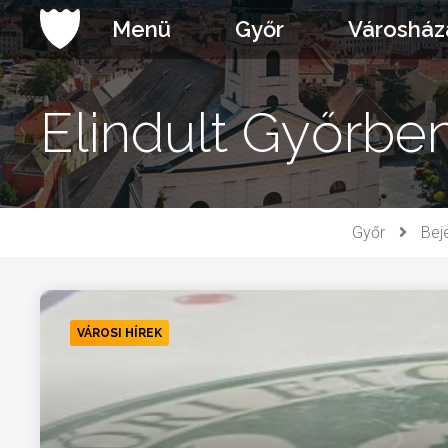
Ugrás
Menü
Győr
Városház
a
tartalomhoz
Elindult Győrben
Győr
Bej
VÁROSI HÍREK