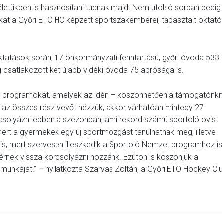
életükben is hasznosítani tudnak majd. Nem utolsó sorban pedig
kat a Győri ETO HC képzett sportszakemberei, tapasztalt oktató
ktatások során, 17 önkormányzati fenntartású, győri óvoda 533
csatlakozott két újabb vidéki óvoda 75 aprósága is.
ó programokat, amelyek az idén – köszönhetően a támogatónk
és az összes résztvevőt nézzük, akkor várhatóan mintegy 27
rcsolyázni ebben a szezonban, ami rekord számú sportoló ovist
mert a gyermekek egy új sportmozgást tanulhatnak meg, illetve
is, mert szervesen illeszkedik a Sportoló Nemzet programhoz is
érnek vissza korcsolyázni hozzánk. Ezúton is köszönjük a
 munkáját.”
–
nyilatkozta Szarvas Zoltán, a Győri ETO Hockey Cl