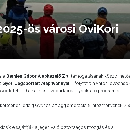
2025-ös városi OviKori
s a
Bethlen Gábor Alapkezelő Zrt.
támogatásának köszönhető
 a
Győri Jégsportért Alapítvánnyal
– folytatja a városi óvodáso
ködtetett, 10 alkalmas óvodai korcsolyaoktató programjait.
 keretében, eddig Győr és az agglomeráció 8 intézményének 25
icsik elsajátítják a jégen való biztonságos mozgás és a