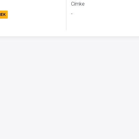
Címke
-
REK