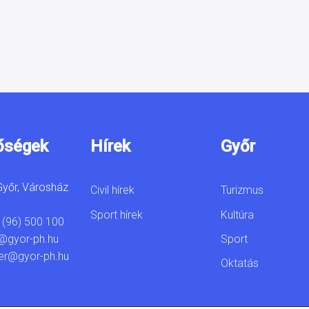
őségek
Hírek
Győr
yőr, Városház
Civil hírek
Turizmus
Sport hírek
Kultúra
 (96) 500 100
Sport
@gyor-ph.hu
er@gyor-ph.hu
Oktatás