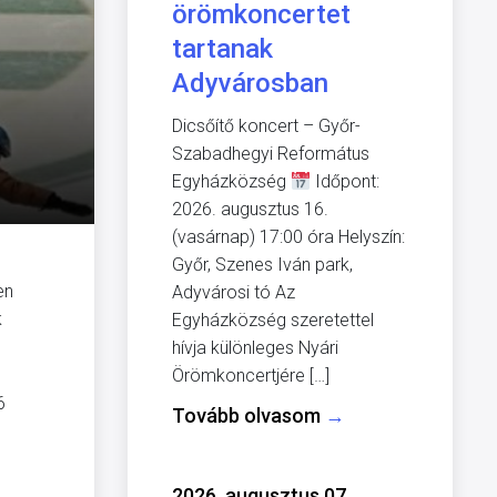
örömkoncertet
tartanak
Adyvárosban
Dicsőítő koncert – Győr-
Szabadhegyi Református
Egyházközség
Időpont:
2026. augusztus 16.
(vasárnap) 17:00 óra Helyszín:
Győr, Szenes Iván park,
en
Adyvárosi tó Az
k
Egyházközség szeretettel
hívja különleges Nyári
Örömkoncertjére […]
6
Tovább olvasom
→
2026. augusztus 07.