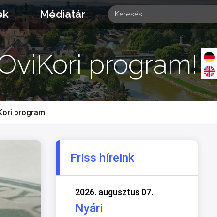
ek
Médiatár
 OviKori program!
Kori program!
Friss híreink
2026. augusztus 07.
Nyári