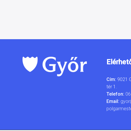
Elérhet
Cím:
9021 G
tér 1.
Telefon:
06
Email:
gyor
polgarmest