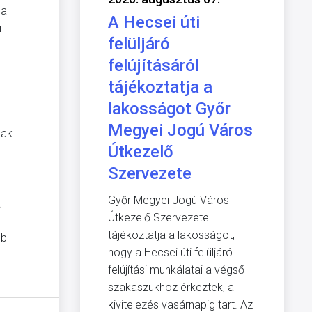
 a
A Hecsei úti
i
felüljáró
felújításáról
tájékoztatja a
lakosságot Győr
Megyei Jogú Város
nak
Útkezelő
Szervezete
Győr Megyei Jogú Város
,
Útkezelő Szervezete
tájékoztatja a lakosságot,
ub
hogy a Hecsei úti felüljáró
felújítási munkálatai a végső
szakaszukhoz érkeztek, a
kivitelezés vasárnapig tart. Az