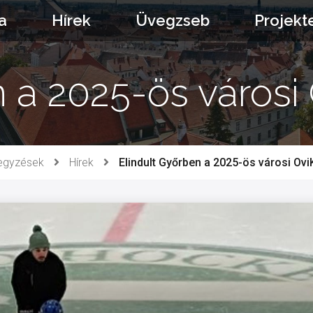
a
Hírek
Üvegzseb
Projekt
 a 2025-ös városi
egyzések
Hírek
Elindult Győrben a 2025-ös városi Ovi