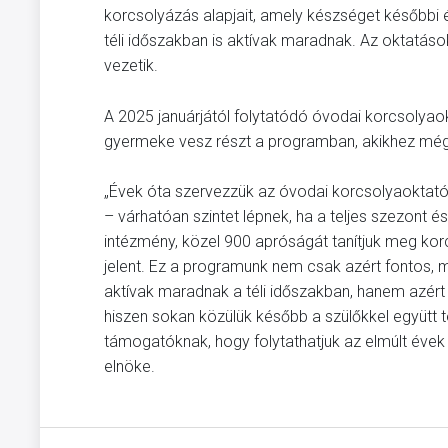
korcsolyázás alapjait, amely készséget későbbi 
téli időszakban is aktívak maradnak. Az oktatáso
vezetik.
A 2025 januárjától folytatódó óvodai korcsolyao
gyermeke vesz részt a programban, akikhez még 
„Évek óta szervezzük az óvodai korcsolyaoktat
– várhatóan szintet lépnek, ha a teljes szezont 
intézmény, közel 900 apróságát tanítjuk meg ko
jelent. Ez a programunk nem csak azért fontos, 
aktívak maradnak a téli időszakban, hanem azért 
hiszen sokan közülük később a szülőkkel együtt t
támogatóknak, hogy folytathatjuk az elmúlt évek
elnöke.