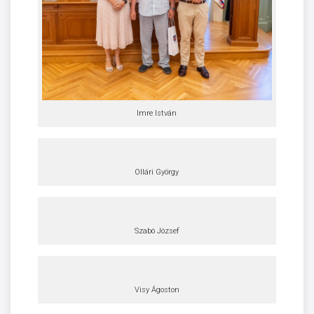
Imre István
Ollári György
Szabó József
Visy Ágoston