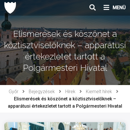
Ugrás
MENÜ
a
tartalomhoz
Elismerések és köszönet a
köztisztviselőknek – apparátusi
értekezletet tartott a
Polgármesteri Hivatal
Győr
Bejegyzések
Hírek
Kiemelt hírek
Elismerések és köszönet a köztisztviselőknek –
apparátusi értekezletet tartott a Polgármesteri Hivatal