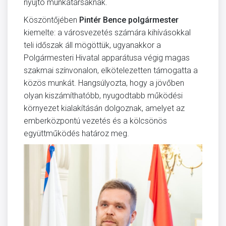
nyújtó munkatársaknak.
Köszöntőjében
Pintér Bence polgármester
kiemelte: a városvezetés számára kihívásokkal
teli időszak áll mögöttük, ugyanakkor a
Polgármesteri Hivatal apparátusa végig magas
szakmai színvonalon, elkötelezetten támogatta a
közös munkát. Hangsúlyozta, hogy a jövőben
olyan kiszámíthatóbb, nyugodtabb működési
környezet kialakításán dolgoznak, amelyet az
emberközpontú vezetés és a kölcsönös
együttműködés határoz meg.