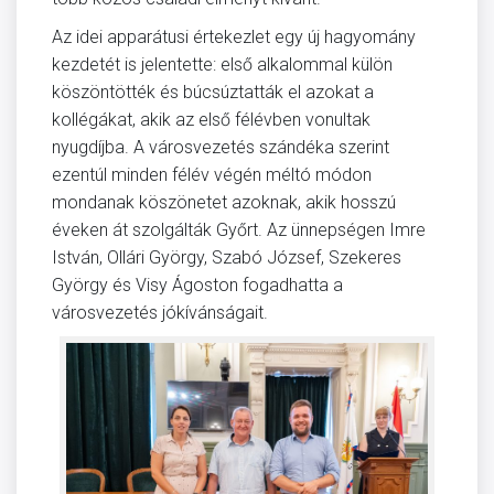
Az idei apparátusi értekezlet egy új hagyomány
kezdetét is jelentette: első alkalommal külön
köszöntötték és búcsúztatták el azokat a
kollégákat, akik az első félévben vonultak
nyugdíjba. A városvezetés szándéka szerint
ezentúl minden félév végén méltó módon
mondanak köszönetet azoknak, akik hosszú
éveken át szolgálták Győrt. Az ünnepségen Imre
István, Ollári György, Szabó József, Szekeres
György és Visy Ágoston fogadhatta a
városvezetés jókívánságait.