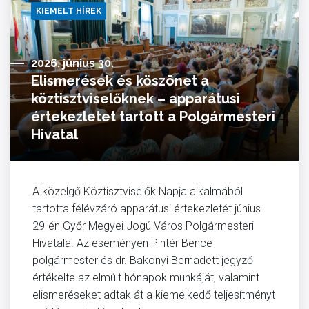
KIEMELT HÍREK
2026. június 30.
Elismerések és köszönet a
köztisztviselőknek – apparátusi
értekezletet tartott a Polgármesteri
Hivatal
A közelgő Köztisztviselők Napja alkalmából
tartotta félévzáró apparátusi értekezletét június
29-én Győr Megyei Jogú Város Polgármesteri
Hivatala. Az eseményen Pintér Bence
polgármester és dr. Bakonyi Bernadett jegyző
értékelte az elmúlt hónapok munkáját, valamint
elismeréseket adtak át a kiemelkedő teljesítményt