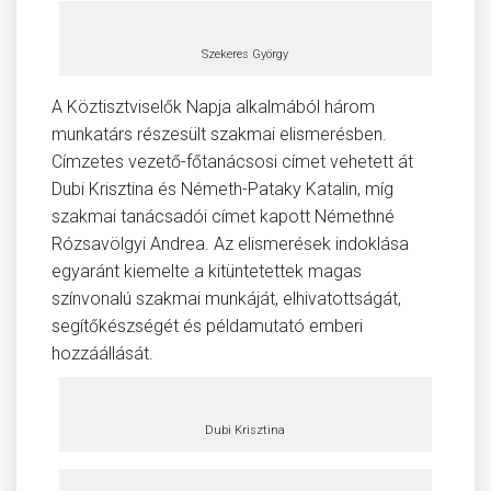
Szekeres György
A Köztisztviselők Napja alkalmából három
munkatárs részesült szakmai elismerésben.
Címzetes vezető-főtanácsosi címet vehetett át
Dubi Krisztina és Németh-Pataky Katalin, míg
szakmai tanácsadói címet kapott Némethné
Rózsavölgyi Andrea. Az elismerések indoklása
egyaránt kiemelte a kitüntetettek magas
színvonalú szakmai munkáját, elhivatottságát,
segítőkészségét és példamutató emberi
hozzáállását.
Dubi Krisztina