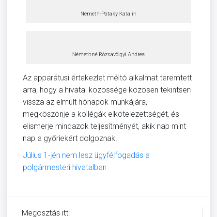
Németh-Pataky Katalin
Némethné Rózsavölgyi Andrea
Az apparátusi értekezlet méltó alkalmat teremtett
arra, hogy a hivatal közössége közösen tekintsen
vissza az elmúlt hónapok munkájára,
megköszönje a kollégák elkötelezettségét, és
elismerje mindazok teljesítményét, akik nap mint
nap a győriekért dolgoznak.
Július 1-jén nem lesz ügyfélfogadás a
polgármesteri hivatalban
Megosztás itt: