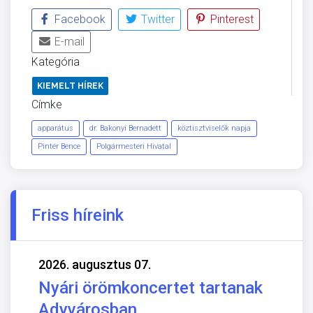
Facebook
Twitter
Pinterest
E-mail
Kategória
KIEMELT HÍREK
Címke
apparátus
dr. Bakonyi Bernadett
köztisztviselők napja
Pintér Bence
Polgármesteri Hivatal
Friss híreink
2026. augusztus 07.
Nyári örömkoncertet tartanak
Adyvárosban