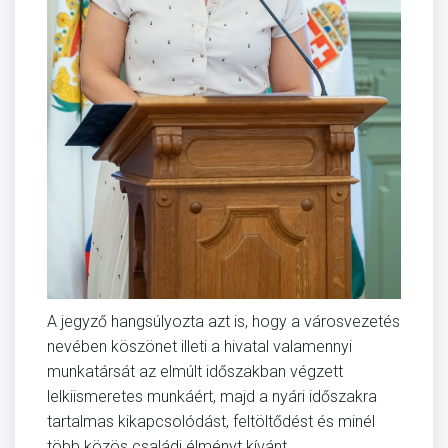
A jegyző hangsúlyozta azt is, hogy a városvezetés
nevében köszönet illeti a hivatal valamennyi
munkatársát az elmúlt időszakban végzett
lelkiismeretes munkáért, majd a nyári időszakra
tartalmas kikapcsolódást, feltöltődést és minél
több közös családi élményt kívánt.