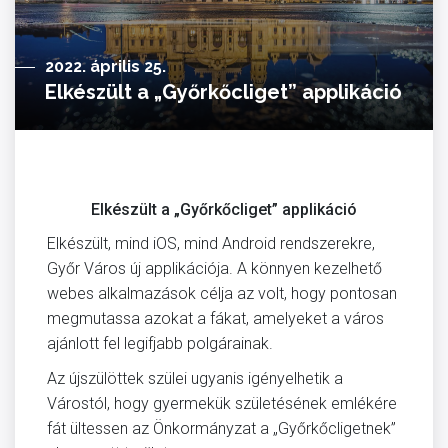
2022. április 25.
Elkészült a „Győrkőcliget” applikáció
Elkészült a „Győrkőcliget” applikáció
Elkészült, mind iOS, mind Android rendszerekre,
Győr Város új applikációja. A könnyen kezelhető
webes alkalmazások célja az volt, hogy pontosan
megmutassa azokat a fákat, amelyeket a város
ajánlott fel legifjabb polgárainak.
Az újszülöttek szülei ugyanis igényelhetik a
Várostól, hogy gyermekük születésének emlékére
fát ültessen az Önkormányzat a „Győrkőcligetnek”