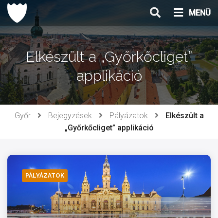
Ugrás
MENÜ
a
tartalomhoz
Elkészült a „Győrkőcliget”
applikáció
Győr
Bejegyzések
Pályázatok
Elkészült a
„Győrkőcliget” applikáció
PÁLYÁZATOK