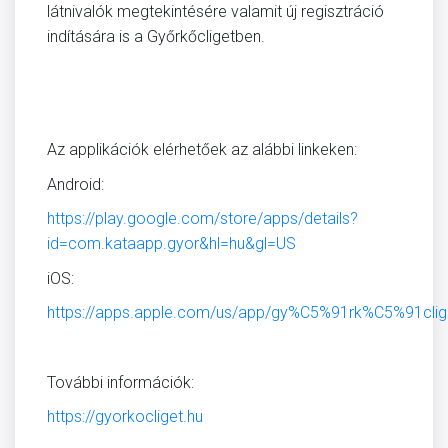
látnivalók megtekintésére valamit új regisztráció
indítására is a Győrkőcligetben.
Az applikációk elérhetőek az alábbi linkeken:
Android:
https://play.google.com/store/apps/details?
id=com.kataapp.gyor&hl=hu&gl=US
iOS:
https://apps.apple.com/us/app/gy%C5%91rk%C5%91cli
További információk:
https://gyorkocliget.hu