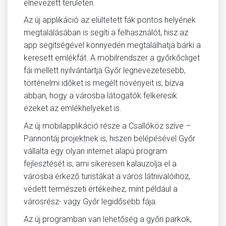
elnevezett területen.
Az új applikáció az elültetett fák pontos helyének
megtalálásában is segíti a felhasználót, hisz az
app segítségével könnyedén megtalálhatja bárki a
keresett emlékfát. A mobilrendszer a győrkőcliget
fái mellett nyilvántartja Győr legnevezetesebb,
történelmi időket is megélt növényeit is, bízva
abban, hogy a városba látogatók felkeresik
ezeket az emlékhelyeket is.
Az új mobilapplikáció része a Csallóköz szíve –
Pannontáj projektnek is, hiszen belépésével Győr
vállalta egy olyan internet alapú program
fejlesztését is, ami sikeresen kalauzolja el a
városba érkező turistákat a város látnivalóihoz,
védett természeti értékeihez, mint például a
városrész- vagy Győr legidősebb fája.
Az új programban van lehetőség a győri parkok,