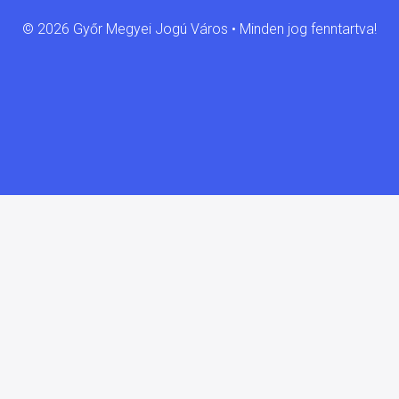
© 2026 Győr Megyei Jogú Város • Minden jog fenntartva!