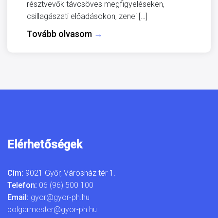
résztvevők távcsöves megfigyeléseken,
csillagászati előadásokon, zenei […]
Tovább olvasom
→
Elérhetőségek
Cím:
9021 Győr, Városház tér 1.
Telefon:
06 (96) 500 100
Email:
gyor@gyor-ph.hu
polgarmester@gyor-ph.hu