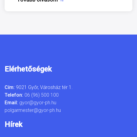
Elérhetőségek
Cím:
9021 Győr, Városház tér 1.
Telefon:
06 (96) 500 100
Email:
gyor@gyor-ph.hu
polgarmester@gyor-ph.hu
Hírek