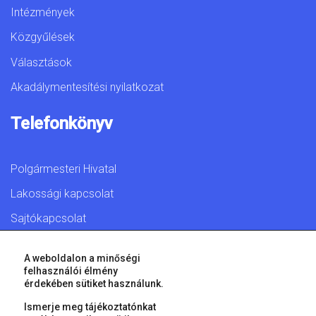
Intézmények
Közgyűlések
Választások
Akadálymentesítési nyilatkozat
Telefonkönyv
Polgármesteri Hivatal
Lakossági kapcsolat
Sajtókapcsolat
A weboldalon a minőségi
felhasználói élmény
érdekében sütiket használunk.
© 2026 Győr Megyei Jogú Város • Minden jog fenntartva!
Ismerje meg tájékoztatónkat