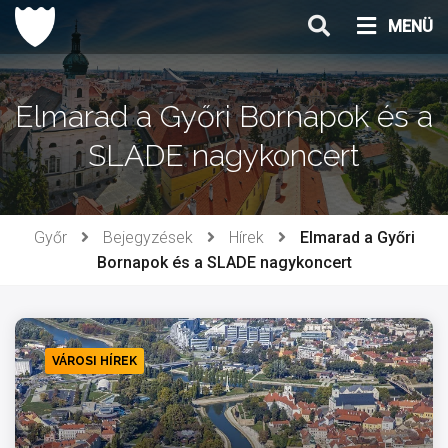
Ugrás
MENÜ
a
tartalomhoz
Elmarad a Győri Bornapok és a
SLADE nagykoncert
Győr
Bejegyzések
Hírek
Elmarad a Győri
Bornapok és a SLADE nagykoncert
VÁROSI HÍREK