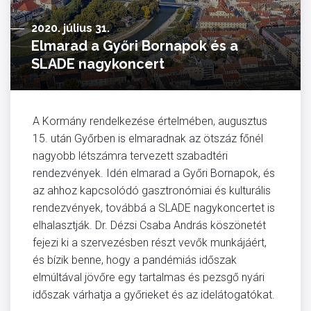
2020. július 31.
Elmarad a Győri Bornapok és a
SLADE nagykoncert
A Kormány rendelkezése értelmében, augusztus
15. után Győrben is elmaradnak az ötszáz főnél
nagyobb létszámra tervezett szabadtéri
rendezvények. Idén elmarad a Győri Bornapok, és
az ahhoz kapcsolódó gasztronómiai és kulturális
rendezvények, továbbá a SLADE nagykoncertet is
elhalasztják. Dr. Dézsi Csaba András köszönetét
fejezi ki a szervezésben részt vevők munkájáért,
és bízik benne, hogy a pandémiás időszak
elmúltával jövőre egy tartalmas és pezsgő nyári
időszak várhatja a győrieket és az idelátogatókat.