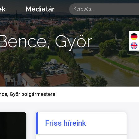
ek
Médiatár
 Bence, Győr
ence, Győr polgármestere
Friss híreink