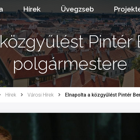
a
Hírek
Üvegzseb
Projekt
 közgyűlést Pintér
polgármestere
Hírek
Városi Hírek
Elnapolta a közgyűlést Pintér B