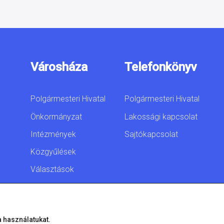
Városháza
Telefonkönyv
Polgármesteri Hivatal
Polgármesteri Hivatal
Önkormányzat
Lakossági kapcsolat
Intézmények
Sajtókapcsolat
Közgyűlések
Választások
Akadálymentesítési
nyilatkozat
a használatukat.