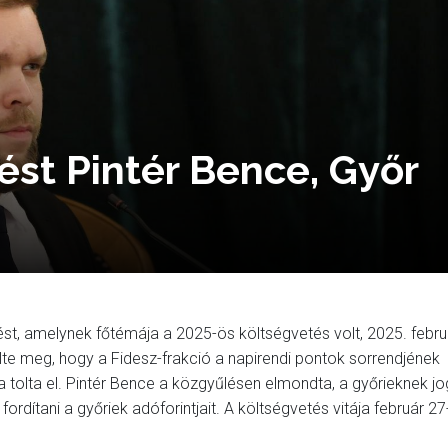
ést Pintér Bence, Győr
st, amelynek főtémája a 2025-ös költségvetés volt, 2025. febru
ölte meg, hogy a Fidesz-frakció a napirendi pontok sorrendjének
 tolta el. Pintér Bence a közgyűlésen elmondta, a győrieknek j
é fordítani a győriek adóforintjait. A költségvetés vitája február 2