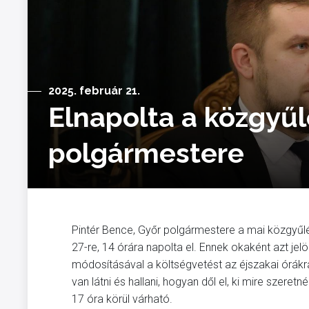
2025. február 21.
Elnapolta a közgyűl
polgármestere
Pintér Bence, Győr polgármestere a mai közgyűlé
27-re, 14 órára napolta el. Ennek okaként azt jel
módosításával a költségvetést az éjszakai órákra
van látni és hallani, hogyan dől el, ki mire szeretn
17 óra körül várható.