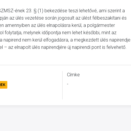
ZMSZ-ének 23. § (1) bekezdése teszi lehetővé, ami szerint a
pján az ülés vezetése során jogosult az ülést félbeszakítani és
n amennyiben az ülés elnapolásra kerül, a polgármester
ol folytatja, melynek időpontja nem lehet későbbi, mint az
n a napirend nem kerül elfogadásra, a megkezdett ülés napirendje
 – az elnapolt ülés napirendjére új napirendi pont is felvehető.
Címke
-
REK