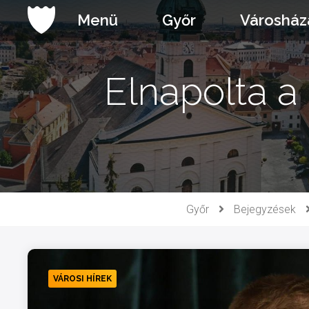
Ugrás
Menü
Győr
Városház
a
tartalomhoz
Elnapolta a
Győr
Bejegyzések
VÁROSI HÍREK