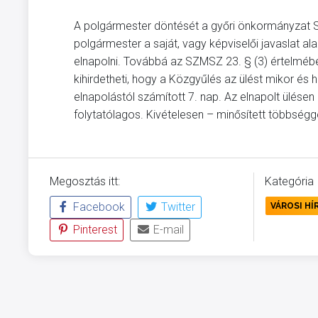
A polgármester döntését a győri önkormányzat S
polgármester a saját, vagy képviselői javaslat ala
elnapolni. Továbbá az SZMSZ 23. § (3) értelmébe
kihirdetheti, hogy a Közgyűlés az ülést mikor és h
elnapolástól számított 7. nap. Az elnapolt ülése
folytatólagos. Kivételesen – minősített többséggel
Megosztás itt:
Kategória
Facebook
Twitter
VÁROSI HÍ
Pinterest
E-mail