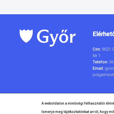
Elérhet
Cím:
9021 G
tér 1.
Telefon:
06
Email:
gyor
polgarmest
A weboldalon a minőségi felhasználói élmé
Ismerje meg tájékoztatónkat arról, hogy mi