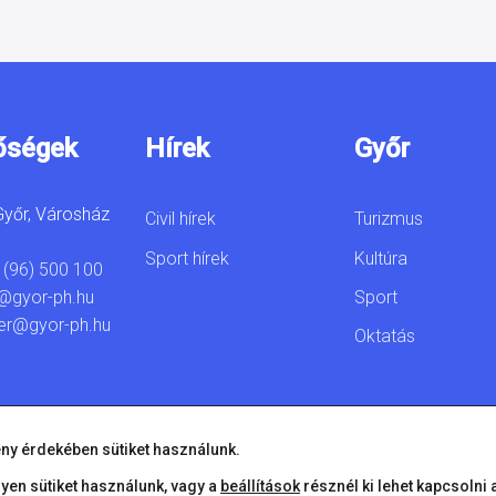
őségek
Hírek
Győr
yőr, Városház
Civil hírek
Turizmus
Sport hírek
Kultúra
 (96) 500 100
Sport
@gyor-ph.hu
er@gyor-ph.hu
Oktatás
ny érdekében sütiket használunk.
lyen sütiket használunk, vagy a
beállítások
résznél ki lehet kapcsolni 