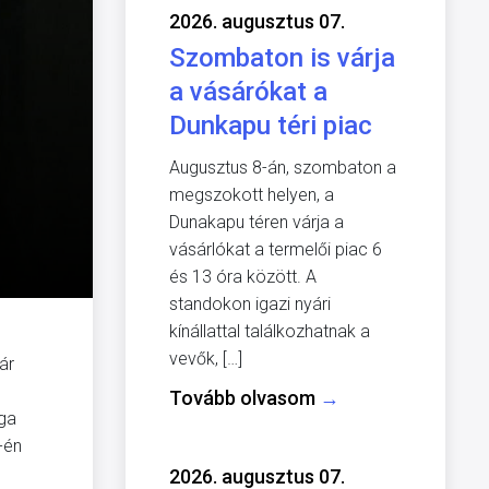
2026. augusztus 07.
Szombaton is várja
a vásárókat a
Dunkapu téri piac
Augusztus 8-án, szombaton a
megszokott helyen, a
Dunakapu téren várja a
vásárlókat a termelői piac 6
és 13 óra között. A
standokon igazi nyári
kínállattal találkozhatnak a
vevők, […]
ár
Tovább olvasom
→
oga
7-én
2026. augusztus 07.