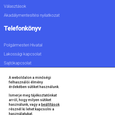
Választások
Akadálymentesítési nyilatkozat
Telefonkönyv
Polgármesteri Hivatal
Lakossági kapcsolat
Sajtókapcsolat
A weboldalon a minőségi
felhasználói élmény
érdekében sütiket használunk.
© 2026 Győr Megyei Jogú Város • Minden jog fenntartva!
Ismerje meg tájékoztatónkat
arról, hogy milyen sütiket
használunk, vagy a
beállítások
résznél ki lehet kapcsolni a
használatukat.