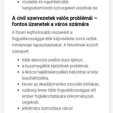
rövidebb és egyértelműbb
hangosbemondó-szövegeket vezetnek be.
A civil szervezetek valós problémái –
fontos üzenetek a város számára
A fórum legfontosabb részeként a
fogyatékossággal élők képviseletei sorra vették
mindennapi tapasztalataikat. A felvetések között
szerepelt:
több alacsony padlós busz igénye,
a buszmegállók kijelzőinek problémái,
a likócsi hajléktalanszállás bekötése a helyi
buszhálózatba,
kevés az akadálymentes szociális bérlakás,
szükség lenne több fogyatékossággal élő
ember foglalkoztatására önkormányzati
cégeknél,
jeltolmács biztosítása városi