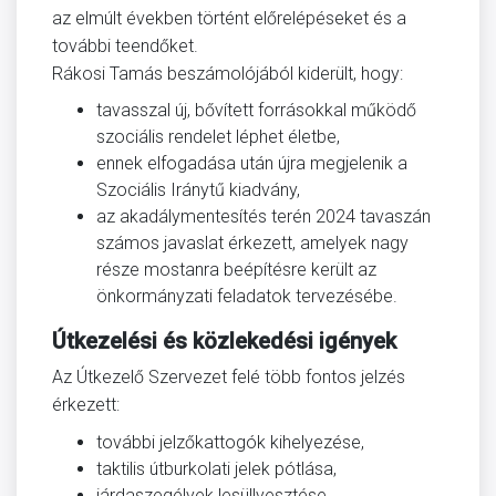
az elmúlt években történt előrelépéseket és a
további teendőket.
Rákosi Tamás beszámolójából kiderült, hogy:
tavasszal új, bővített forrásokkal működő
szociális rendelet léphet életbe,
ennek elfogadása után újra megjelenik a
Szociális Iránytű kiadvány,
az akadálymentesítés terén 2024 tavaszán
számos javaslat érkezett, amelyek nagy
része mostanra beépítésre került az
önkormányzati feladatok tervezésébe.
Útkezelési és közlekedési igények
Az Útkezelő Szervezet felé több fontos jelzés
érkezett:
további jelzőkattogók kihelyezése,
taktilis útburkolati jelek pótlása,
járdaszegélyek lesüllyesztése,