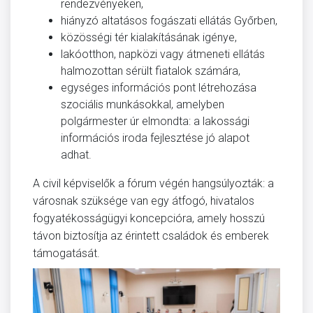
rendezvényeken,
hiányzó altatásos fogászati ellátás Győrben,
közösségi tér kialakításának igénye,
lakóotthon, napközi vagy átmeneti ellátás
halmozottan sérült fiatalok számára,
egységes információs pont létrehozása
szociális munkásokkal, amelyben
polgármester úr elmondta: a lakossági
információs iroda fejlesztése jó alapot
adhat.
A civil képviselők a fórum végén hangsúlyozták: a
városnak szüksége van egy átfogó, hivatalos
fogyatékosságügyi koncepcióra, amely hosszú
távon biztosítja az érintett családok és emberek
támogatását.