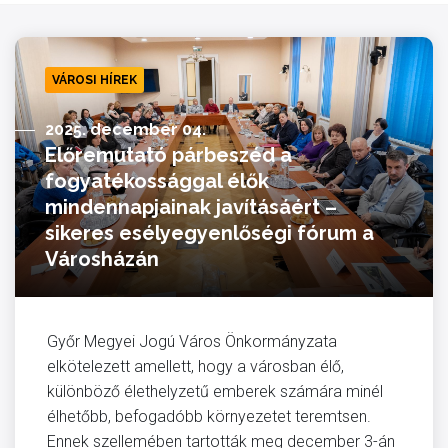
VÁROSI HÍREK
2025. december 04.
Előremutató párbeszéd a
fogyatékossággal élők
mindennapjainak javításáért –
sikeres esélyegyenlőségi fórum a
Városházán
Győr Megyei Jogú Város Önkormányzata
elkötelezett amellett, hogy a városban élő,
különböző élethelyzetű emberek számára minél
élhetőbb, befogadóbb környezetet teremtsen.
Ennek szellemében tartották meg december 3-án