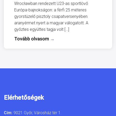
Wrocławban rendezett U23-as sportlövő
Európa-bajnokságon: a férfi 25 méteres
gyorstüzelő pisztoly csapatversenyében
aranyérmet nyert a magyar válogatott. A
győztes együttes tagja volt […]
Tovább olvasom
→
Elérhetőségek
Cím:
9021 Győr, Városház tér 1.