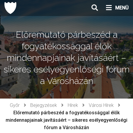
Ugrás
MENÜ
a
tartalomhoz
Előremutató párbeszéd a
fogyatékossággal élők
mindennapjainak javításáért –
sikeres esélyegyenlőségi fórum
a Városházán
Győr
Bejegyzések
Hírek
Városi Hírek
Előremutató párbeszéd a fogyatékossággal élők
mindennapjainak javításáért – sikeres esélyegyenlőségi
fórum a Városházán