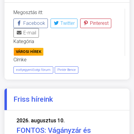
Megosztás itt:
Facebook
Twitter
Pinterest
E-mail
Kategória
VÁROSI HÍREK
Címke
esélyegyenlőségi fórum
Pintér Bence
Friss híreink
2026. augusztus 10.
FONTOS: Vágányzár és