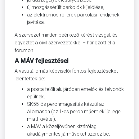
új mozgássérült parkolók kijelölése,
az elektromos rollerek parkolási rendjének
javítása.
A szervezet minden beérkező kérést vizsgál, és
egyeztet a civil szervezetekkel – hangzott el a
fórumon.
A MÁV fejlesztései
A vasútállomás képviselői fontos fejlesztéseket
jelentettek be:
a posta felőli aluljáróban emelők és felvonók
épülnek,
SK55-ös peronmagasítás készül az
állomáson (az 1-es peron műemléki jellege
miatt kivétel),
a MÁV a közeljövőben kizárólag
akadálymentes járműveket szerez be,