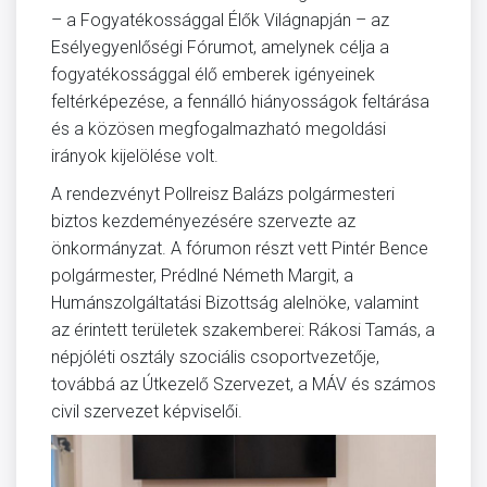
– a Fogyatékossággal Élők Világnapján – az
Esélyegyenlőségi Fórumot, amelynek célja a
fogyatékossággal élő emberek igényeinek
feltérképezése, a fennálló hiányosságok feltárása
és a közösen megfogalmazható megoldási
irányok kijelölése volt.
A rendezvényt Pollreisz Balázs polgármesteri
biztos kezdeményezésére szervezte az
önkormányzat. A fórumon részt vett Pintér Bence
polgármester, Prédlné Németh Margit, a
Humánszolgáltatási Bizottság alelnöke, valamint
az érintett területek szakemberei: Rákosi Tamás, a
népjóléti osztály szociális csoportvezetője,
továbbá az Útkezelő Szervezet, a MÁV és számos
civil szervezet képviselői.