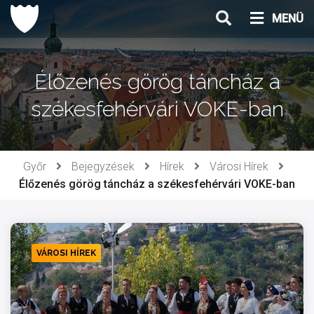
Ugrás
MENÜ
a
tartalomhoz
Élőzenés görög táncház a
székesfehérvári VOKE-ban
Győr
Bejegyzések
Hírek
Városi Hírek
Élőzenés görög táncház a székesfehérvári VOKE-ban
VÁROSI HÍREK