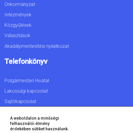
Önkormányzat
Intézmények
Közgyűlések
Választások
Akadálymentesítési nyilatkozat
Telefonkönyv
Polgármesteri Hivatal
Lakossági kapcsolat
Sajtókapcsolat
A weboldalon a minőségi
felhasználói élmény
érdekében sütiket használunk.
© 2026 Győr Megyei Jogú Város • Minden jog fenntartva!