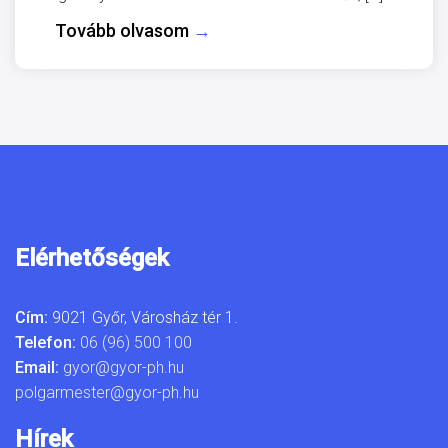
Tovább olvasom
→
Elérhetőségek
Cím:
9021 Győr, Városház tér 1.
Telefon:
06 (96) 500 100
Email:
gyor@gyor-ph.hu
polgarmester@gyor-ph.hu
Hírek