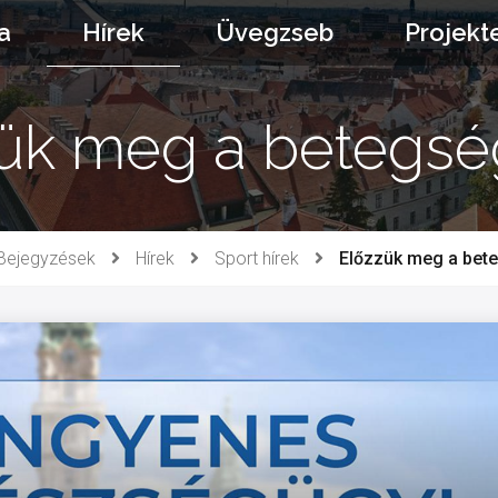
a
Hírek
Üvegzseb
Projekt
ük meg a betegsé
Bejegyzések
Hírek
Sport hírek
Előzzük meg a bet