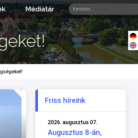
ek
Médiatár
geket!
egségeket!
Friss híreink
2026. augusztus 07.
Augusztus 8-án,