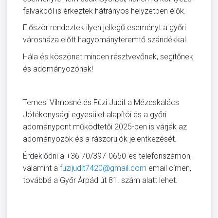
falvakból is érkeztek hátrányos helyzetben élők.
Először rendeztek ilyen jellegű eseményt a győri
városháza előtt hagyományteremtő szándékkal.
Hála és köszönet minden résztvevőnek, segítőnek
és adományozónak!
Temesi Vilmosné és Füzi Judit a Mézeskalács
Jótékonysági egyesület alapítói és a győri
adománypont működtetői 2025-ben is várják az
adományozók és a rászorulók jelentkezését.
Érdeklődni a +36 70/397-0650-es telefonszámon,
valamint a
fuzijudit7420@gmail.com
email címen,
továbbá a Győr Árpád út 81. szám alatt lehet.