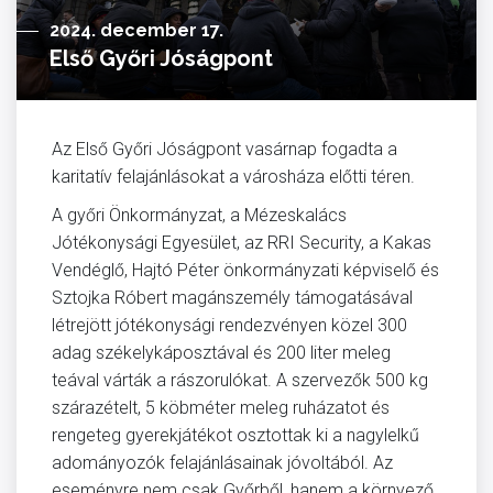
2024. december 17.
Első Győri Jóságpont
Az Első Győri Jóságpont vasárnap fogadta a
karitatív felajánlásokat a városháza előtti téren.
A győri Önkormányzat, a Mézeskalács
Jótékonysági Egyesület, az RRI Security, a Kakas
Vendéglő, Hajtó Péter önkormányzati képviselő és
Sztojka Róbert magánszemély támogatásával
létrejött jótékonysági rendezvényen közel 300
adag székelykáposztával és 200 liter meleg
teával várták a rászorulókat. A szervezők 500 kg
szárazételt, 5 köbméter meleg ruházatot és
rengeteg gyerekjátékot osztottak ki a nagylelkű
adományozók felajánlásainak jóvoltából. Az
eseményre nem csak Győrből, hanem a környező