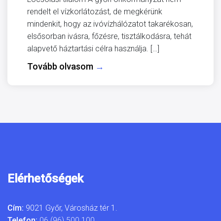
rendelt el vízkorlátozást, de megkérünk
mindenkit, hogy az ivóvízhálózatot takarékosan,
elsősorban ivásra, főzésre, tisztálkodásra, tehát
alapvető háztartási célra használja. […]
Tovább olvasom
→
Elérhetőségek
Cím:
9021 Győr, Városház tér 1.
Telefon:
06 (96) 500 100