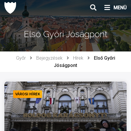
Ugrás
MENÜ
a
tartalomhoz
Első Győri Jóságpont
Győr
Bejegyzések
Hírek
Első Győri
Jóságpont
VÁROSI HÍREK