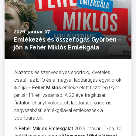
2026. január 07.
Emlékezés és összefogás Győrben –
jön a Fehér Miklós Emlékgála
Alázatos és szenvedélyes sportoló, kivételes
csatár, az ETO és a magyar labdarúgás egyik örök
ikonja –
Fehér Miklós
emléke előtt tiszteleg Győr
január 11-én, vasárnap. A 22 éve tragikusan
fiatalon elhunyt válogatott labdarúgóra idén is
nagyszabású emlékgálával emlékeznek a
sportbarátok.
A
Fehér Miklós Emlékgálát
2026. január 11-én, 10