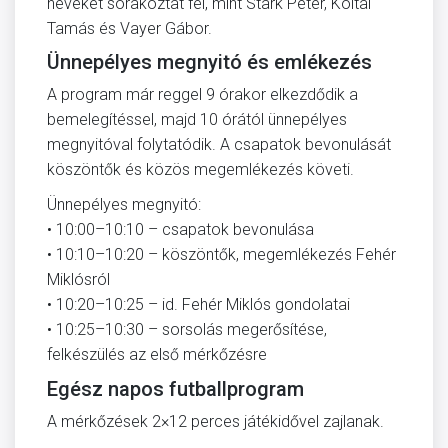
neveket sorakoztat fel, mint Stark Péter, Koltai
Tamás és Vayer Gábor.
Ünnepélyes megnyitó és emlékezés
A program már reggel 9 órakor elkezdődik a
bemelegítéssel, majd 10 órától ünnepélyes
megnyitóval folytatódik. A csapatok bevonulását
köszöntők és közös megemlékezés követi.
Ünnepélyes megnyitó:
• 10:00–10:10 – csapatok bevonulása
• 10:10–10:20 – köszöntők, megemlékezés Fehér
Miklósról
• 10:20–10:25 – id. Fehér Miklós gondolatai
• 10:25–10:30 – sorsolás megerősítése,
felkészülés az első mérkőzésre
Egész napos futballprogram
A mérkőzések 2×12 perces játékidővel zajlanak.