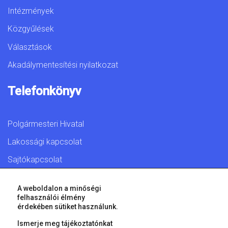
Intézmények
Közgyűlések
Választások
Akadálymentesítési nyilatkozat
Telefonkönyv
Polgármesteri Hivatal
Lakossági kapcsolat
Sajtókapcsolat
A weboldalon a minőségi
felhasználói élmény
érdekében sütiket használunk.
© 2026 Győr Megyei Jogú Város • Minden jog fenntartva!
Ismerje meg tájékoztatónkat