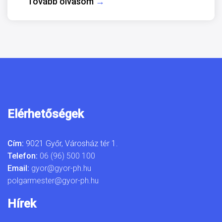
Tovább olvasom
→
Elérhetőségek
Cím:
9021 Győr, Városház tér 1.
Telefon:
06 (96) 500 100
Email:
gyor@gyor-ph.hu
polgarmester@gyor-ph.hu
Hírek