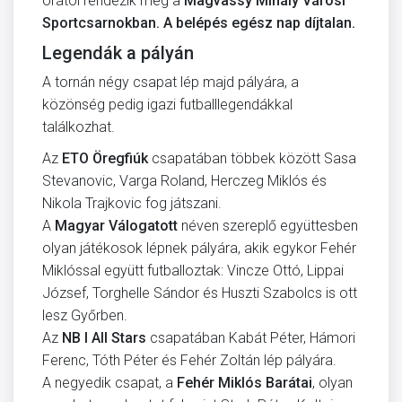
órától rendezik meg a
Magvassy Mihály Városi
Sportcsarnokban.
A belépés egész nap díjtalan.
Legendák a pályán
A tornán négy csapat lép majd pályára, a
közönség pedig igazi futballlegendákkal
találkozhat.
Az
ETO Öregfiúk
csapatában többek között Sasa
Stevanovic, Varga Roland, Herczeg Miklós és
Nikola Trajkovic fog játszani.
A
Magyar Válogatott
néven szereplő együttesben
olyan játékosok lépnek pályára, akik egykor Fehér
Miklóssal együtt futballoztak: Vincze Ottó, Lippai
József, Torghelle Sándor és Huszti Szabolcs is ott
lesz Győrben.
Az
NB I All Stars
csapatában Kabát Péter, Hámori
Ferenc, Tóth Péter és Fehér Zoltán lép pályára.
A negyedik csapat, a
Fehér Miklós Barátai
, olyan