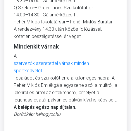
13:30–14:00 | Gálamérkőzés I.
Q Szektor– Green Lions Szurkolótábor
14:00–14:30 | Gálamérkőzés II.
Fehér Miklós Iskolatársai – Fehér Miklós Barátai
A rendezvény 14:30 után közös fotózással,
kötetlen beszélgetéssel ér véget.
Mindenkit várnak
A
szervezők szeretettel várnak minden
sportkedvelőt
, családot és szurkolót erre a különleges napra. A
Fehér Miklós Emlékgála egyszerre szól a múltról, a
jelenről és arról az értékrendről, amelyet a
legendás csatár pályán és pályán kívül is képviselt.
A belépés egész nap díjtalan.
Borítókép: hellogyor.hu