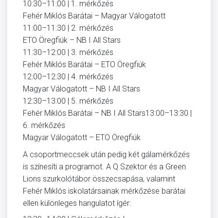
10:30–11:00 | 1. mérkőzés
Fehér Miklós Barátai – Magyar Válogatott
11:00–11:30 | 2. mérkőzés
ETO Öregfiúk – NB I All Stars
11:30–12:00 | 3. mérkőzés
Fehér Miklós Barátai – ETO Öregfiúk
12:00–12:30 | 4. mérkőzés
Magyar Válogatott – NB I All Stars
12:30–13:00 | 5. mérkőzés
Fehér Miklós Barátai – NB I All Stars13:00–13:30 |
6. mérkőzés
Magyar Válogatott – ETO Öregfiúk
A csoportmeccsek után pedig két gálamérkőzés
is színesíti a programot. A Q Szektor és a Green
Lions szurkolótábor összecsapása, valamint
Fehér Miklós iskolatársainak mérkőzése barátai
ellen különleges hangulatot ígér: