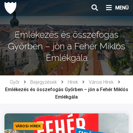
Ugrás
MENÜ
a
tartalomhoz
Emlékezés és összefogás
Győrben – jön a Fehér Miklós
Emlékgála
Győr
Bejegyzések
Hírek
Városi Hírek
Emlékezés és összefogás Győrben – jön a Fehér Miklós
Emlékgála
VÁROSI HÍREK