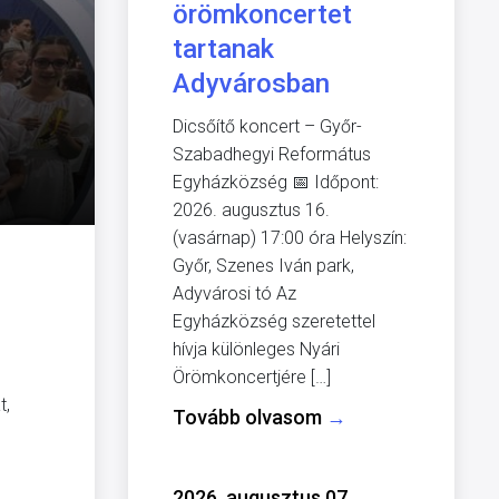
örömkoncertet
tartanak
Adyvárosban
Dicsőítő koncert – Győr-
Szabadhegyi Református
Egyházközség 📅 Időpont:
2026. augusztus 16.
(vasárnap) 17:00 óra Helyszín:
Győr, Szenes Iván park,
Adyvárosi tó Az
Egyházközség szeretettel
hívja különleges Nyári
Örömkoncertjére […]
t,
Tovább olvasom
→
2026. augusztus 07.