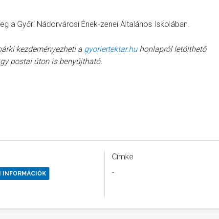
meg a Győri Nádorvárosi Ének-zenei Általános Iskolában.
t bárki kezdeményezheti a
gyoriertektar.hu
honlapról letölthető
y postai úton is benyújtható.
Címke
-
I INFORMÁCIÓK