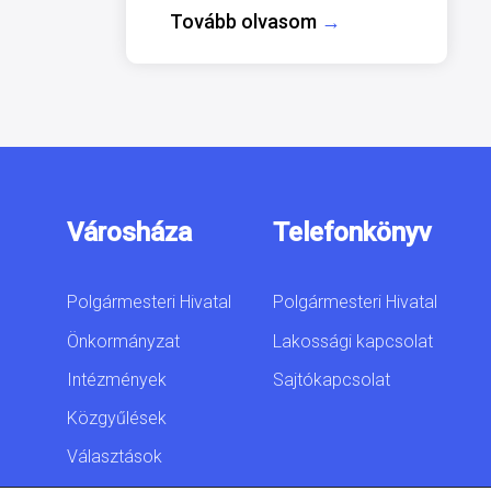
Tovább olvasom
→
Városháza
Telefonkönyv
Polgármesteri Hivatal
Polgármesteri Hivatal
Önkormányzat
Lakossági kapcsolat
Intézmények
Sajtókapcsolat
Közgyűlések
Választások