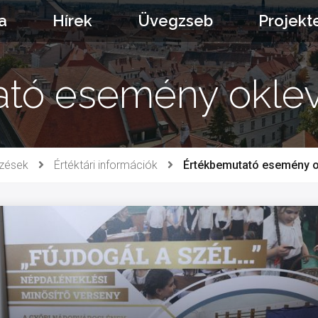
a
Hírek
Üvegzseb
Projekt
tó esemény oklev
zések
Értéktári információk
Értékbemutató esemény o