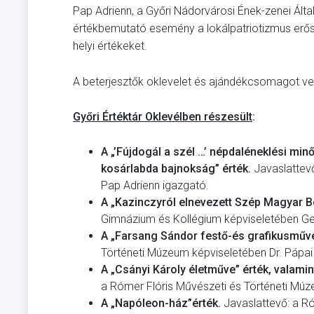
Pap Adrienn, a Győri Nádorvárosi Ének-zenei Ált
értékbemutató esemény a lokálpatriotizmus erős
helyi értékeket.
A beterjesztők oklevelet és ajándékcsomagot ve
Győri Értéktár Oklevélben részesült
:
A „’Fújdogál a szél …’ népdaléneklési min
kosárlabda bajnokság” érték.
Javaslattevő
Pap Adrienn igazgató.
A „Kazinczyról elnevezett Szép Magyar B
Gimnázium és Kollégium képviseletében Ge
A „Farsang Sándor festő-és grafikusműv
Történeti Múzeum képviseletében Dr. Pápai
A „Csányi Károly életműve” érték, valamin
a Rómer Flóris Művészeti és Történeti Mú
A „Napóleon-ház”érték.
Javaslattevő: a R