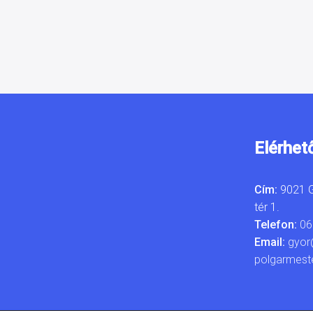
Elérhet
Cím:
9021 G
tér 1.
Telefon:
06
Email:
gyor
polgarmest