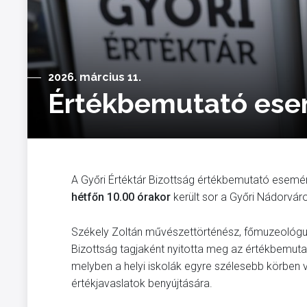
2026. március 11.
Értékbemutató esem
A Győri Értéktár Bizottság értékbemutató esemén
hétfőn 10.00 órakor
került sor a Győri Nádorvár
Székely Zoltán művészettörténész, főmuzeológus,
Bizottság tagjaként nyitotta meg az értékbemut
melyben a helyi iskolák egyre szélesebb körben v
értékjavaslatok benyújtására.