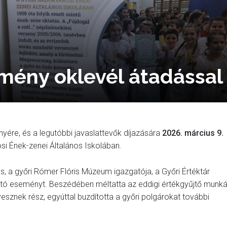
ény oklevél átadással
yére, és a legutóbbi javaslattevők díjazására
2026. március 9.
osi Ének-zenei Általános Iskolában.
 a győri Rómer Flóris Múzeum igazgatója, a Győri Értéktár
ató eseményt. Beszédében méltatta az eddigi értékgyűjtő munká
esznek rész, egyúttal buzdította a győri polgárokat további