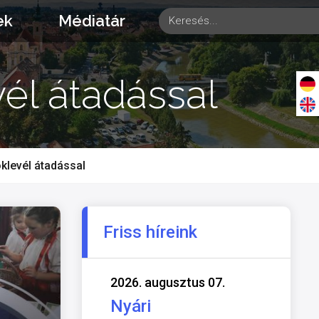
ek
Médiatár
él átadással
klevél átadással
Friss híreink
2026. augusztus 07.
Nyári