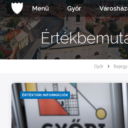
Ugrás
Menü
Győr
Városház
a
tartalomhoz
Értékbemuta
Győr
Bejegy
ÉRTÉKTÁRI INFORMÁCIÓK