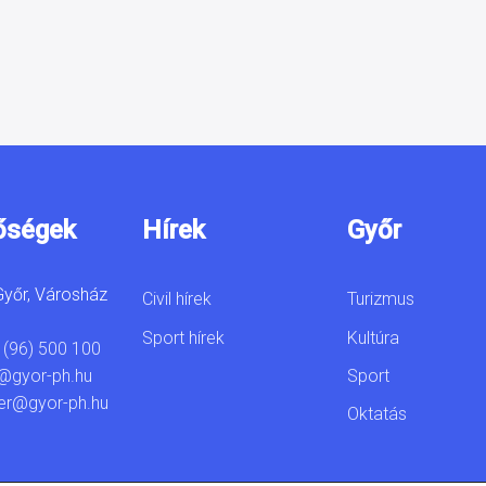
őségek
Hírek
Győr
yőr, Városház
Civil hírek
Turizmus
Sport hírek
Kultúra
 (96) 500 100
Sport
@gyor-ph.hu
er@gyor-ph.hu
Oktatás