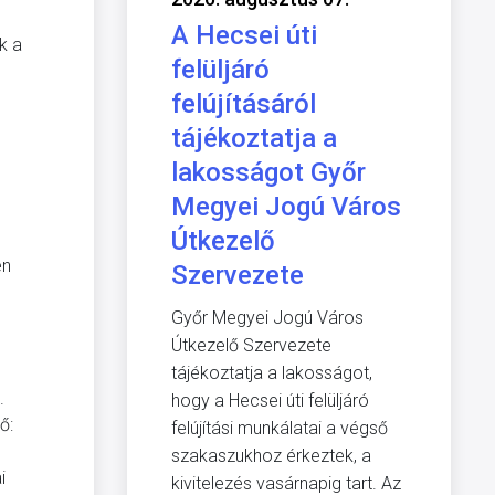
A Hecsei úti
k a
felüljáró
felújításáról
tájékoztatja a
lakosságot Győr
Megyei Jogú Város
Útkezelő
en
Szervezete
Győr Megyei Jogú Város
Útkezelő Szervezete
tájékoztatja a lakosságot,
.
hogy a Hecsei úti felüljáró
ő:
felújítási munkálatai a végső
szakaszukhoz érkeztek, a
i
kivitelezés vasárnapig tart. Az