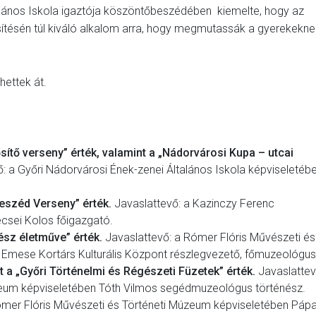
alános Iskola igaztója köszöntőbeszédében kiemelte, hogy az
ítésén túl kiváló alkalom arra, hogy megmutassák a gyerekekne
hettek át.
ősítő verseny” érték, valamint a „Nádorvárosi Kupa – utcai
: a Győri Nádorvárosi Ének-zenei Általános Iskola képviseletéb
eszéd Verseny” érték.
Javaslattevő: a Kazinczy Ferenc
csei Kolos főigazgató.
ész életműve” érték.
Javaslattevő: a Rómer Flóris Művészeti és
 Emese Kortárs Kulturális Központ részlegvezető, főmuzeológus
t a „Győri Történelmi és Régészeti Füzetek” érték.
Javaslattev
zeum képviseletében Tóth Vilmos segédmuzeológus történész.
ómer Flóris Művészeti és Történeti Múzeum képviseletében Pápa