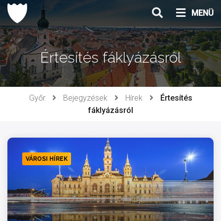
Ugrás
MENÜ
a
tartalomhoz
Értesítés fáklyázásról
Győr
Bejegyzések
Hírek
Értesítés
fáklyázásról
VÁROSI HÍREK