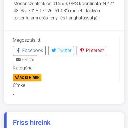
Mosonszentmiklós 0155/3; GPS koordináta: N 47°
43′ 35. 70″ E 17° 26′ 51.03″) melletti fáklyán
történik, ami erős fény- és hanghatással jár.
Megosztás itt:
Facebook
Twitter
Pinterest
E-mail
Kategória
VÁROSI HÍREK
Címke
-
Friss híreink