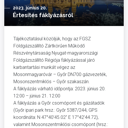
2023. június 20.
Értesítés fáklyázásról
Tájékoztatásul közöljük, hogy az FGSZ
Földgázszállító Zártkörűen Működő
Részvénytársaság Nyugat-magyarországi
Földgázszállító Régiója fáklyázással járó
karbantartási munkát végez az
Mosonmagyaróvár – Győr DN700 gázvezeték,
Mosonszentmiklós – Győr szakaszán.
A fáklyázás várható időpontja: 2023. június 20.
12:00 – június 21. 12:00
A fáklyázás a Győr csomópont és gázátadók
(Győr ipari park hrsz.: Győr 5387/244; GPS
koordináta: N 47°40’45.02″ E 17°42’44.72),
valamint Mosonszentmiklósi csomópont (hrsz.: