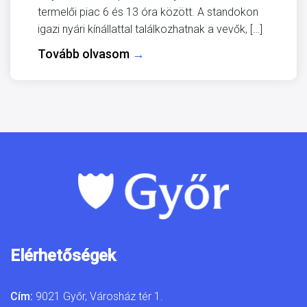
termelői piac 6 és 13 óra között. A standokon
igazi nyári kínállattal találkozhatnak a vevők, […]
Tovább olvasom
→
Elérhetőségek
Cím:
9021 Győr, Városház tér 1.