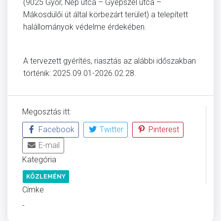
(9025 Győr, Nép utca – Gyepszél utca –
Mákosdülői út által körbezárt terület) a telepített
halállományok védelme érdekében.
A tervezett gyérítés, riasztás az alábbi időszakban
történik: 2025.09.01-2026.02.28.
Megosztás itt:
Facebook
Twitter
Pinterest
E-mail
Kategória
KÖZLEMÉNY
Címke
-