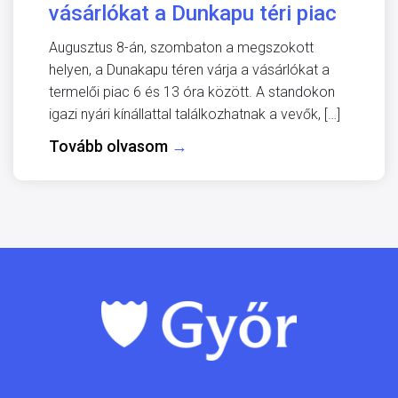
vásárlókat a Dunkapu téri piac
Augusztus 8-án, szombaton a megszokott
helyen, a Dunakapu téren várja a vásárlókat a
termelői piac 6 és 13 óra között. A standokon
igazi nyári kínállattal találkozhatnak a vevők, […]
Tovább olvasom
→