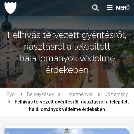
Ugrás
MENÜ
a
tartalomhoz
Felhívás tervezett gyérítésről,
riasztásról a telepített
halállományok védelme
érdekében
Győr
Bejegyzések
Hirdetmények
Közlemény
Felhívás tervezett gyérítésről, riasztásról a telepített
halállományok védelme érdekében