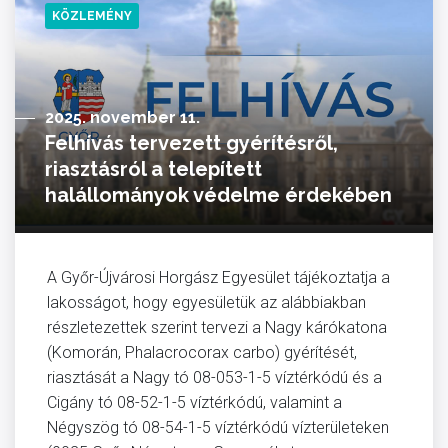
KÖZLEMÉNY
2025. november 11.
Felhívás tervezett gyérítésről,
riasztásról a telepített
halállományok védelme érdekében
A Győr-Újvárosi Horgász Egyesület tájékoztatja a
lakosságot, hogy egyesületük az alábbiakban
részletezettek szerint tervezi a Nagy kárókatona
(Komorán, Phalacrocorax carbo) gyérítését,
riasztását a Nagy tó 08-053-1-5 víztérkódú és a
Cigány tó 08-52-1-5 víztérkódú, valamint a
Négyszög tó 08-54-1-5 víztérkódú vízterületeken