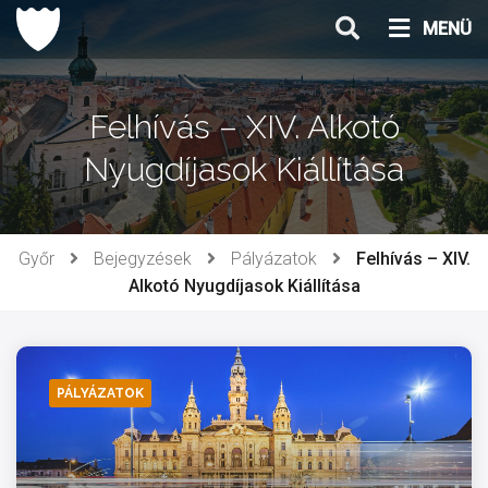
Ugrás
MENÜ
a
tartalomhoz
Felhívás – XIV. Alkotó
Nyugdíjasok Kiállítása
Győr
Bejegyzések
Pályázatok
Felhívás – XIV.
Alkotó Nyugdíjasok Kiállítása
PÁLYÁZATOK