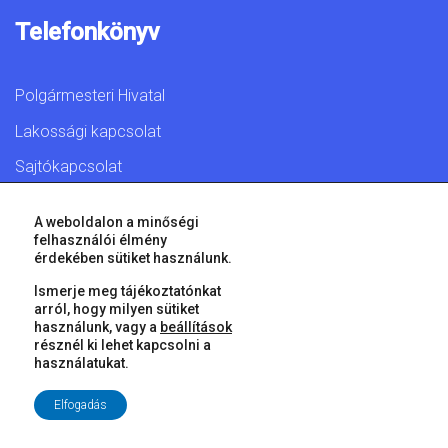
Telefonkönyv
Polgármesteri Hivatal
Lakossági kapcsolat
Sajtókapcsolat
A weboldalon a minőségi
felhasználói élmény
érdekében sütiket használunk.
© 2026 Győr Megyei Jogú Város • Minden jog fenntartva!
Ismerje meg tájékoztatónkat
arról, hogy milyen sütiket
használunk, vagy a
beállítások
résznél ki lehet kapcsolni a
használatukat.
Elfogadás