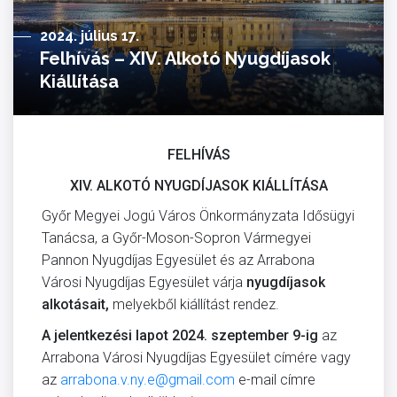
2024. július 17.
Felhívás – XIV. Alkotó Nyugdíjasok
Kiállítása
FELHÍVÁS
XIV. ALKOTÓ NYUGDÍJASOK KIÁLLÍTÁSA
Győr Megyei Jogú Város Önkormányzata Idősügyi
Tanácsa, a Győr-Moson-Sopron Vármegyei
Pannon Nyugdíjas Egyesület és az Arrabona
Városi Nyugdíjas Egyesület várja
nyugdíjasok
alkotásait,
melyekből kiállítást rendez.
A jelentkezési lapot 2024. szeptember 9-ig
az
Arrabona Városi Nyugdíjas Egyesület címére vagy
az
arrabona.v.ny.e@gmail.com
e-mail címre