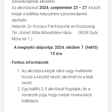
szíveskedjenek elküldeni.
Az alkotásokat
2024. szeptember 23 – 27
. között
kérjük a kiállítás helyszínére szíveskedjenek
eljuttatni.
Helyszín: Dr. Kovács Pál Könyvtár és Közösségi
Tér József Attila Művelődési Háza (9028 Győr,
Móra tér 1.).
A megnyitó időpontja: 2024. október 7. (hétfő)
15 óra
Fontos információk:
Az alkotásra kérjük ráírni vagy mellékelni
hozzá a készítő nevét, lakcímét és a klub
nevét.
Egy kiállító 2-3 alkotását fogadjuk, de a
rendezők joga, hogy melyik munka kerül
kiállításra.