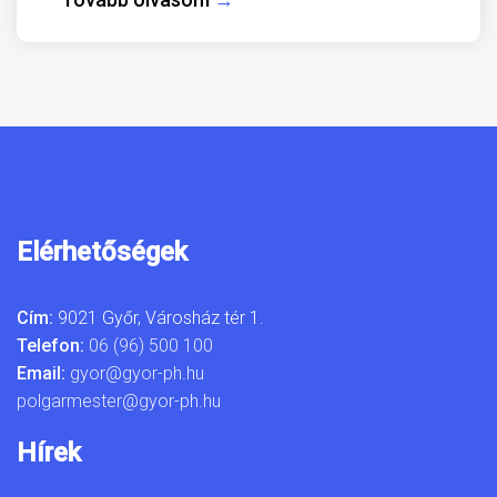
Elérhetőségek
Cím:
9021 Győr, Városház tér 1.
Telefon:
06 (96) 500 100
Email:
gyor@gyor-ph.hu
polgarmester@gyor-ph.hu
Hírek