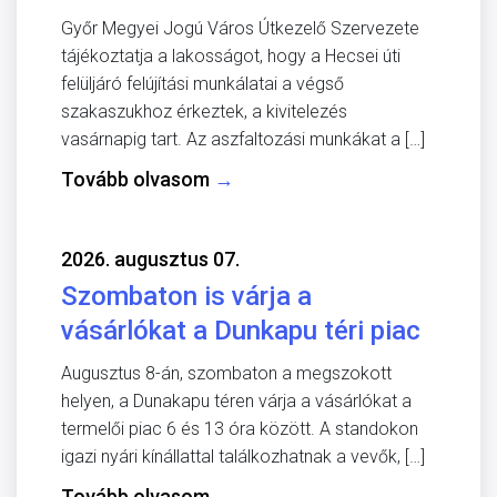
Győr Megyei Jogú Város Útkezelő Szervezete
tájékoztatja a lakosságot, hogy a Hecsei úti
felüljáró felújítási munkálatai a végső
szakaszukhoz érkeztek, a kivitelezés
vasárnapig tart. Az aszfaltozási munkákat a […]
Tovább olvasom
→
2026. augusztus 07.
Szombaton is várja a
vásárlókat a Dunkapu téri piac
Augusztus 8-án, szombaton a megszokott
helyen, a Dunakapu téren várja a vásárlókat a
termelői piac 6 és 13 óra között. A standokon
igazi nyári kínállattal találkozhatnak a vevők, […]
Tovább olvasom
→