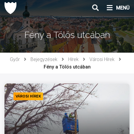
Ugrás
MENÜ
a
tartalomhoz
Fény a Tölös utcában
Győr
Bejegyzések
Hírek
Városi Hírek
Fény a Tölös utcában
VÁROSI HÍREK