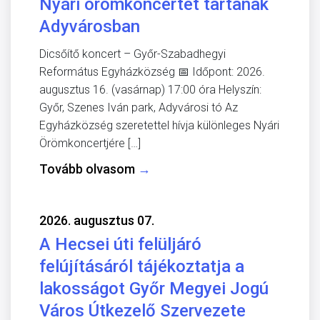
Nyári örömkoncertet tartanak
Adyvárosban
Dicsőítő koncert – Győr-Szabadhegyi
Református Egyházközség 📅 Időpont: 2026.
augusztus 16. (vasárnap) 17:00 óra Helyszín:
Győr, Szenes Iván park, Adyvárosi tó Az
Egyházközség szeretettel hívja különleges Nyári
Örömkoncertjére […]
Tovább olvasom
→
2026. augusztus 07.
A Hecsei úti felüljáró
felújításáról tájékoztatja a
lakosságot Győr Megyei Jogú
Város Útkezelő Szervezete