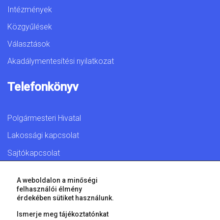
Intézmények
Közgyűlések
Választások
Akadálymentesítési nyilatkozat
Telefonkönyv
Polgármesteri Hivatal
Lakossági kapcsolat
Sajtókapcsolat
A weboldalon a minőségi
felhasználói élmény
érdekében sütiket használunk.
© 2026 Győr Megyei Jogú Város • Minden jog fenntartva!
Ismerje meg tájékoztatónkat