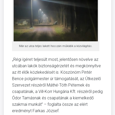
Már az utca teljes lakott hosszán működik a közvilágítás.
„Régi ígéret teljesült most, jelentősen növelve az
utcában lakók biztonságérzetét és megkönnyítve
az itt élők közlekedését is. Köszönöm Pintér
Bence polgármester úr támogatását, az Útkezelő
Szervezet részéről Máthé-Tóth Péternek és
csapatának, a Vill-Korr Hungária Kft. részéről pedig
Ódor Tamásnak és csapatának a kiemelkedő
szakmai munkát” – foglalta össze az elért
eredményt Farkas József.