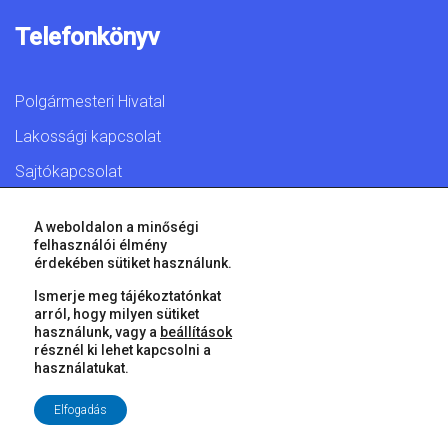
Telefonkönyv
Polgármesteri Hivatal
Lakossági kapcsolat
Sajtókapcsolat
A weboldalon a minőségi
felhasználói élmény
érdekében sütiket használunk.
© 2026 Győr Megyei Jogú Város • Minden jog fenntartva!
Ismerje meg tájékoztatónkat
arról, hogy milyen sütiket
használunk, vagy a
beállítások
résznél ki lehet kapcsolni a
használatukat.
Elfogadás