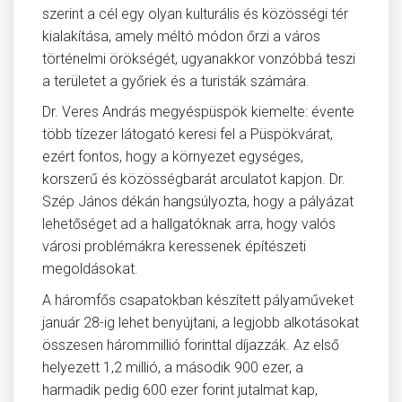
szerint a cél egy olyan kulturális és közösségi tér
kialakítása, amely méltó módon őrzi a város
történelmi örökségét, ugyanakkor vonzóbbá teszi
a területet a győriek és a turisták számára.
Dr. Veres András megyéspüspök kiemelte: évente
több tízezer látogató keresi fel a Püspökvárat,
ezért fontos, hogy a környezet egységes,
korszerű és közösségbarát arculatot kapjon. Dr.
Szép János dékán hangsúlyozta, hogy a pályázat
lehetőséget ad a hallgatóknak arra, hogy valós
városi problémákra keressenek építészeti
megoldásokat.
A háromfős csapatokban készített pályaműveket
január 28-ig lehet benyújtani, a legjobb alkotásokat
összesen hárommillió forinttal díjazzák. Az első
helyezett 1,2 millió, a második 900 ezer, a
harmadik pedig 600 ezer forint jutalmat kap,