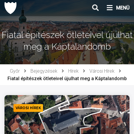
Ugrás
MENÜ
a
tartalomhoz
Fiatal építészek ötleteivel újulhat
meg a Káptalandomb
Győr
Bejegyzések
Hírek
Városi Hírek
Fiatal építészek ötleteivel újulhat meg a Káptalandomb
VÁROSI HÍREK