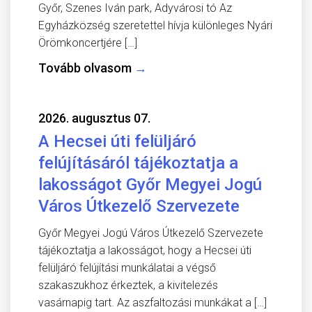
Győr, Szenes Iván park, Adyvárosi tó Az
Egyházközség szeretettel hívja különleges Nyári
Örömkoncertjére […]
Tovább olvasom
→
2026. augusztus 07.
A Hecsei úti felüljáró
felújításáról tájékoztatja a
lakosságot Győr Megyei Jogú
Város Útkezelő Szervezete
Győr Megyei Jogú Város Útkezelő Szervezete
tájékoztatja a lakosságot, hogy a Hecsei úti
felüljáró felújítási munkálatai a végső
szakaszukhoz érkeztek, a kivitelezés
vasárnapig tart. Az aszfaltozási munkákat a […]