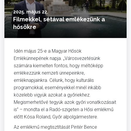
2025. május 22.
Filmekkel, sétával emlékezünk a
hősökre
Idén május 25-e a Magyar Hősök
Emlékünnepének napja. „Városvezetésünk
számára kiemelten fontos, hogy méltóképp
emlékezzünk nemzeti ünnepeinkre,
emléknapjainkra. Célunk, hogy kulturális
programokkal, eseményekkel minél inkább
közelebb vigyük azokat a győriekhez.
Megismerhetővé tegyük azok győri vonatkozásait
is” – mondta el a Radó-szigeten a Hősi emlékmű
előtt Kósa Roland, Győr alpolgármestere.
Az emlékmű megtisztítását Pintér Bence