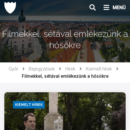
Ugrás
MENÜ
a
tartalomhoz
Filmekkel, sétával emlékezünk a
hősökre
Győr
Bejegyzések
Hírek
Kiemelt hírek
Filmekkel, sétával emlékezünk a hősökre
KIEMELT HÍREK