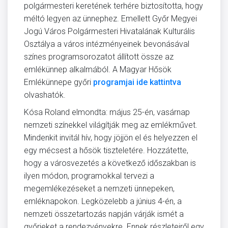
polgármesteri keretének terhére biztosította, hogy
méltó legyen az ünnephez. Emellett Győr Megyei
Jogú Város Polgármesteri Hivatalának Kulturális
Osztálya a város intézményeinek bevonásával
színes programsorozatot állított össze az
emlékünnep alkalmából. A Magyar Hősök
Emlékünnepe győri
programjai ide kattintva
olvashatók.
Kósa Roland elmondta: május 25-én, vasárnap
nemzeti színekkel világítják meg az emlékművet.
Mindenkit invitál hív, hogy jöjjön el és helyezzen el
egy mécsest a hősök tiszteletére. Hozzátette,
hogy a városvezetés a következő időszakban is
ilyen módon, programokkal tervezi a
megemlékezéseket a nemzeti ünnepeken,
emléknapokon. Legközelebb a június 4-én, a
nemzeti összetartozás napján várják ismét a
győrieket a rendezvényekre. Ennek részleteiről egy