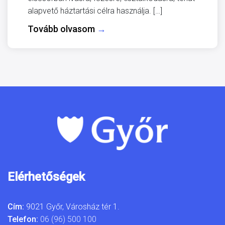
alapvető háztartási célra használja. […]
Tovább olvasom
→
Elérhetőségek
Cím:
9021 Győr, Városház tér 1.
Telefon:
06 (96) 500 100