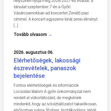
helyszínen nyitja meg 2026/2027-es évadát: a
társulat szeptember 7-én a Győri
Vásárcsarnokban ad koncertet Zenélő piac
címmel. A koncert egyszerre kínál zenei élményt
[…]
Tovább olvasom
→
2026. augusztus 06.
Elérhetőségek, lakossági
észrevételek, panaszok
bejelentése
Fontos elérhetőségek és információk
Locsolási tilalom A győri önkormányzat nem
rendelt el vízkorlátozást, de megkérünk
mindenkit, hogy az ivóvízhálózatot takarékosan,
elsősorban ivásra, főzésre, tisztálkodásra, tehát