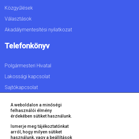
Közgyűlések
Választások
Akadálymentesítési nyilatkozat
Telefonkönyv
Polgármesteri Hivatal
Lakossági kapcsolat
Sajtókapcsolat
A weboldalon a minőségi
felhasználói élmény
érdekében sütiket használunk.
© 2026 Győr Megyei Jogú Város • Minden jog fenntartva!
Ismerje meg tájékoztatónkat
arról, hogy milyen sütiket
használunk, vagy a
beállítások