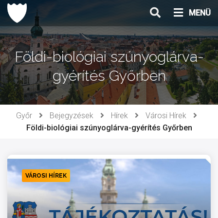
Ugrás
MENÜ
a
tartalomhoz
Földi-biológiai szúnyoglárva-
gyérítés Győrben
Győr
Bejegyzések
Hírek
Városi Hírek
Földi-biológiai szúnyoglárva-gyérítés Győrben
VÁROSI HÍREK