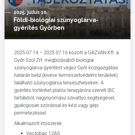
2025. július 10.
Földi-biológiai szúnyoglárva-
gyérítés Győrben
2025.07.14 – 2025.07.16 között a GÁZVAN Kft. a
Győr-Szol Zrt. megbízásából biológiai
szúnyoglárva-gyérítést végez Győr közigazgatási
határán belül (kivéve természetvédelmi területek)
található szúnyoglárva tenyészhelyeken. A
gyérítés történhet platós terepjáróra szerelt IBC
tartályból, nagynyomású szivattyú segítségével,
gyalogosan szórással és kézi vagy gépi
permetezéssel.
Alkalmazott irtószerek:
Vectobac 12AS