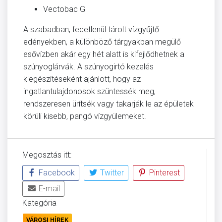
Vectobac G
A szabadban, fedetlenül tárolt vízgyűjtő
edényekben, a különböző tárgyakban megülő
esővízben akár egy hét alatt is kifejlődhetnek a
szúnyoglárvák. A szúnyogirtó kezelés
kiegészítéseként ajánlott, hogy az
ingatlantulajdonosok szüntessék meg,
rendszeresen ürítsék vagy takarják le az épületek
körüli kisebb, pangó vízgyülemeket.
Megosztás itt:
Facebook
Twitter
Pinterest
E-mail
Kategória
VÁROSI HÍREK