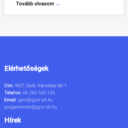
Tovább olvasom
→
Elérhetőségek
Cím:
9021 Győr, Városház tér 1.
Telefon:
06 (96) 500 100
Email:
gyor@gyor-ph.hu
polgarmester@gyor-ph.hu
Hírek