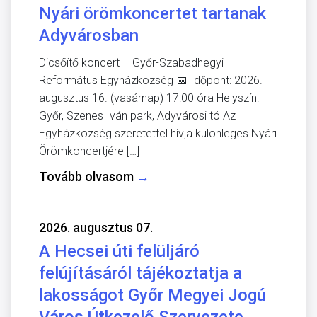
Nyári örömkoncertet tartanak
Adyvárosban
Dicsőítő koncert – Győr-Szabadhegyi
Református Egyházközség 📅 Időpont: 2026.
augusztus 16. (vasárnap) 17:00 óra Helyszín:
Győr, Szenes Iván park, Adyvárosi tó Az
Egyházközség szeretettel hívja különleges Nyári
Örömkoncertjére […]
Tovább olvasom
→
2026. augusztus 07.
A Hecsei úti felüljáró
felújításáról tájékoztatja a
lakosságot Győr Megyei Jogú
Város Útkezelő Szervezete