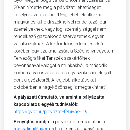
Győr Megyei Jogú Város Önkormányzata június
20-án hirdette meg a pályázati lehetőséget,
amelyre szeptember 15-ig lehet jelentkezni,
magyar és külföldi székhellyel rendelkező jogi
személyeknek, vagy jogi személyiséggel nem
rendelkező gazdálkodó szervezetnek, egyéni
vállalkozóknak. A kétfordulós értékelés első
körében egy szakmai zsűri, a Széchenyi-egyetem
Tervezőgrafikai Tanszék szakértőinek
bevonásával válogat a munkákból, a második
körben a városvezetés és egy szakmai delegált
dönt a győztesről. A legjobb alkotásokat
októberben a nagyközönség is megtekintheti.
A pályázati útmutató, valamint a pályázattal
kapcsolatos egyéb tudnivalók:
https://gyor.hu/palyazati-felhivas-19/
Benyújtás módja:
a pályázatot e-mail útján a
marketing@gyor-ph.hu
címen kell benyújtani.