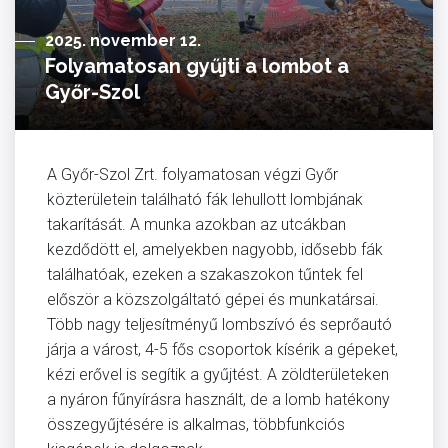
2025. november 12.
Folyamatosan gyűjti a lombot a
Győr-Szol
A Győr-Szol Zrt. folyamatosan végzi Győr
közterületein található fák lehullott lombjának
takarítását. A munka azokban az utcákban
kezdődött el, amelyekben nagyobb, idősebb fák
találhatóak, ezeken a szakaszokon tűntek fel
először a közszolgáltató gépei és munkatársai.
Több nagy teljesítményű lombszívó és seprőautó
járja a várost, 4-5 fős csoportok kísérik a gépeket,
kézi erővel is segítik a gyűjtést. A zöldterületeken
a nyáron fűnyírásra használt, de a lomb hatékony
összegyűjtésére is alkalmas, többfunkciós