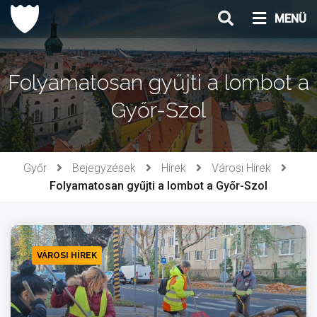
Ugrás
MENÜ
a
tartalomhoz
Folyamatosan gyűjti a lombot a
Győr-Szol
Győr
Bejegyzések
Hírek
Városi Hírek
Folyamatosan gyűjti a lombot a Győr-Szol
VÁROSI HÍREK