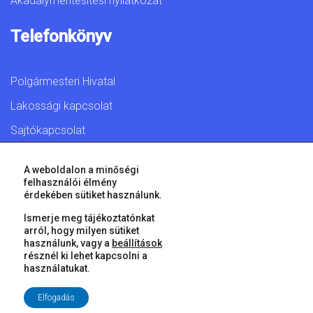
Akadálymentesítési nyilatkozat
Telefonkönyv
Polgármesteri Hivatal
Lakossági kapcsolat
Sajtókapcsolat
A weboldalon a minőségi
felhasználói élmény
érdekében sütiket használunk.
© 2026 Győr Megyei Jogú Város • Minden jog fenntartva!
Ismerje meg tájékoztatónkat
arról, hogy milyen sütiket
használunk, vagy a
beállítások
résznél ki lehet kapcsolni a
használatukat.
Elfogadás