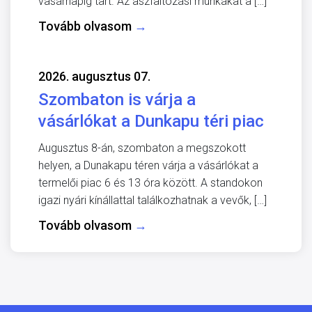
vasárnapig tart. Az aszfaltozási munkákat a […]
Tovább olvasom
→
2026. augusztus 07.
Szombaton is várja a
vásárlókat a Dunkapu téri piac
Augusztus 8-án, szombaton a megszokott
helyen, a Dunakapu téren várja a vásárlókat a
termelői piac 6 és 13 óra között. A standokon
igazi nyári kínállattal találkozhatnak a vevők, […]
Tovább olvasom
→