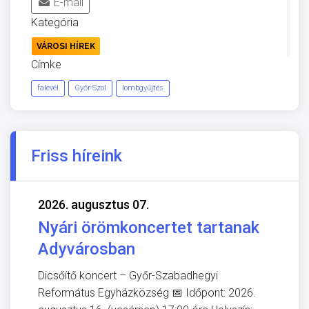
E-mail
Kategória
VÁROSI HÍREK
Címke
falevél
Győr-Szol
lombgyűjtés
Friss híreink
2026. augusztus 07.
Nyári örömkoncertet tartanak
Adyvárosban
Dicsőítő koncert – Győr-Szabadhegyi
Református Egyházközség 📅 Időpont: 2026.