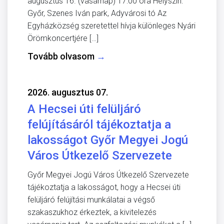
augusztus 16. (vasárnap) 17:00 óra Helyszín:
Győr, Szenes Iván park, Adyvárosi tó Az
Egyházközség szeretettel hívja különleges Nyári
Örömkoncertjére […]
Tovább olvasom
→
2026. augusztus 07.
A Hecsei úti felüljáró
felújításáról tájékoztatja a
lakosságot Győr Megyei Jogú
Város Útkezelő Szervezete
Győr Megyei Jogú Város Útkezelő Szervezete
tájékoztatja a lakosságot, hogy a Hecsei úti
felüljáró felújítási munkálatai a végső
szakaszukhoz érkeztek, a kivitelezés