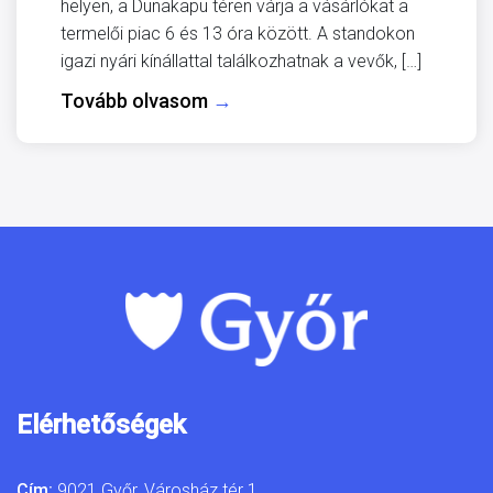
helyen, a Dunakapu téren várja a vásárlókat a
termelői piac 6 és 13 óra között. A standokon
igazi nyári kínállattal találkozhatnak a vevők, […]
Tovább olvasom
→
Elérhetőségek
Cím:
9021 Győr, Városház tér 1.