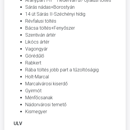
Aranypart I-II – Hédervári út- Újfalusi töltés
Sárás nádas+Borostyán
14 út Sárás II-Széchényi hídig
Révfalusi töltés
Bácsa töltés+Fenyőszer
Szentiván ártér
Likócs ártér
Vagongyár
Górédűlő
Rabkert
Rába töltés jobb part a tűzoltóságig
Holt-Marcal
Marcalvárosi kiserdő
Gyirmót
Ménfőcsanak
Nádorvárosi temető
Kismegyer
ULV