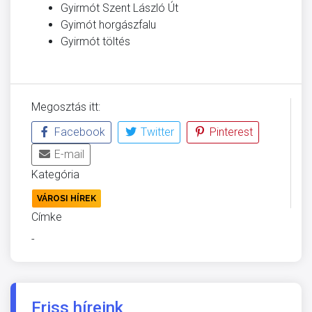
Gyirmót Szent László Út
Gyimót horgászfalu
Gyirmót töltés
Megosztás itt:
Facebook
Twitter
Pinterest
E-mail
Kategória
VÁROSI HÍREK
Címke
-
Friss híreink