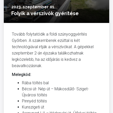
2023. szeptember 01.
Folyik a vérszívók gyérítése
Tovább folytatódik a földi szúnyoggyérítés
Győrben. A szakemberek ezúttal is két
technológiával irtják a vérszívókat. A gépekkel
szeptember 2-án éjszaka találkozhatnak
legközelebb, ha az időjárás is kedvez a
beavatkozásnak.
Melegköd:
Rába töltés bal
Bécsi út- Nép út – Mákosdűlő- Sziget-
Újvárosi töltés
Pinnyéd töltés
Kunszigeti út