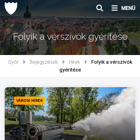
Ugrás
MENÜ
a
tartalomhoz
Folyik a vérszívók gyérítése
Győr
Bejegyzések
Hírek
Folyik a vérszívók
gyérítése
VÁROSI HÍREK