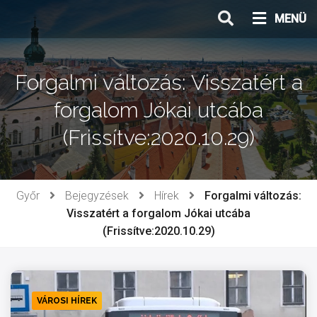
Ugrás
MENÜ
a
tartalomhoz
Forgalmi változás: Visszatért a
forgalom Jókai utcába
(Frissítve:2020.10.29)
Győr
Bejegyzések
Hírek
Forgalmi változás:
Visszatért a forgalom Jókai utcába
(Frissítve:2020.10.29)
VÁROSI HÍREK