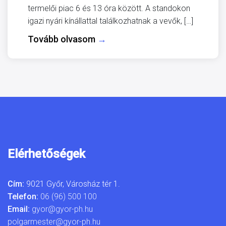
termelői piac 6 és 13 óra között. A standokon
igazi nyári kínállattal találkozhatnak a vevők, […]
Tovább olvasom
→
Elérhetőségek
Cím:
9021 Győr, Városház tér 1.
Telefon:
06 (96) 500 100
Email:
gyor@gyor-ph.hu
polgarmester@gyor-ph.hu