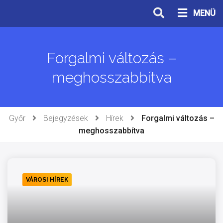
Ugrás
MENÜ
a
tartalomhoz
Forgalmi változás –
meghosszabbítva
Győr
Bejegyzések
Hírek
Forgalmi változás –
meghosszabbítva
VÁROSI HÍREK