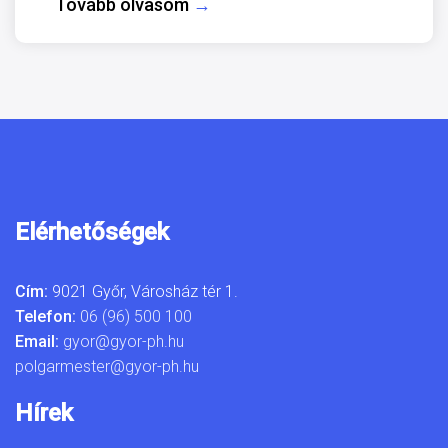
Tovább olvasom
→
Elérhetőségek
Cím:
9021 Győr, Városház tér 1.
Telefon:
06 (96) 500 100
Email:
gyor@gyor-ph.hu
polgarmester@gyor-ph.hu
Hírek