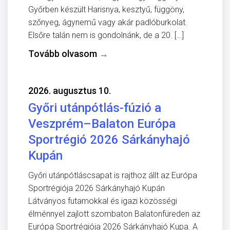
Győrben készült Harisnya, kesztyű, függöny,
szőnyeg, ágynemű vagy akár padlóburkolat.
Elsőre talán nem is gondolnánk, de a 20. […]
Tovább olvasom
→
2026. augusztus 10.
Győri utánpótlás-fúzió a
Veszprém–Balaton Európa
Sportrégió 2026 Sárkányhajó
Kupán
Győri utánpótláscsapat is rajthoz állt az Európa
Sportrégiója 2026 Sárkányhajó Kupán
Látványos futamokkal és igazi közösségi
élménnyel zajlott szombaton Balatonfüreden az
Európa Sportrégiója 2026 Sárkányhajó Kupa. A