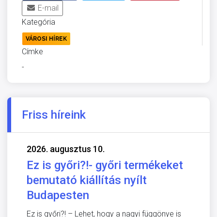
E-mail
Kategória
VÁROSI HÍREK
Címke
-
Friss híreink
2026. augusztus 10.
Ez is győri?!- győri termékeket
bemutató kiállítás nyílt
Budapesten
Ez is győri?! – Lehet, hogy a nagyi függönye is