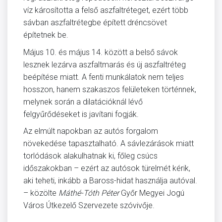
víz károsította a felső aszfaltréteget, ezért több
sávban aszfaltrétegbe épített dréncsövet
építetnek be.
Május 10. és május 14. között a belső sávok
lesznek lezárva aszfaltmarás és új aszfaltréteg
beépítése miatt. A fenti munkálatok nem teljes
hosszon, hanem szakaszos felületeken történnek,
melynek során a dilatációknál lévő
felgyűrődéseket is javítani fogják.
Az elmúlt napokban az autós forgalom
növekedése tapasztalható. A sávlezárások miatt
torlódások alakulhatnak ki, főleg csúcs
időszakokban – ezért az autósok türelmét kérik,
aki teheti, inkább a Baross-hidat használja autóval.
– közölte
Máthé-Tóth Péter
Győr Megyei Jogú
Város Útkezelő Szervezete szóvivője.