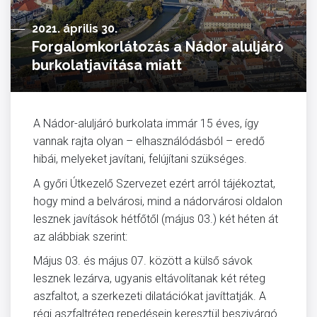
2021. április 30.
Forgalomkorlátozás a Nádor aluljáró
burkolatjavítása miatt
A Nádor-aluljáró burkolata immár 15 éves, így
vannak rajta olyan – elhasználódásból – eredő
hibái, melyeket javítani, felújítani szükséges.
A győri Útkezelő Szervezet ezért arról tájékoztat,
hogy mind a belvárosi, mind a nádorvárosi oldalon
lesznek javítások hétfőtől (május 03.) két héten át
az alábbiak szerint:
Május 03. és május 07. között a külső sávok
lesznek lezárva, ugyanis eltávolítanak két réteg
aszfaltot, a szerkezeti dilatációkat javíttatják. A
régi aszfaltréteg repedésein keresztül beszivárgó