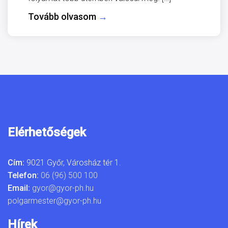
Tovább olvasom
→
Elérhetőségek
Cím:
9021 Győr, Városház tér 1.
Telefon:
06 (96) 500 100
Email:
gyor@gyor-ph.hu
polgarmester@gyor-ph.hu
Hírek