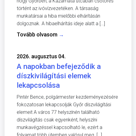
hogy Győrben, a Kazamata utcában csőtörés
történt az ivóvízvezetéken. A társaság
munkatársai a hiba mielőbbi elhárításán
dolgoznak. A hibaelhárítás ideje alatt a […]
Tovább olvasom
→
2026. augusztus 04.
A napokban befejeződik a
díszkivilágítási elemek
lekapcsolása
Pintér Bence, polgármester kezdeményezésére
fokozatosan lekapcsolják Győr díszvilágítási
elemeit A város 77 helyszínén található
díszvilágítás csak egyenként, helyszíni
munkavégzéssel kapcsolható le, ezért a
folyamat több ütemben valósul meg. […]