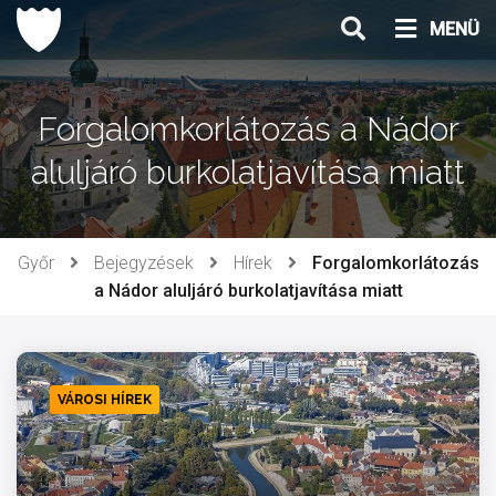
Ugrás
MENÜ
a
tartalomhoz
Forgalomkorlátozás a Nádor
aluljáró burkolatjavítása miatt
Győr
Bejegyzések
Hírek
Forgalomkorlátozás
a Nádor aluljáró burkolatjavítása miatt
VÁROSI HÍREK