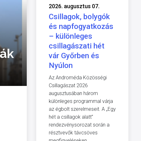
2026. augusztus 07.
Csillagok, bolygók
és napfogyatkozás
– különleges
csillagászati hét
kák
vár Győrben és
Nyúlon
Az Androméda Közösségi
Csillagászat 2026
augusztusában három
különleges programmal várja
az égbolt szerelmeseit. A „Egy
hét a csillagok alatt”
rendezvénysorozat során a
résztvevők távcsöves
megfigyeléseken,