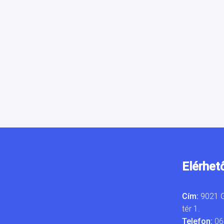
Elérhet
Cím:
9021 G
tér 1.
Telefon:
06