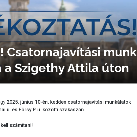
! Csatornajavítási mun
a Szigethy Attila úton
hogy
2025. június 10-én, kedden csatornajavítási munkálatok
i u. és Eörsy P. u. közötti szakaszán.
kell számítani!