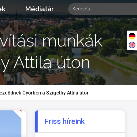
ek
Médiatár
vítási munkák
 Attila úton
zdődnek Győrben a Szigethy Attila úton
Friss híreink