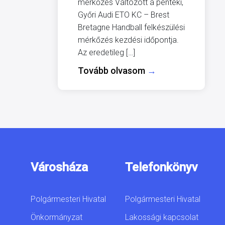
mérkőzés Változott a pénteki,
Győri Audi ETO KC – Brest
Bretagne Handball felkészülési
mérkőzés kezdési időpontja.
Az eredetileg […]
Tovább olvasom
→
Városháza
Telefonkönyv
Polgármesteri Hivatal
Polgármesteri Hivatal
Önkormányzat
Lakossági kapcsolat