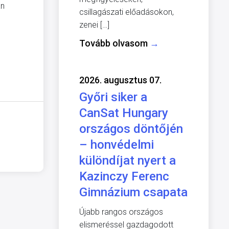
an
csillagászati előadásokon,
zenei […]
Tovább olvasom
→
2026. augusztus 07.
Győri siker a
CanSat Hungary
országos döntőjén
– honvédelmi
különdíjat nyert a
Kazinczy Ferenc
Gimnázium csapata
Újabb rangos országos
elismeréssel gazdagodott