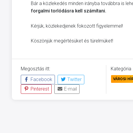
Bár a közlekedés minden irányba továbbra is lehe
forgalmi torlódásra kell számítani.
Kérjük, közlekedjenek fokozott figyelemmel!
Köszönjük megértésüket és türelmüket!
Megosztás itt:
Kategória
Facebook
Twitter
VÁROSI HÍ
Pinterest
E-mail