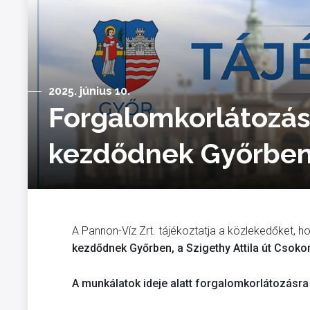
2025. június 10.
Forgalomkorlátozás
kezdődnek Győrben 
A Pannon-Víz Zrt. tájékoztatja a közlekedőket, 
kezdődnek Győrben, a Szigethy Attila út Csokona
A munkálatok ideje alatt forgalomkorlátozásra 