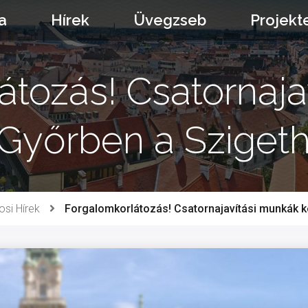
a
Hírek
Üvegzseb
Projekt
átozás! Csatornaja
yőrben a Szigethy
osi Hírek
Forgalomkorlátozás! Csatornajavítási munkák ke