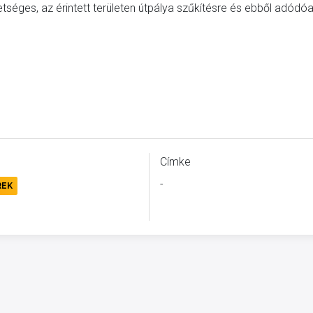
tséges, az érintett területen útpálya szűkítésre és ebből adódó
Címke
-
REK