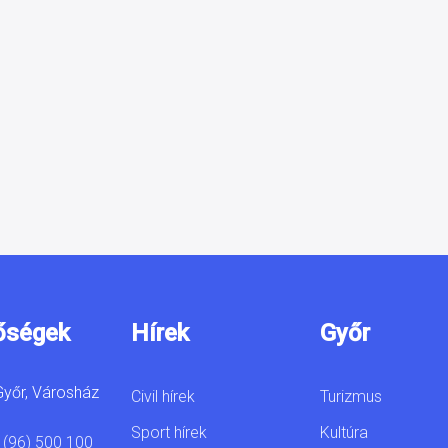
őségek
Hírek
Győr
yőr, Városház
Civil hírek
Turizmus
Sport hírek
Kultúra
 (96) 500 100