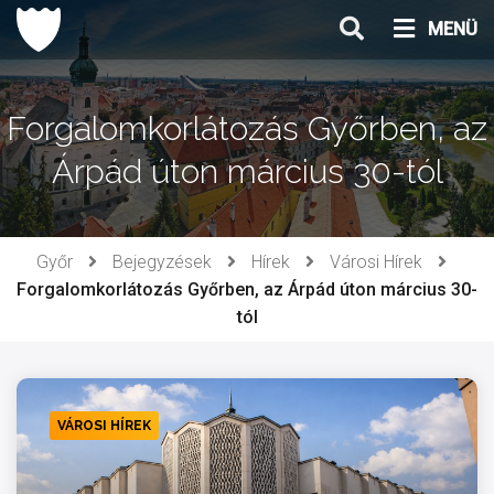
Ugrás
MENÜ
a
tartalomhoz
Forgalomkorlátozás Győrben, az
Árpád úton március 30-tól
Győr
Bejegyzések
Hírek
Városi Hírek
Forgalomkorlátozás Győrben, az Árpád úton március 30-
tól
VÁROSI HÍREK