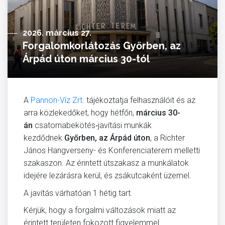
2026. március 27.
Forgalomkorlátozás Győrben, az
Árpád úton március 30-tól
A
Pannon-Víz Zrt.
tájékoztatja felhasználóit és az
arra közlekedőket, hogy hétfőn,
március 30-
án
csatornabekötés‑javítási munkák
kezdődnek
Győrben, az Árpád úton
, a Richter
János Hangverseny- és Konferenciaterem melletti
szakaszon. Az érintett útszakasz a munkálatok
idejére lezárásra kerül, és zsákutcaként üzemel.
A javítás várhatóan 1 hétig tart.
Kérjük, hogy a forgalmi változások miatt az
érintett területen fokozott figyelemmel