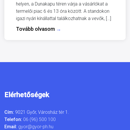
helyen, a Dunakapu téren várja a vásárlókat a
termelői piac 6 és 13 óra között. A standokon
igazi nyári kínállattal találkozhatnak a vevők, […]
Tovább olvasom
→
Elérhetőségek
Cím:
9021 Győr, Városház tér 1.
Telefon:
06 (96) 500 100
Email:
gyor@gyor-ph.hu