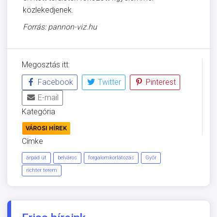
közlekedjenek.
Forrás: pannon-viz.hu
Megosztás itt:
Facebook
Twitter
Pinterest
E-mail
Kategória
VÁROSI HÍREK
Címke
árpád út
belváros
forgalomkorlátozás
Győr
richter terem