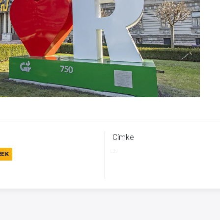
Címke
-
REK