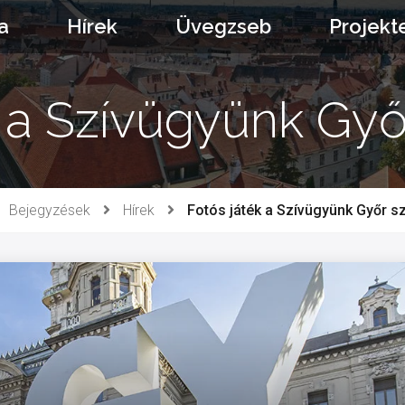
a
Hírek
Üvegzseb
Projekt
k a Szívügyünk Győ
Bejegyzések
Hírek
Fotós játék a Szívügyünk Győr s