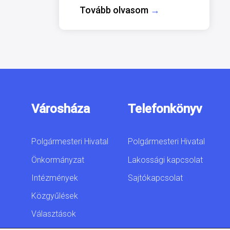
Tovább olvasom
→
Városháza
Telefonkönyv
Polgármesteri Hivatal
Polgármesteri Hivatal
Önkormányzat
Lakossági kapcsolat
Intézmények
Sajtókapcsolat
Közgyűlések
Választások