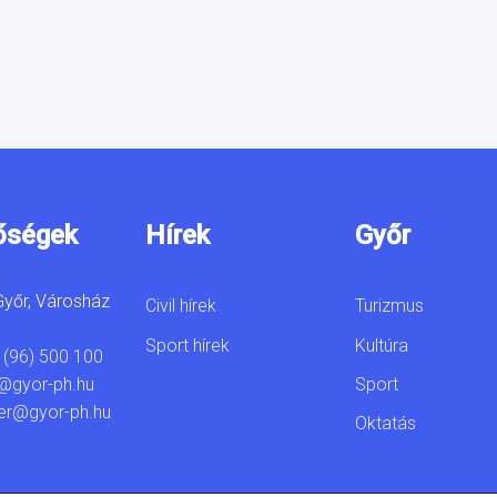
őségek
Hírek
Győr
yőr, Városház
Civil hírek
Turizmus
Sport hírek
Kultúra
 (96) 500 100
Sport
@gyor-ph.hu
er@gyor-ph.hu
Oktatás