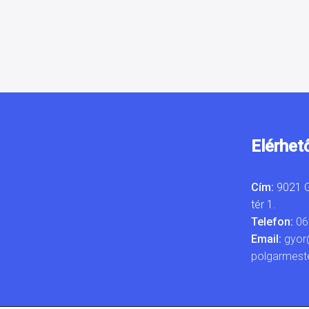
Elérhet
Cím:
9021 G
tér 1.
Telefon:
06
Email:
gyor
polgarmest