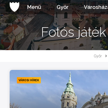
Ugrás
Menü
Győr
Városház
a
tartalomhoz
Fotós játé
Győr
VÁROSI HÍREK