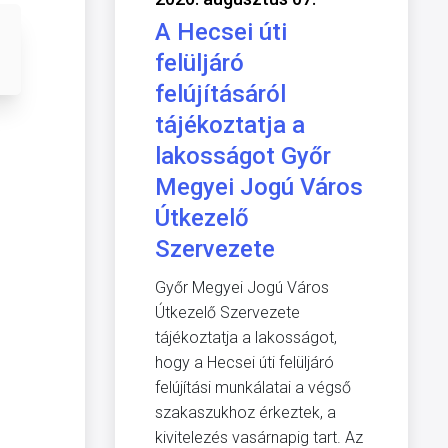
A Hecsei úti
felüljáró
felújításáról
tájékoztatja a
lakosságot Győr
Megyei Jogú Város
Útkezelő
Szervezete
Győr Megyei Jogú Város
Útkezelő Szervezete
tájékoztatja a lakosságot,
hogy a Hecsei úti felüljáró
felújítási munkálatai a végső
szakaszukhoz érkeztek, a
kivitelezés vasárnapig tart. Az