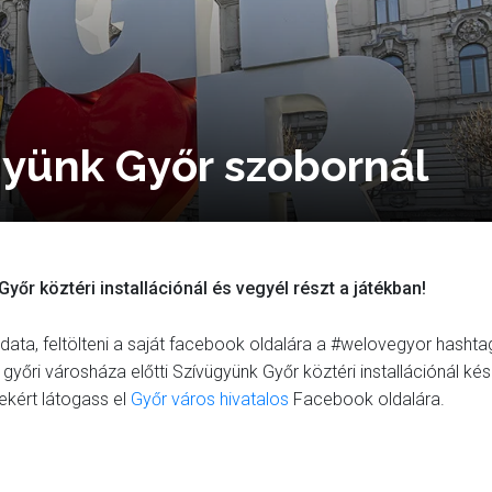
gyünk Győr szobornál
yőr köztéri installációnál és vegyél részt a játékban!
ladata, feltölteni a saját facebook oldalára a #welovegyor hashta
 győri városháza előtti Szívügyünk Győr köztéri installációnál kész
ekért látogass el
Győr város hivatalos
Facebook oldalára.