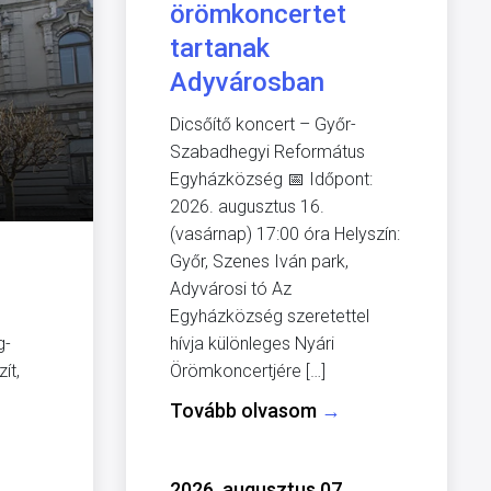
örömkoncertet
tartanak
Adyvárosban
Dicsőítő koncert – Győr-
Szabadhegyi Református
Egyházközség 📅 Időpont:
2026. augusztus 16.
(vasárnap) 17:00 óra Helyszín:
Győr, Szenes Iván park,
Adyvárosi tó Az
Egyházközség szeretettel
g-
hívja különleges Nyári
ít,
Örömkoncertjére […]
Tovább olvasom
→
2026. augusztus 07.