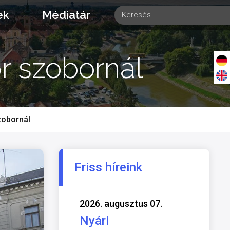
ek
Médiatár
r szobornál
zobornál
Friss híreink
2026. augusztus 07.
Nyári