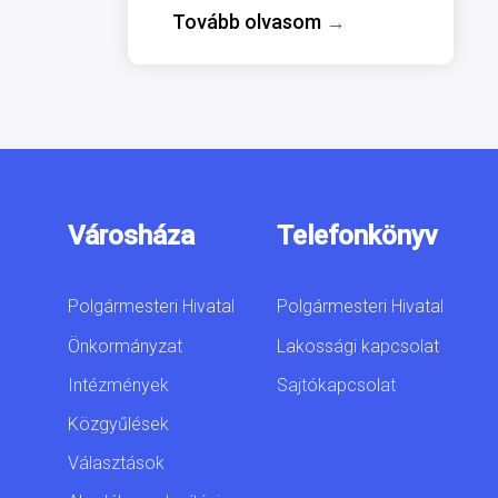
Tovább olvasom
→
Városháza
Telefonkönyv
Polgármesteri Hivatal
Polgármesteri Hivatal
Önkormányzat
Lakossági kapcsolat
Intézmények
Sajtókapcsolat
Közgyűlések
Választások