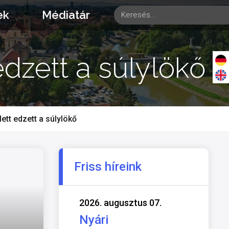
ek
Médiatár
edzett a súlylökő
ett edzett a súlylökő
Friss híreink
2026. augusztus 07.
Nyári