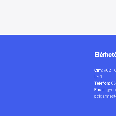
Elérhet
Cím:
9021 G
tér 1.
Telefon:
06
Email:
gyor
polgarmest