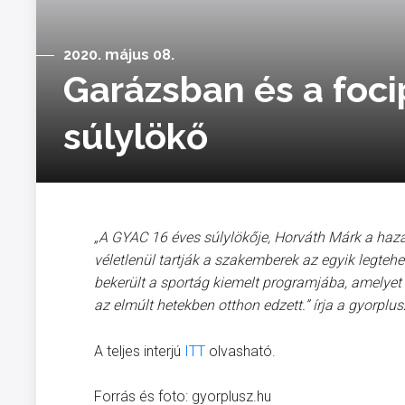
2020. május 08.
Garázsban és a foci
súlylökő
„A GYAC 16 éves súlylökője, Horváth Márk a haz
véletlenül tartják a szakemberek az egyik legteh
bekerült a sportág kiemelt programjába, amelyet 
az elmúlt hetekben otthon edzett.” írja a gyorplu
A teljes interjú
ITT
olvasható.
Forrás és foto: gyorplusz.hu