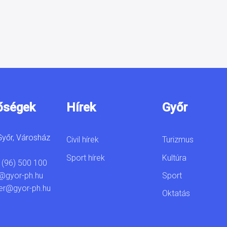
őségek
Hírek
Győr
yőr, Városház
Civil hírek
Turizmus
Sport hírek
Kultúra
 (96) 500 100
Sport
@gyor-ph.hu
er@gyor-ph.hu
Oktatás