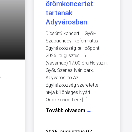
örömkoncertet
tartanak
Adyvárosban
Dicsőítő koncert – Győr-
Szabadhegyi Református
Egyházközség 📅 Időpont:
2026. augusztus 16.
(vasárnap) 17:00 óra Helyszín:
Győr, Szenes Iván park,
m
Adyvárosi tó Az
Egyházközség szeretettel
hívja különleges Nyári
Örömkoncertjére […]
Tovább olvasom
→
2026. augusztus 07.