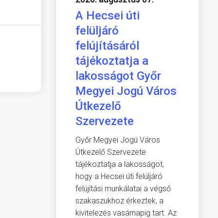
A Hecsei úti
felüljáró
felújításáról
tájékoztatja a
lakosságot Győr
Megyei Jogú Város
Útkezelő
Szervezete
Győr Megyei Jogú Város
Útkezelő Szervezete
tájékoztatja a lakosságot,
hogy a Hecsei úti felüljáró
felújítási munkálatai a végső
szakaszukhoz érkeztek, a
kivitelezés vasárnapig tart. Az