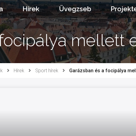
a
Hírek
Üvegzseb
Projekt
ocipálya mellett 
ek
Hírek
Sport hírek
Garázsban és a focipálya mell