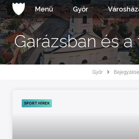
Ugrás
Menü
Győr
Városház
a
tartalomhoz
Garázsban és a f
Győr
Bejegyzés
SPORT HÍREK