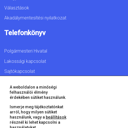
Választások
Akadálymentesítési nyilatkozat
Telefonkönyv
Polgármesteri Hivatal
Lakossági kapcsolat
Sajtókapcsolat
A weboldalon a minőségi
felhasználói élmény
érdekében sütiket használunk.
© 2026 Győr Megyei Jogú Város • Minden jog fenntartva!
Ismerje meg tájékoztatónkat
arról, hogy milyen sütiket
használunk, vagy a
beállítások
résznél ki lehet kapcsolni a
használatukat.