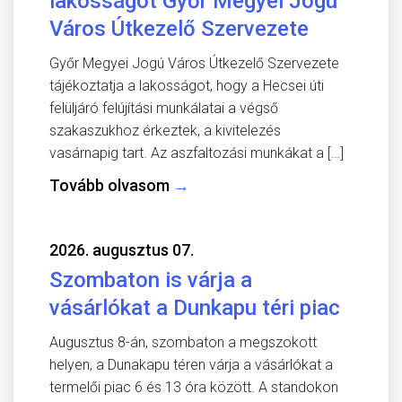
lakosságot Győr Megyei Jogú
Város Útkezelő Szervezete
Győr Megyei Jogú Város Útkezelő Szervezete
tájékoztatja a lakosságot, hogy a Hecsei úti
felüljáró felújítási munkálatai a végső
szakaszukhoz érkeztek, a kivitelezés
vasárnapig tart. Az aszfaltozási munkákat a […]
Tovább olvasom
→
2026. augusztus 07.
Szombaton is várja a
vásárlókat a Dunkapu téri piac
Augusztus 8-án, szombaton a megszokott
helyen, a Dunakapu téren várja a vásárlókat a
termelői piac 6 és 13 óra között. A standokon