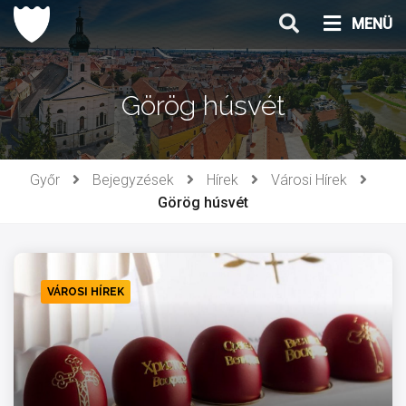
Ugrás
MENÜ
a
tartalomhoz
Görög húsvét
Győr
Bejegyzések
Hírek
Városi Hírek
Görög húsvét
VÁROSI HÍREK