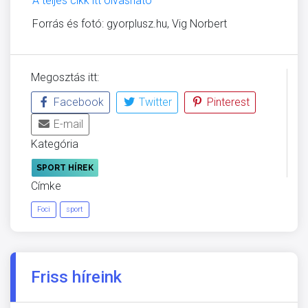
A teljes cikk itt olvasható
Forrás és fotó: gyorplusz.hu, Vig Norbert
Megosztás itt:
Facebook
Twitter
Pinterest
E-mail
Kategória
SPORT HÍREK
Címke
Foci
sport
Friss híreink