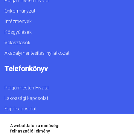
Polgármesteri Hivatal
Önkormányzat
Intézmények
Közgyűlések
Választások
Akadálymentesítési nyilatkozat
Telefonkönyv
Polgármesteri Hivatal
Lakossági kapcsolat
Sajtókapcsolat
A weboldalon a minőségi
felhasználói élmény