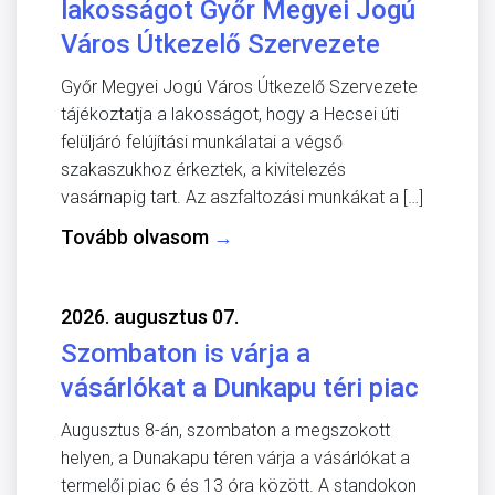
lakosságot Győr Megyei Jogú
Város Útkezelő Szervezete
Győr Megyei Jogú Város Útkezelő Szervezete
tájékoztatja a lakosságot, hogy a Hecsei úti
felüljáró felújítási munkálatai a végső
szakaszukhoz érkeztek, a kivitelezés
vasárnapig tart. Az aszfaltozási munkákat a […]
Tovább olvasom
→
2026. augusztus 07.
Szombaton is várja a
vásárlókat a Dunkapu téri piac
Augusztus 8-án, szombaton a megszokott
helyen, a Dunakapu téren várja a vásárlókat a
termelői piac 6 és 13 óra között. A standokon