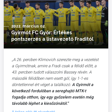
2022. március 02.
Gyirmót FC Győr: Értékes
pontszerzés a listavezető Fraditól
„A 26. percben Klimovich szerezte meg a vezetést
a Gyirmótnak, amire a Fradi csak a félidő előtt, a
43. percben tudott válaszolni Bassey révén. A
második félidőben nem esett gól, így 1-1-es
döntetlennel ért véget a találkozó.
A Gyirmót a
következő fordulóban a sereghajtó MTK-t
fogadja otthon, így egy győzelem esetén még
távolabb léphet a kiesőzónától.”