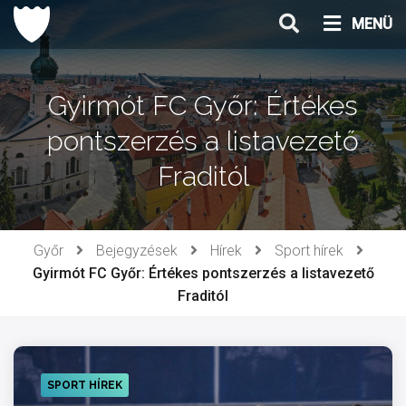
Ugrás
MENÜ
a
tartalomhoz
Gyirmót FC Győr: Értékes
pontszerzés a listavezető
Fraditól
Győr
Bejegyzések
Hírek
Sport hírek
Gyirmót FC Győr: Értékes pontszerzés a listavezető
Fraditól
SPORT HÍREK