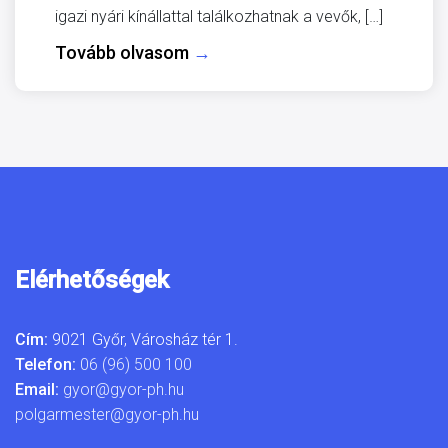
igazi nyári kínállattal találkozhatnak a vevők, […]
Tovább olvasom
→
Elérhetőségek
Cím:
9021 Győr, Városház tér 1.
Telefon:
06 (96) 500 100
Email:
gyor@gyor-ph.hu
polgarmester@gyor-ph.hu