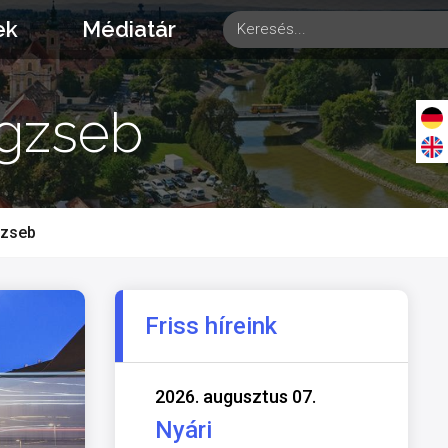
ek
Médiatár
egzseb
gzseb
Friss híreink
2026. augusztus 07.
Nyári