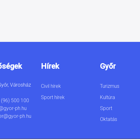
őségek
Hírek
Győr
yőr, Városház
Civil hírek
Turizmus
Sport hírek
Kultúra
 (96) 500 100
Sport
@gyor-ph.hu
er@gyor-ph.hu
Oktatás