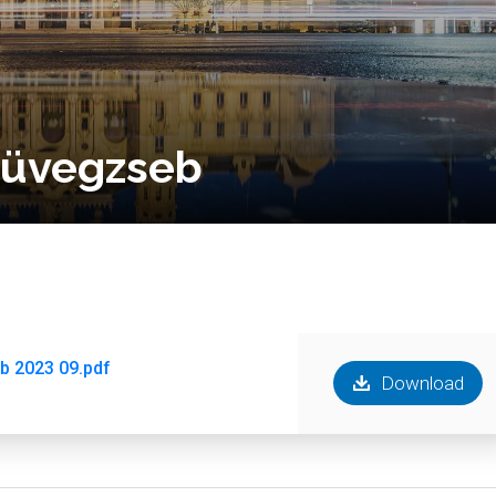
– üvegzseb
eb 2023 09.pdf
Download