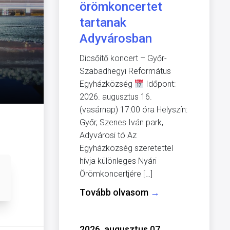
örömkoncertet
tartanak
Adyvárosban
Dicsőítő koncert – Győr-
Szabadhegyi Református
Egyházközség
Időpont:
2026. augusztus 16.
(vasárnap) 17:00 óra Helyszín:
Győr, Szenes Iván park,
Adyvárosi tó Az
Egyházközség szeretettel
hívja különleges Nyári
Örömkoncertjére […]
Tovább olvasom
→
2026. augusztus 07.