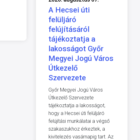
A Hecsei úti
felüljáró
felújításáról
tájékoztatja a
lakosságot Győr
Megyei Jogú Város
Útkezelő
Szervezete
Győr Megyei Jogú Város
Útkezelő Szervezete
tájékoztatja a lakosságot,
hogy a Hecsei úti felüljáró
felújítási munkálatai a végső
szakaszukhoz érkeztek, a
kivitelezés vasárnapig tart. Az