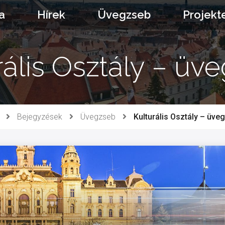
a
Hírek
Üvegzseb
Projekt
rális Osztály – üv
Bejegyzések
Üvegzseb
Kulturális Osztály – üve