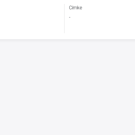
Címke
-
B