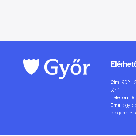
Elérhet
Cím:
9021 G
tér 1.
Telefon:
06
Email:
gyor
polgarmest