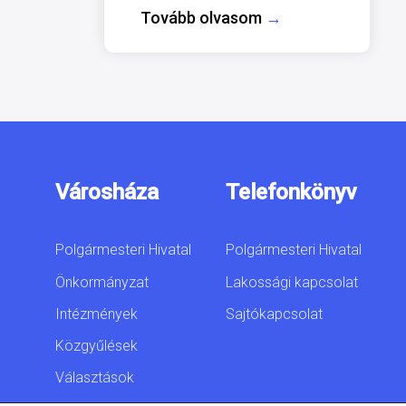
Tovább olvasom
→
Városháza
Telefonkönyv
Polgármesteri Hivatal
Polgármesteri Hivatal
Önkormányzat
Lakossági kapcsolat
Intézmények
Sajtókapcsolat
Közgyűlések
Választások