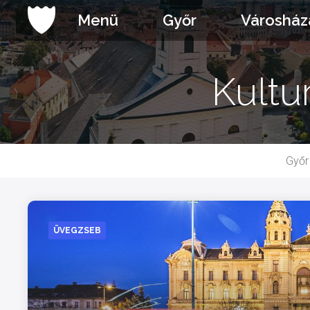
Ugrás
Menü
Győr
Városház
a
tartalomhoz
Kultu
Győr
ÜVEGZSEB