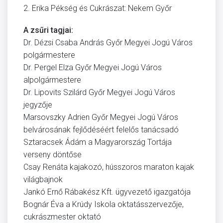
2. Erika Pékség és Cukrászat: Nekem Győr
A zsűri tagjai:
Dr. Dézsi Csaba András Győr Megyei Jogú Város
polgármestere
Dr. Pergel Elza Győr Megyei Jogú Város
alpolgármestere
Dr. Lipovits Szilárd Győr Megyei Jogú Város
jegyzője
Marsovszky Adrien Győr Megyei Jogú Város
belvárosának fejlődéséért felelős tanácsadó
Sztaracsek Ádám a Magyarország Tortája
verseny döntőse
Csay Renáta kajakozó, hússzoros maraton kajak
világbajnok
Jankó Ernő Rábakész Kft. ügyvezető igazgatója
Bognár Éva a Krúdy Iskola oktatásszervezője,
cukrászmester oktató