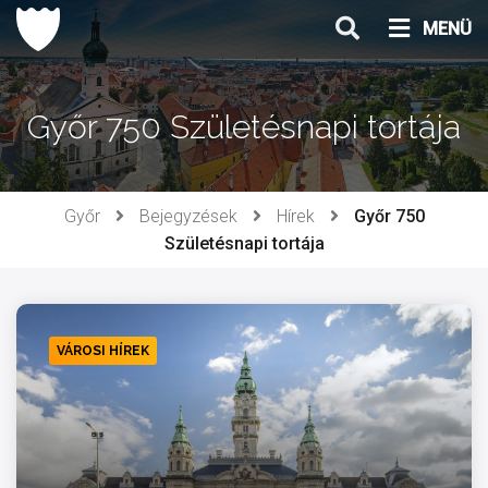
Ugrás
MENÜ
a
tartalomhoz
Győr 750 Születésnapi tortája
Győr
Bejegyzések
Hírek
Győr 750
Születésnapi tortája
VÁROSI HÍREK