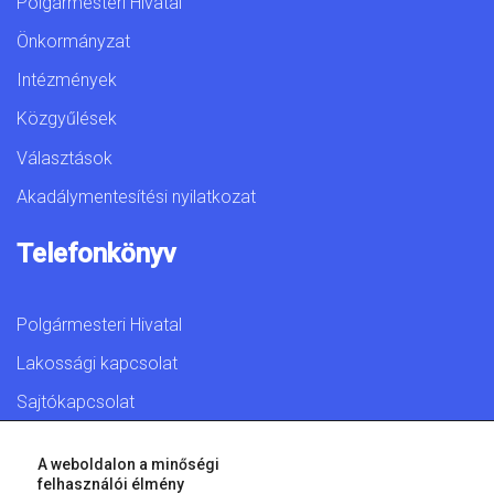
Polgármesteri Hivatal
Önkormányzat
Intézmények
Közgyűlések
Választások
Akadálymentesítési nyilatkozat
Telefonkönyv
Polgármesteri Hivatal
Lakossági kapcsolat
Sajtókapcsolat
A weboldalon a minőségi
felhasználói élmény