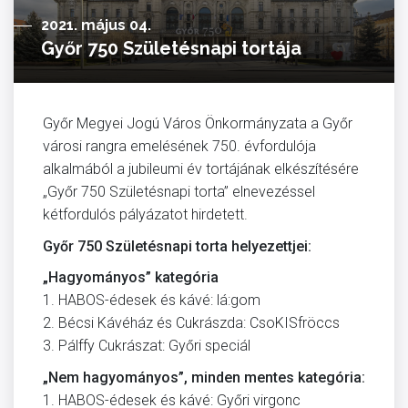
2021. május 04.
Győr 750 Születésnapi tortája
Győr Megyei Jogú Város Önkormányzata a Győr
városi rangra emelésének 750. évfordulója
alkalmából a jubileumi év tortájának elkészítésére
„Győr 750 Születésnapi torta” elnevezéssel
kétfordulós pályázatot hirdetett.
Győr 750 Születésnapi torta helyezettjei:
„Hagyományos” kategória
1. HABOS-édesek és kávé: lá:gom
2. Bécsi Kávéház és Cukrászda: CsoKISfröccs
3. Pálffy Cukrászat: Győri speciál
„Nem hagyományos”, minden mentes kategória:
1. HABOS-édesek és kávé: Győri virgonc