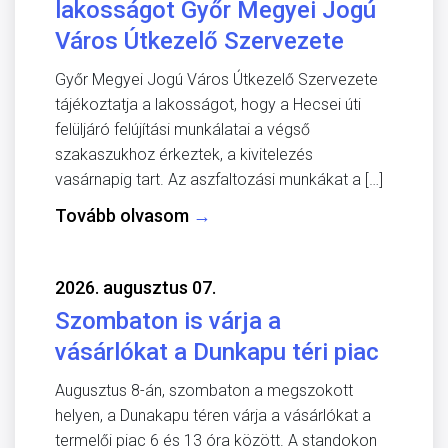
lakosságot Győr Megyei Jogú
Város Útkezelő Szervezete
Győr Megyei Jogú Város Útkezelő Szervezete
tájékoztatja a lakosságot, hogy a Hecsei úti
felüljáró felújítási munkálatai a végső
szakaszukhoz érkeztek, a kivitelezés
vasárnapig tart. Az aszfaltozási munkákat a […]
Tovább olvasom
→
2026. augusztus 07.
Szombaton is várja a
vásárlókat a Dunkapu téri piac
Augusztus 8-án, szombaton a megszokott
helyen, a Dunakapu téren várja a vásárlókat a
termelői piac 6 és 13 óra között. A standokon