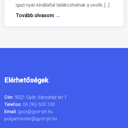
igazi nyári kínállattal találkozhatnak a vevők, […]
Tovább olvasom
→
Elérhetőségek
Cím:
9021 Győr, Városház tér 1.
Telefon:
06 (96) 500 100
Email:
gyor@gyor-ph.hu
polgarmester@gyor-ph.hu