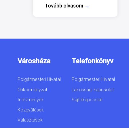
Tovább olvasom
→
Városháza
Telefonkönyv
Polgármesteri Hivatal
Polgármesteri Hivatal
Önkormányzat
Lakossági kapcsolat
Intézmények
Sajtókapcsolat
Közgyűlések
Választások