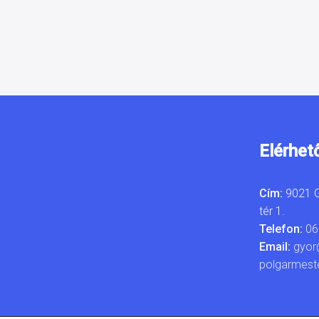
Elérhet
Cím:
9021 G
tér 1.
Telefon:
06
Email:
gyor
polgarmest