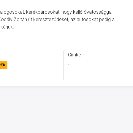
yalogosokat, kerékpárosokat, hogy kellő óvatossággal,
– Kodály Zoltán út kereszteződését, az autósokat pedig a
kérjük!
Címke
-
REK