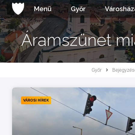
Ugrás
Menü
Győr
Városház
a
tartalomhoz
Áramszünet mi
Győr
Bejegyzés
VÁROSI HÍREK