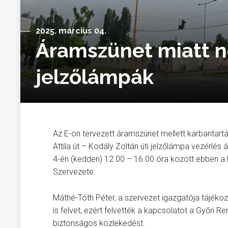
2025. március 04.
Áramszünet miatt 
jelzőlámpák
Az E-on tervezett áramszünet mellett karbantartás
Attila út – Kodály Zoltán úti jelzőlámpa vezérl
4-én (kedden) 12.00 – 16.00 óra között ebben 
Szervezete.
Máthé-Tóth Péter, a szervezet igazgatója tájék
is felvet, ezért felvették a kapcsolatot a Győri 
biztonságos közlekedést.