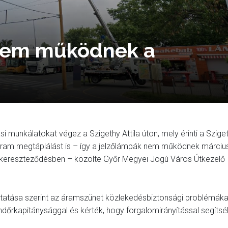
nem működnek a
i munkálatokat végez a Szigethy Attila úton, mely érinti a Szige
és áram megtáplálást is – így a jelzőlámpák nem működnek márciu
a kereszteződésben – közölte Győr Megyei Jogú Város Útkezelő
oztatása szerint az áramszünet közlekedésbiztonsági problémáka
Rendőrkapitánysággal és kérték, hogy forgalomirányítással segítsé