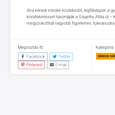
Arra kérünk minden közlekedőt, legfőképpen a g
körültekintéssel használják a Szigethy Attila út 
megszokottnál nagyobb figyelemre, toleranciára 
Megosztás itt:
Kategória
Facebook
Twitter
VÁROSI HÍ
Pinterest
E-mail