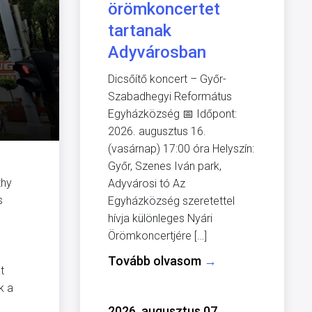
örömkoncertet
tartanak
Adyvárosban
Dicsőítő koncert – Győr-
Szabadhegyi Református
Egyházközség 📅 Időpont:
2026. augusztus 16.
(vasárnap) 17:00 óra Helyszín:
Győr, Szenes Iván park,
thy
Adyvárosi tó Az
s
Egyházközség szeretettel
hívja különleges Nyári
Örömkoncertjére […]
Tovább olvasom
→
t
k a
2026. augusztus 07.