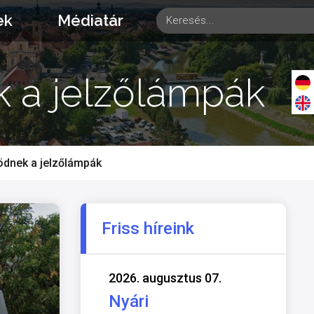
ek
Médiatár
 a jelzőlámpák
dnek a jelzőlámpák
Friss híreink
2026. augusztus 07.
Nyári