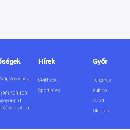
őségek
Hírek
Győr
yőr, Városház
Civil hírek
Turizmus
Sport hírek
Kultúra
 (96) 500 100
Sport
@gyor-ph.hu
er@gyor-ph.hu
Oktatás