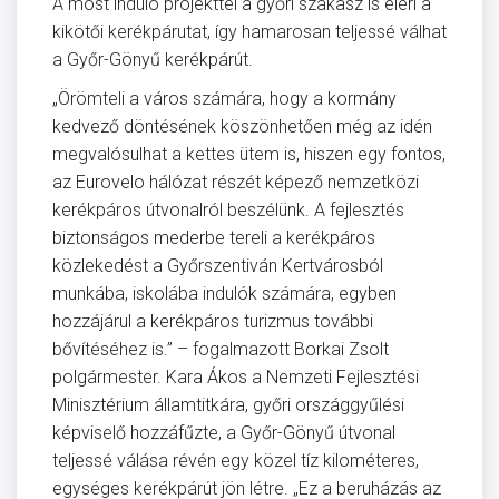
A most induló projekttel a győri szakasz is eléri a
kikötői kerékpárutat, így hamarosan teljessé válhat
a Győr-Gönyű kerékpárút.
„Örömteli a város számára, hogy a kormány
kedvező döntésének köszönhetően még az idén
megvalósulhat a kettes ütem is, hiszen egy fontos,
az Eurovelo hálózat részét képező nemzetközi
kerékpáros útvonalról beszélünk. A fejlesztés
biztonságos mederbe tereli a kerékpáros
közlekedést a Győrszentiván Kertvárosból
munkába, iskolába indulók számára, egyben
hozzájárul a kerékpáros turizmus további
bővítéséhez is.” – fogalmazott Borkai Zsolt
polgármester. Kara Ákos a Nemzeti Fejlesztési
Minisztérium államtitkára, győri országgyűlési
képviselő hozzáfűzte, a Győr-Gönyű útvonal
teljessé válása révén egy közel tíz kilométeres,
egységes kerékpárút jön létre. „Ez a beruházás az