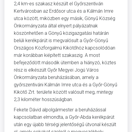
2,4 km-es szakasz készült el Győrszentiván
Kertvárosban az Erdősor utca és a Kálmán Imre
utca között, miközben egy másik, Gönyű Község
Önkormányzata által elnyert pályázatnak
köszönhetően a Gönyű közigazgatási határán
belüli kerékpárút is megvalósult a Győr-Gönyű
Országos Közforgalmú Kikötőhöz kapcsolódóan
már korábban kiépített szakaszig. A most
befejeződött második ütemben a hiányzó, köztes
rész is elkészült Győr Megyei Jogú Város
Önkormányzata beruházásában, amely a
győrszentiváni Kálmán Imre utca és a Győr-Gönyű
Kikötő Zrt. területe között valósult meg, mintegy
2,3 kilométer hosszúságban.
Fekete Dávid alpolgármester a beruházással
kapcsolatban elmondta, a Győr-Abda kerékpárút
után egy újabb térségi jelentőségű útvonal készült
el, amely sokakat szolgál a megyeszékhely