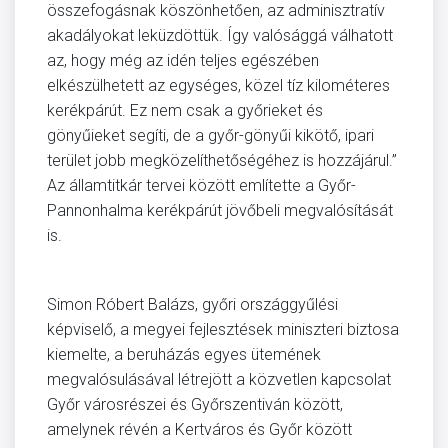
összefogásnak köszönhetően, az adminisztratív
akadályokat leküzdöttük. Így valósággá válhatott
az, hogy még az idén teljes egészében
elkészülhetett az egységes, közel tíz kilométeres
kerékpárút. Ez nem csak a győrieket és
gönyűieket segíti, de a győr-gönyűi kikötő, ipari
terület jobb megközelíthetőségéhez is hozzájárul.”
Az államtitkár tervei között említette a Győr-
Pannonhalma kerékpárút jövőbeli megvalósítását
is.
Simon Róbert Balázs, győri országgyűlési
képviselő, a megyei fejlesztések miniszteri biztosa
kiemelte, a beruházás egyes ütemének
megvalósulásával létrejött a közvetlen kapcsolat
Győr városrészei és Győrszentiván között,
amelynek révén a Kertváros és Győr között