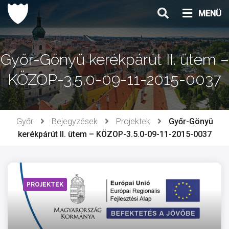
Ugrás
MENÜ
a
tartalomhoz
Győr-Gönyü kerékpárút II. ütem –
KÖZOP-3.5.0-09-11-2015-0037
Győr
Bejegyzések
Projektek
Győr-Gönyü
kerékpárút II. ütem – KÖZOP-3.5.0-09-11-2015-0037
PROJEKTEK