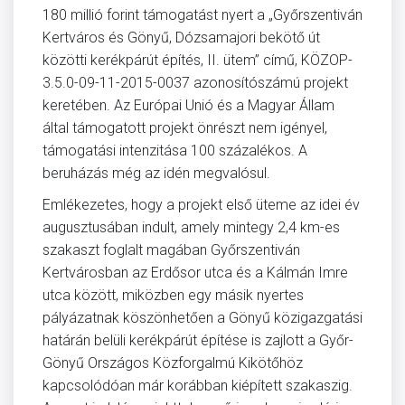
180 millió forint támogatást nyert a „Győrszentiván
Kertváros és Gönyű, Dózsamajori bekötő út
közötti kerékpárút építés, II. ütem” című, KÖZOP-
3.5.0-09-11-2015-0037 azonosítószámú projekt
keretében. Az Európai Unió és a Magyar Állam
által támogatott projekt önrészt nem igényel,
támogatási intenzitása 100 százalékos. A
beruházás még az idén megvalósul.
Emlékezetes, hogy a projekt első üteme az idei év
augusztusában indult, amely mintegy 2,4 km-es
szakaszt foglalt magában Győrszentiván
Kertvárosban az Erdősor utca és a Kálmán Imre
utca között, miközben egy másik nyertes
pályázatnak köszönhetően a Gönyű közigazgatási
határán belüli kerékpárút építése is zajlott a Győr-
Gönyű Országos Közforgalmú Kikötőhöz
kapcsolódóan már korábban kiépített szakaszig.