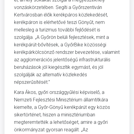
vonzáskörzetében. Segíti a Győrszentiván
Kertvárosban élők kerékpáros közlekedését,
kerékpáron is elérhetővé teszi Gönyűt, nem
mellesleg a turizmus további fejlődését is
szolgálja. „A Győrön belüli fejlesztések, mint a
kerékpárút-bővítések, a GyőrBike közösségi
kerékpárkölcsönző rendszer bevezetése, valamint
az agglomerációs jelentőségű infrastrukturális
beruházások jól kiegészítik egymást, és jól
szolgálják az alternatív közlekedés
népszerűsítését.”
Kara Ákos, győri országgyűlési képviselő, a
Nemzeti Fejlesztési Minisztérium államtitkára
kiemelte, a Győr-Gönyű kerékpárút egy közös
sikertörténet, hiszen a minisztériumban
megteremtették a lehetőséget, amire a győri
önkormányzat gyorsan reagált. „Az