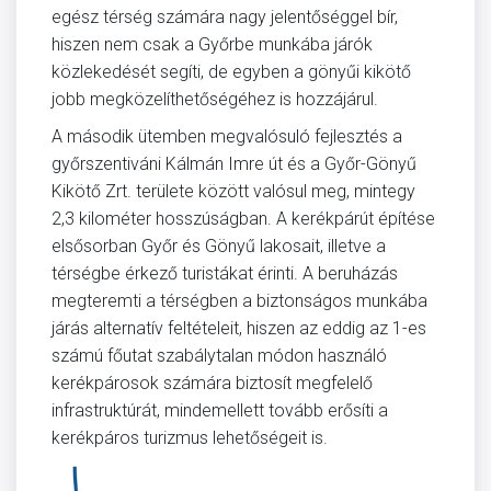
egész térség számára nagy jelentőséggel bír,
hiszen nem csak a Győrbe munkába járók
közlekedését segíti, de egyben a gönyűi kikötő
jobb megközelíthetőségéhez is hozzájárul.
A második ütemben megvalósuló fejlesztés a
győrszentiváni Kálmán Imre út és a Győr-Gönyű
Kikötő Zrt. területe között valósul meg, mintegy
2,3 kilométer hosszúságban. A kerékpárút építése
elsősorban Győr és Gönyű lakosait, illetve a
térségbe érkező turistákat érinti. A beruházás
megteremti a térségben a biztonságos munkába
járás alternatív feltételeit, hiszen az eddig az 1-es
számú főutat szabálytalan módon használó
kerékpárosok számára biztosít megfelelő
infrastruktúrát, mindemellett tovább erősíti a
kerékpáros turizmus lehetőségeit is.