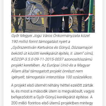
Győr Megyei Jogú Város Önkormányzata közel
190 millió forint támogatást nyert a
„Győrszentiván Kertváros és Gönyű, Dózsamajori
bekötő út közötti kerékpárút építés, II. ütem” című,
KÖZOP-3.5.0-09-11-2015-0037 azonosítószámú
projekt keretében. Az Európai Unió és a Magyar
Állam által támogatott projekt önrészt nem
igényelt, támogatási intenzitása 100 százalékos.
A projekt első ütemét néhány héttel ezelőtt zárták
le, és most a második ütem is megvalósult, vagyis
befejeződött a Győr-Gönyű kerékpárút építése. A
200 millió forintos első ütemű projektben mintegy