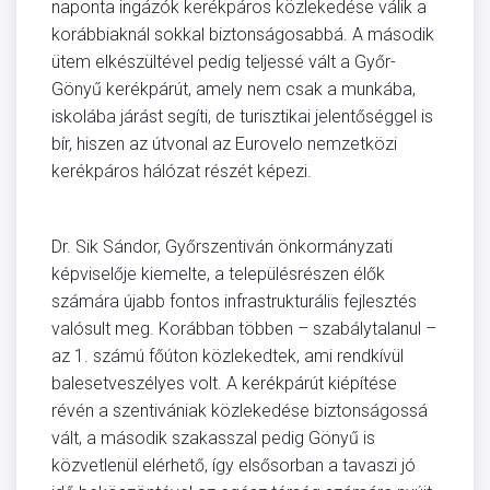
naponta ingázók kerékpáros közlekedése válik a
korábbiaknál sokkal biztonságosabbá. A második
ütem elkészültével pedig teljessé vált a Győr-
Gönyű kerékpárút, amely nem csak a munkába,
iskolába járást segíti, de turisztikai jelentőséggel is
bír, hiszen az útvonal az Eurovelo nemzetközi
kerékpáros hálózat részét képezi.
Dr. Sik Sándor, Győrszentiván önkormányzati
képviselője kiemelte, a településrészen élők
számára újabb fontos infrastrukturális fejlesztés
valósult meg. Korábban többen – szabálytalanul –
az 1. számú főúton közlekedtek, ami rendkívül
balesetveszélyes volt. A kerékpárút kiépítése
révén a szentivániak közlekedése biztonságossá
vált, a második szakasszal pedig Gönyű is
közvetlenül elérhető, így elsősorban a tavaszi jó