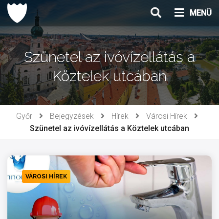
Ugrás
MENÜ
a
tartalomhoz
Szünetel az ivóvízellátás a
Köztelek utcában
Győr
Bejegyzések
Hírek
Városi Hírek
Szünetel az ivóvízellátás a Köztelek utcában
VÁROSI HÍREK