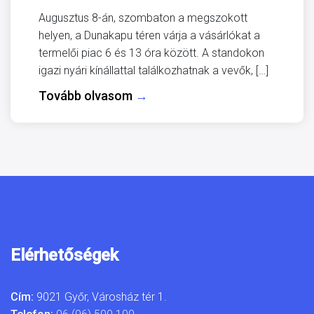
Augusztus 8-án, szombaton a megszokott
helyen, a Dunakapu téren várja a vásárlókat a
termelői piac 6 és 13 óra között. A standokon
igazi nyári kínállattal találkozhatnak a vevők, […]
Tovább olvasom
→
Elérhetőségek
Cím:
9021 Győr, Városház tér 1.