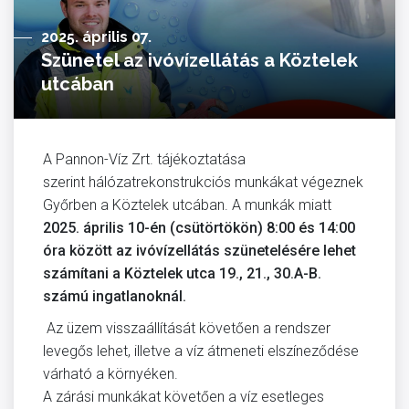
2025. április 07.
Szünetel az ivóvízellátás a Köztelek
utcában
A Pannon-Víz Zrt. tájékoztatása
szerint hálózatrekonstrukciós munkákat végeznek
Győrben a Köztelek utcában. A munkák miatt
2025. április 10-én (csütörtökön) 8:00 és 14:00
óra között
az ivóvízellátás szünetelésére lehet
számítani a Köztelek utca 19., 21., 30.A-B.
számú ingatlanoknál.
Az üzem visszaállítását követően a rendszer
levegős lehet, illetve a víz átmeneti elszíneződése
várható a környéken.
A zárási munkákat követően a víz esetleges