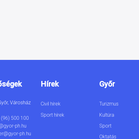
őségek
Hírek
Győr
yőr, Városház
Civil hírek
Turizmus
Sport hírek
Kultúra
 (96) 500 100
Sport
@gyor-ph.hu
er@gyor-ph.hu
Oktatás