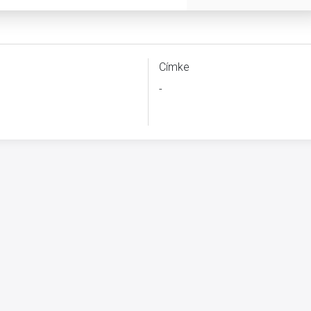
Címke
-
B