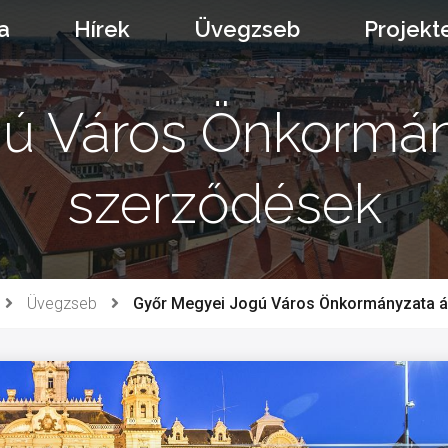
a
Hírek
Üvegzseb
Projekt
ú Város Önkormányz
szerződések
Üvegzseb
Győr Megyei Jogú Város Önkormányzata ál