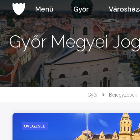
Ugrás
Menü
Győr
Városház
a
tartalomhoz
Győr Megyei Jog
Győr
Bejegyzések
ÜVEGZSEB