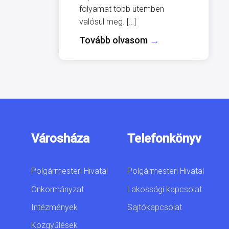
folyamat több ütemben
valósul meg. […]
Tovább olvasom
→
Városháza
Telefonkönyv
Polgármesteri Hivatal
Polgármesteri Hivatal
Önkormányzat
Lakossági kapcsolat
Intézmények
Sajtókapcsolat
Közgyűlések