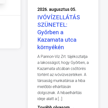
2026. augusztus 05.
IVÓVÍZELLÁTÁS
SZÜNETEL:
Győrben a
Kazamata utca
környékén
A Pannon-Víz Zrt. tájékoztatja
a lakosságot, hogy Győrben, a
Kazamata utcában csőtörés
történt az ivóvízvezetéken. A
társaság munkatársai a hiba
mielőbbi elhárításán
dolgoznak. A hibaelhárítás
ideje alatt a […]
Tovább olvasom
→