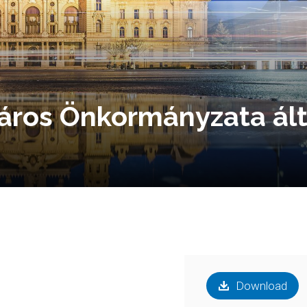
áros Önkormányzata ált
Download