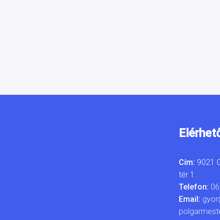
Elérhet
Cím:
9021 G
tér 1.
Telefon:
06
Email:
gyor
polgarmest