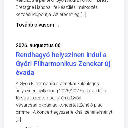
Változott a pénteki, Győri Audi ETO KC – Brest
Bretagne Handball felkészülési mérkőzés
kezdési időpontja. Az eredetileg […]
Tovább olvasom
→
2026. augusztus 06.
Rendhagyó helyszínen indul a
Győri Filharmonikus Zenekar új
évada
A Győri Filharmonikus Zenekar különleges
helyszínen nyitja meg 2026/2027-es évadát: a
társulat szeptember 7-én a Győri
Vásárcsarnokban ad koncertet Zenélő piac
címmel. A koncert egyszerre kínál zenei élményt
[…]