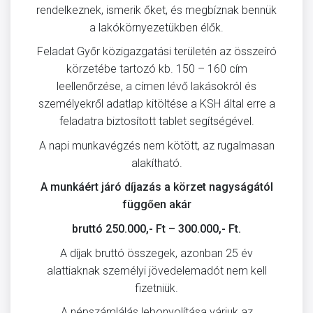
rendelkeznek, ismerik őket, és megbíznak bennük
a lakókörnyezetükben élők.
Feladat Győr közigazgatási területén az összeíró
körzetébe tartozó kb. 150 – 160 cím
leellenőrzése, a címen lévő lakásokról és
személyekről adatlap kitöltése a KSH által erre a
feladatra biztosított tablet segítségével.
A napi munkavégzés nem kötött, az rugalmasan
alakítható.
A munkáért járó díjazás a körzet nagyságától
függően akár
bruttó 250.000,- Ft – 300.000,- Ft.
A díjak bruttó összegek, azonban 25 év
alattiaknak személyi jövedelemadót nem kell
fizetniük.
A népszámlálás lebonyolítása várjuk az