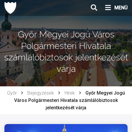
Ugrás
MENÜ
a
tartalomhoz
Győr Megyei Jogú Város
Polgármesteri Hivatala
számlálóbiztosok jelentkezését
várja
Győr
Bejegyzések
Hírek
Győr Megyei Jogú
Város Polgármesteri Hivatala számlálóbiztosok
jelentkezését várja