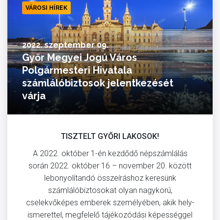
VÁROSI HÍREK
2022. szeptember 09.
Győr Megyei Jogú Város
Polgármesteri Hivatala
számlálóbiztosok jelentkezését
várja
TISZTELT GYŐRI LAKOSOK!
A 2022. október 1-én kezdődő népszámlálás
során 2022. október 16 – november 20. között
lebonyolítandó összeíráshoz keresünk
számlálóbiztosokat olyan nagykorú,
cselekvőképes emberek személyében, akik hely­
ismerettel, megfelelő tájékozódási képességgel