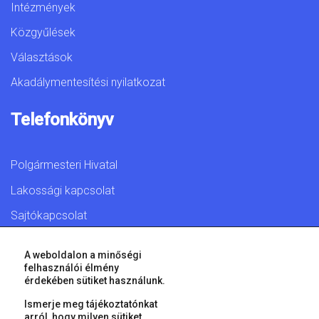
Intézmények
Közgyűlések
Választások
Akadálymentesítési nyilatkozat
Telefonkönyv
Polgármesteri Hivatal
Lakossági kapcsolat
Sajtókapcsolat
A weboldalon a minőségi
felhasználói élmény
érdekében sütiket használunk.
© 2026 Győr Megyei Jogú Város • Minden jog fenntartva!
Ismerje meg tájékoztatónkat
arról, hogy milyen sütiket