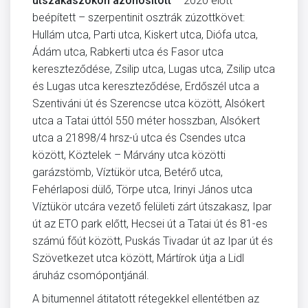
útszakaszokon azonosított
– 2020 előtt
beépített – szerpentinit osztrák zúzottkövet:
Hullám utca, Parti utca, Kiskert utca, Diófa utca,
Ádám utca, Rabkerti utca és Fasor utca
kereszteződése, Zsilip utca, Lugas utca, Zsilip utca
és Lugas utca kereszteződése, Erdőszél utca a
Szentiváni út és Szerencse utca között, Alsókert
utca a Tatai úttól 550 méter hosszban, Alsókert
utca a 21898/4 hrsz-ú utca és Csendes utca
között, Köztelek – Márvány utca közötti
garázstömb, Víztükör utca, Betérő utca,
Fehérlaposi dülő, Törpe utca, Irinyi János utca
Víztükör utcára vezető felületi zárt útszakasz, Ipar
út az ETO park előtt, Hecsei út a Tatai út és 81-es
számú főút között, Puskás Tivadar út az Ipar út és
Szövetkezet utca között, Mártírok útja a Lidl
áruház csomópontjánál.
A bitumennel átitatott rétegekkel ellentétben az