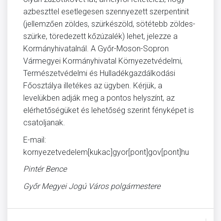
azbeszttel esetlegesen szennyezett szerpentinit
(jellemzően zöldes, szürkészöld, sötétebb zöldes-
szürke, töredezett kőzúzalék) lehet, jelezze a
Kormányhivatalnál. A Győr-Moson-Sopron
Vármegyei Kormányhivatal Környezetvédelmi,
Természetvédelmi és Hulladékgazdálkodási
Főosztálya illetékes az ügyben. Kérjük, a
levelükben adják meg a pontos helyszínt, az
elérhetőségüket és lehetőség szerint fényképet is
csatoljanak.
E-mail:
kornyezetvedelem[kukac]gyor[pont]gov[pont]hu
Pintér Bence
Győr Megyei Jogú Város polgármestere