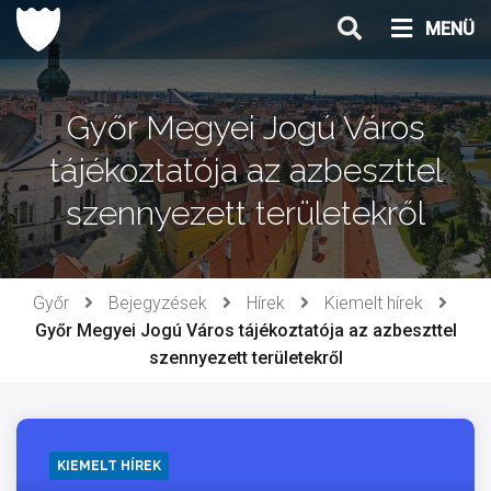
Ugrás
MENÜ
a
tartalomhoz
Győr Megyei Jogú Város
tájékoztatója az azbeszttel
szennyezett területekről
Győr
Bejegyzések
Hírek
Kiemelt hírek
Győr Megyei Jogú Város tájékoztatója az azbeszttel
szennyezett területekről
KIEMELT HÍREK