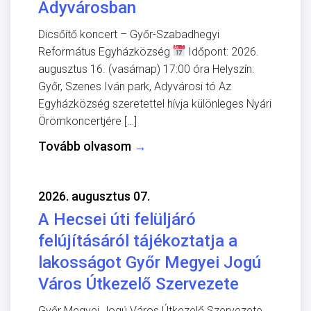
Adyvárosban
Dicsőítő koncert – Győr-Szabadhegyi
Református Egyházközség
Időpont: 2026.
augusztus 16. (vasárnap) 17:00 óra Helyszín:
Győr, Szenes Iván park, Adyvárosi tó Az
Egyházközség szeretettel hívja különleges Nyári
Örömkoncertjére […]
Tovább olvasom
→
2026. augusztus 07.
A Hecsei úti felüljáró
felújításáról tájékoztatja a
lakosságot Győr Megyei Jogú
Város Útkezelő Szervezete
Győr Megyei Jogú Város Útkezelő Szervezete