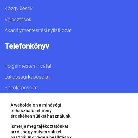
Közgyűlések
Választások
Akadálymentesítési nyilatkozat
Telefonkönyv
Polgármesteri Hivatal
Lakossági kapcsolat
Sajtókapcsolat
A weboldalon a minőségi
felhasználói élmény
érdekében sütiket használunk.
© 2026 Győr Megyei Jogú Város • Minden jog fenntartva!
Ismerje meg tájékoztatónkat
arról, hogy milyen sütiket
használunk, vagy a
beállítások