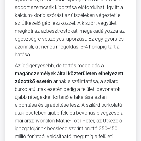
sodort szemcsék kiporzása előfordulhat. Így itt a
kalcium-klorid szórást az útszéleken végezteti el
az Útkezelő gépi eszközzel. A kiszórt vegyület
megköti az azbesztrostokat, megakadályozza az
egészségre veszélyes kiporzást. Ez egy gyors és
azonnali, átmeneti megoldás: 3-4 hónapig tart a
hatása.
Az időigényesebb, de tartós megoldás a
magánszemélyek által közterületen elhelyezett
zúzottkő esetén
annak elszállíttatása, a szilárd
burkolatú utak esetén pedig a felületi bevonatok
újabb rétegekkel történő eltakarása aztán
elbontása és újraépítése lesz. A szilárd burkolatú
utak esetében újabb felületi bevonás elvégzése a
mai árszínvonalon Máthé-Tóth Péter, az Útkezelő
igazgatójának becslése szerint bruttó 350-450
millió forintból valósítható meg; míg a felületi