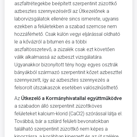
aszfaltrétegekbe beépített szerpentinit zúzottkő
azbesztes szennyezéséről az Útkezelőnek a
laborvizsgálatok ellenére sincs ismerete, ugyanis
ezekben a felületekben a szabad szemcse nem
hozzáférhető. Csak külön vegyi eljárással oldható
le a kővázról a bitumen és a többi
aszfaltösszetevő, a zúzalék csak ezt követően
válik alkalmassá az azbeszt vizsgálatára.
Ugyanakkor bizonyított tény hogy egyes osztrák
bányákból származó szerpentinit kőzet azbeszttel
szennyezett, így az azbesztes szennyezés a
felsorolt útszakaszok esetében valószínűsíthető.
Az
Útkezelő a Kormányhivatallal együttműködve
a szabadon álló szerpentinit zúzottköves
felületeket kalcium-klorid (CaCl2) szórással látja el.
Továbbá, bár a szilárd felületi bevonatokban
található szerpentinit zúzottkő nem képes a
kiporzásra, a korábban kipergett és az út szélére