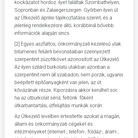
kockázatot hordoz: ilyet találtak Szombathelyen,
Sopronban és Zalaegerszegen. Győrben ilyen út
az Útkezelő áprilisi tájékoztatása szerint, és a
jelenleg rendelkezésre álló, korábbinál bővebb
információk alapján sincs.
[2] Egyes aszfaltos, önkormányzati kezelésű utak
bitumenes felületi bevonataiban szennyezett
szerpentinit zúzottkövet azonosított az Útkezelő.
Az ilyen szilárd burkolatú utakban azonban a
szerpentinit nem áll szabadon, nem porzik, ugyanis
beépített építőanyagként van jelen, az út
kővázának része. Kiporzásra akkor kerülhet sor,
ha az útburkolat sérül, feltörik: főként
útkarbantartási, útfelújítási munkák során.
Az Útkezelő levélben értesítette azokat a magán,
állami és önkormányzati cégeket és
intézményeket (internet-, telefon-, földáz-, áram-,