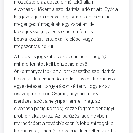
mozgástere az abszurd mértékű állami
elvonások, főként a szolidaritási adó miatt. Győr a
leggazdagabb megyei jogú városként nem tud
megengedni magának egy váratlan, de
közegészségügyileg kiemelten fontos
beavatkozást tartalékai felélése, vagy
megszorítás nélkül.
A hatályos jogszabályok szerint idén még 6,5
milliárd forintot kell befizetnie a győri
önkormányzatnak az államkasszába szolidaritási
hozzájárulás címén. Az eddigi összes kormányzati
egyeztetésen, tárgyaláson kértem, hogy ez az
összeg maradjon Győrnél, ugyanis a helyi
iparűzési adót a helyi ipar termeli meg; az
elvonása pedig komoly, kézzelfogható pénzügyi
problémákat okoz. Az iparűzési adó helyben
maradásáért a továbbiakban is lobbizni fogok a
kormánynál, innentől fogva már kiemelten azért is,