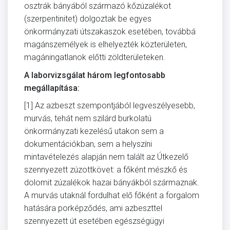
osztrák bányából származó kőzúzalékot
(szerpentinitet) dolgoztak be egyes
önkormányzati útszakaszok esetében, továbbá
magánszemélyek is elhelyezték közterületen,
magáningatlanok előtti zöldterületeken.
A laborvizsgálat három legfontosabb
megállapítása:
[1] Az azbeszt szempontjából legveszélyesebb,
murvás, tehát nem szilárd burkolatú
önkormányzati kezelésű utakon sem a
dokumentációkban, sem a helyszíni
mintavételezés alapján nem talált az Útkezelő
szennyezett zúzottkövet: a főként mészkő és
dolomit zúzalékok hazai bányákból származnak.
A murvás utaknál fordulhat elő főként a forgalom
hatására porképződés, ami azbeszttel
szennyezett út esetében egészségügyi