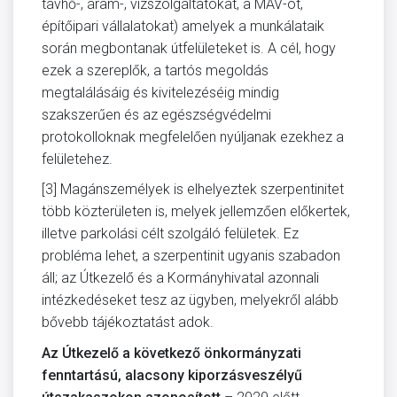
távhő-, áram-, vízszolgáltatókat, a MÁV-ot,
építőipari vállalatokat) amelyek a munkálataik
során megbontanak útfelületeket is. A cél, hogy
ezek a szereplők, a tartós megoldás
megtalálásáig és kivitelezéséig mindig
szakszerűen és az egészségvédelmi
protokolloknak megfelelően nyúljanak ezekhez a
felületehez.
[3] Magánszemélyek is elhelyeztek szerpentinitet
több közterületen is, melyek jellemzően előkertek,
illetve parkolási célt szolgáló felületek. Ez
probléma lehet, a szerpentinit ugyanis szabadon
áll; az Útkezelő és a Kormányhivatal azonnali
intézkedéseket tesz az ügyben, melyekről alább
bővebb tájékoztatást adok.
Az Útkezelő a következő önkormányzati
fenntartású, alacsony kiporzásveszélyű