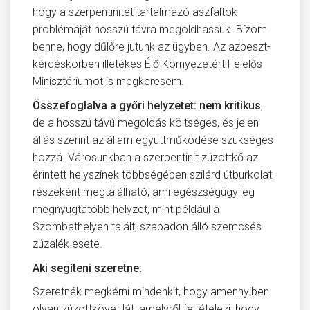
hogy a szerpentinitet tartalmazó aszfaltok
problémáját hosszú távra megoldhassuk. Bízom
benne, hogy dűlőre jutunk az ügyben. Az azbeszt-
kérdéskörben illetékes Élő Környezetért Felelős
Minisztériumot is megkeresem.
Összefoglalva a győri helyzetet: nem kritikus
,
de a hosszú távú megoldás költséges, és jelen
állás szerint az állam együttműködése szükséges
hozzá. Városunkban a szerpentinit zúzottkő az
érintett helyszínek többségében szilárd útburkolat
részeként megtalálható, ami egészségügyileg
megnyugtatóbb helyzet, mint például a
Szombathelyen talált, szabadon álló szemcsés
zúzalék esete.
Aki segíteni szeretne:
Szeretnék megkérni mindenkit, hogy amennyiben
olyan zúzottkövet lát, amelyről feltételezi, hogy