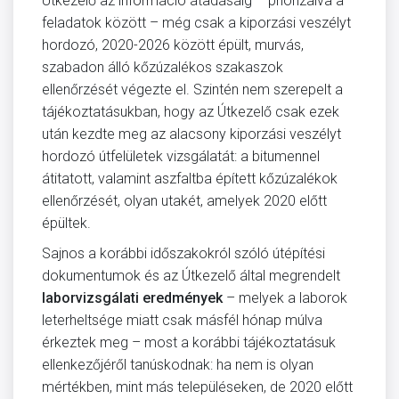
Útkezelő az információ átadásáig – priorizálva a
feladatok között – még csak a kiporzási veszélyt
hordozó, 2020-2026 között épült, murvás,
szabadon álló kőzúzalékos szakaszok
ellenőrzését végezte el. Szintén nem szerepelt a
tájékoztatásukban, hogy az Útkezelő csak ezek
után kezdte meg az alacsony kiporzási veszélyt
hordozó útfelületek vizsgálatát: a bitumennel
átitatott, valamint aszfaltba épített kőzúzalékok
ellenőrzését, olyan utakét, amelyek 2020 előtt
épültek.
Sajnos a korábbi időszakokról szóló útépítési
dokumentumok és az Útkezelő által megrendelt
laborvizsgálati eredmények
– melyek a laborok
leterheltsége miatt csak másfél hónap múlva
érkeztek meg – most a korábbi tájékoztatásuk
ellenkezőjéről tanúskodnak: ha nem is olyan
mértékben, mint más településeken, de 2020 előtt