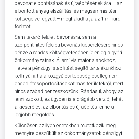
bevonat elbontásának és újraépítésének ára – az
elbontott anyag elszállítási és megsemmisítési
költségeivel együtt – meghaladhatja az 1 milliárd
forintot.
Sem takaró felületi bevonásra, sem a
szerpentinites felületi bevonás kicserélésére nincs
pénze a rendes költségvetésében jelenleg a győri
önkormányzatnak. Állami vis maior alapokhoz,
illetve a pénzügyi stabilitást segítő tartalékunkhoz
kell nyúlni, ha a közgyűlési többség esetleg nem
enged átcsoportosításokat más területekről, mert
nincs szabad pénzeszközünk. Ráadásul, ahogy az
lenni szokott, ez ügyben is a drágább verzió, tehát
a kicserélés: az elbontás és újraépítés lenne a
legjobb megoldás.
Különösen az ilyen esetekben mutatkozik meg,
mennyire beszűkült az önkormányzatok pénzügyi