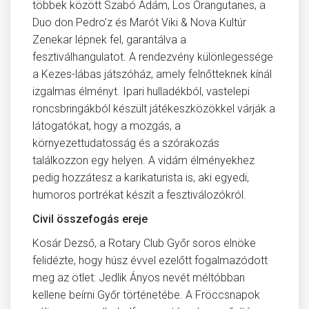
többek között Szabó Ádám, Los Orangutanes, a
Duo don Pedro’z és Marót Viki & Nova Kultúr
Zenekar lépnek fel, garantálva a
fesztiválhangulatot. A rendezvény különlegessége
a Kezes-lábas játszóház, amely felnőtteknek kínál
izgalmas élményt. Ipari hulladékból, vastelepi
roncsbringákból készült játékeszközökkel várják a
látogatókat, hogy a mozgás, a
környezettudatosság és a szórakozás
találkozzon egy helyen. A vidám élményekhez
pedig hozzátesz a karikaturista is, aki egyedi,
humoros portrékat készít a fesztiválozókról.
Civil összefogás ereje
Kosár Dezső, a Rotary Club Győr soros elnöke
felidézte, hogy húsz évvel ezelőtt fogalmazódott
meg az ötlet: Jedlik Ányos nevét méltóbban
kellene beírni Győr történetébe. A Fröccsnapok