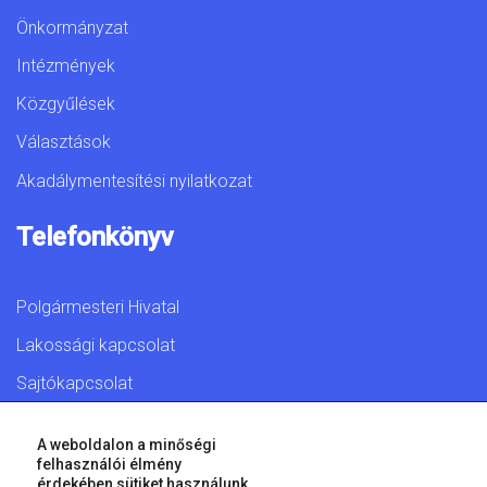
Önkormányzat
Intézmények
Közgyűlések
Választások
Akadálymentesítési nyilatkozat
Telefonkönyv
Polgármesteri Hivatal
Lakossági kapcsolat
Sajtókapcsolat
A weboldalon a minőségi
felhasználói élmény
érdekében sütiket használunk.