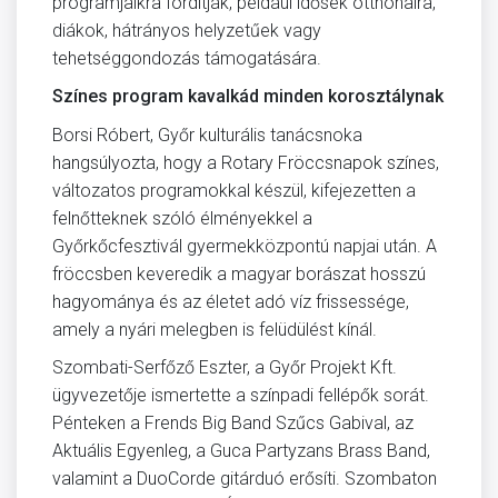
programjaikra fordítják, például idősek otthonaira,
diákok, hátrányos helyzetűek vagy
tehetséggondozás támogatására.
Színes program kavalkád minden korosztálynak
Borsi Róbert, Győr kulturális tanácsnoka
hangsúlyozta, hogy a Rotary Fröccsnapok színes,
változatos programokkal készül, kifejezetten a
felnőtteknek szóló élményekkel a
Győrkőcfesztivál gyermekközpontú napjai után. A
fröccsben keveredik a magyar borászat hosszú
hagyománya és az életet adó víz frissessége,
amely a nyári melegben is felüdülést kínál.
Szombati-Serfőző Eszter, a Győr Projekt Kft.
ügyvezetője ismertette a színpadi fellépők sorát.
Pénteken a Frends Big Band Szűcs Gabival, az
Aktuális Egyenleg, a Guca Partyzans Brass Band,
valamint a DuoCorde gitárduó erősíti. Szombaton