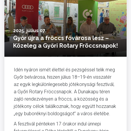
2025. július 07.
Győr újra a fröccs fővárosa lesz –
Közeleg a Győri Rotary Fröccsnapok!
Idén nyáron ismét élettel és pezsgéssel telik meg
Győr belvárosa, hiszen július 18–19-én visszatér
az egyik legkülönlegesebb jótékonysági fesztivál,
a Győri Rotary Fröccsnapok. A Dunakapu téren
zajló rendezvényen a fröccs, a közösség és a
jótékony célok találkoznak, hogy együtt hozzanak
„egy buboréknyi boldogságot” a város életébe.
A fesztivál pénteken 17 órakor indul ünnepi