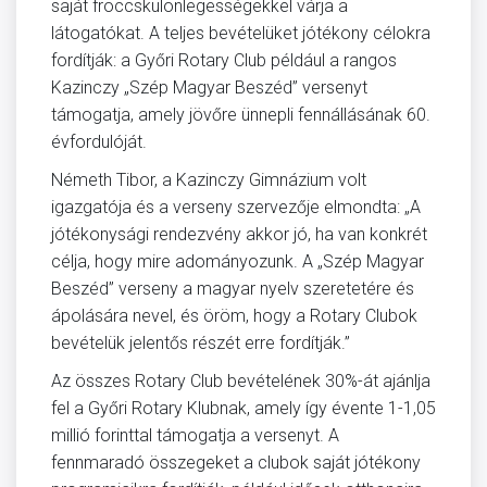
saját fröccskülönlegességekkel várja a
látogatókat. A teljes bevételüket jótékony célokra
fordítják: a Győri Rotary Club például a rangos
Kazinczy „Szép Magyar Beszéd” versenyt
támogatja, amely jövőre ünnepli fennállásának 60.
évfordulóját.
Németh Tibor, a Kazinczy Gimnázium volt
igazgatója és a verseny szervezője elmondta: „A
jótékonysági rendezvény akkor jó, ha van konkrét
célja, hogy mire adományozunk. A „Szép Magyar
Beszéd” verseny a magyar nyelv szeretetére és
ápolására nevel, és öröm, hogy a Rotary Clubok
bevételük jelentős részét erre fordítják.”
Az összes Rotary Club bevételének 30%-át ajánlja
fel a Győri Rotary Klubnak, amely így évente 1-1,05
millió forinttal támogatja a versenyt. A
fennmaradó összegeket a clubok saját jótékony