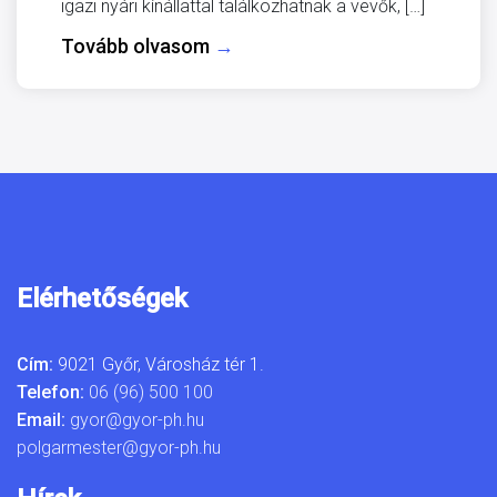
igazi nyári kínállattal találkozhatnak a vevők, […]
Tovább olvasom
→
Elérhetőségek
Cím:
9021 Győr, Városház tér 1.
Telefon:
06 (96) 500 100
Email:
gyor@gyor-ph.hu
polgarmester@gyor-ph.hu