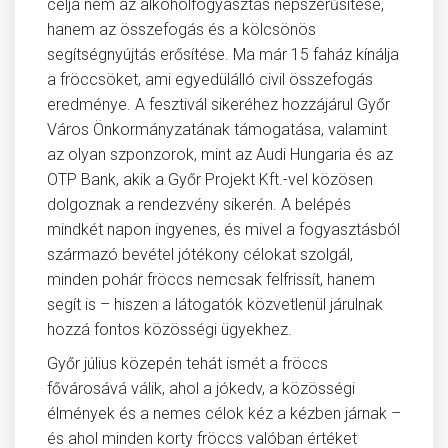
célja nem az alkoholfogyasztás népszerűsítése,
hanem az összefogás és a kölcsönös
segítségnyújtás erősítése. Ma már 15 faház kínálja
a fröccsöket, ami egyedülálló civil összefogás
eredménye. A fesztivál sikeréhez hozzájárul Győr
Város Önkormányzatának támogatása, valamint
az olyan szponzorok, mint az Audi Hungaria és az
OTP Bank, akik a Győr Projekt Kft.-vel közösen
dolgoznak a rendezvény sikerén. A belépés
mindkét napon ingyenes, és mivel a fogyasztásból
származó bevétel jótékony célokat szolgál,
minden pohár fröccs nemcsak felfrissít, hanem
segít is – hiszen a látogatók közvetlenül járulnak
hozzá fontos közösségi ügyekhez.
Győr július közepén tehát ismét a fröccs
fővárosává válik, ahol a jókedv, a közösségi
élmények és a nemes célok kéz a kézben járnak –
és ahol minden korty fröccs valóban értéket