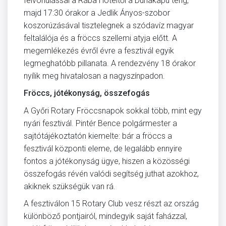
felvonulással a Rába Hoteltől a Dunakapu térig,
majd 17:30 órakor a Jedlik Ányos-szobor
koszorúzásával tisztelegnek a szódavíz magyar
feltalálója és a fröccs szellemi atyja előtt. A
megemlékezés évről évre a fesztivál egyik
legmeghatóbb pillanata. A rendezvény 18 órakor
nyílik meg hivatalosan a nagyszínpadon.
Fröccs, jótékonyság, összefogás
A Győri Rotary Fröccsnapok sokkal több, mint egy
nyári fesztivál. Pintér Bence polgármester a
sajtótájékoztatón kiemelte: bár a fröccs a
fesztivál központi eleme, de legalább ennyire
fontos a jótékonyság ügye, hiszen a közösségi
összefogás révén valódi segítség juthat azokhoz,
akiknek szükségük van rá.
A fesztiválon 15 Rotary Club vesz részt az ország
különböző pontjairól, mindegyik saját faházzal,