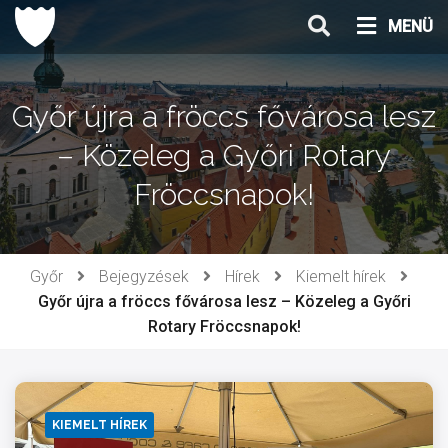
Ugrás
MENÜ
a
tartalomhoz
Győr újra a fröccs fővárosa lesz
– Közeleg a Győri Rotary
Fröccsnapok!
Győr
Bejegyzések
Hírek
Kiemelt hírek
Győr újra a fröccs fővárosa lesz – Közeleg a Győri
Rotary Fröccsnapok!
KIEMELT HÍREK