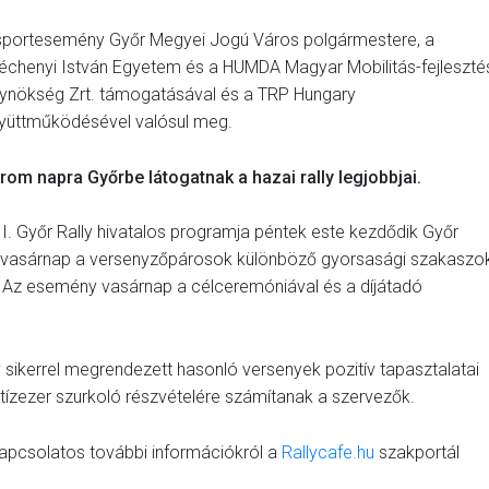
sportesemény Győr Megyei Jogú Város polgármestere, a
échenyi István Egyetem és a HUMDA Magyar Mobilitás-fejleszté
ynökség Zrt. támogatásával és a TRP Hungary
yüttműködésével valósul meg.
rom napra Győrbe látogatnak a hazai rally legjobbjai.
 I. Győr Rally hivatalos programja péntek este kezdődik Győr
 vasárnap a versenyzőpárosok különböző gyorsasági szakaszo
s. Az esemény vasárnap a célceremóniával és a díjátadó
ikerrel megrendezett hasonló versenyek pozitív tapasztalatai
 tízezer szurkoló részvételére számítanak a szervezők.
 kapcsolatos további információkról a
Rallycafe.hu
szakportál