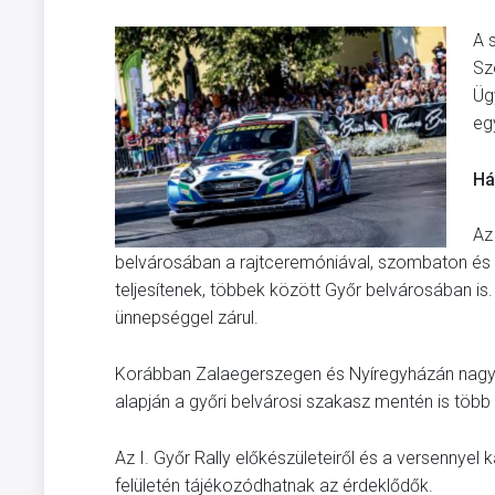
A 
Sz
Üg
eg
Há
Az
belvárosában a rajtceremóniával, szombaton és
teljesítenek, többek között Győr belvárosában i
ünnepséggel zárul.
Korábban Zalaegerszegen és Nyíregyházán nagy s
alapján a győri belvárosi szakasz mentén is több
Az I. Győr Rally előkészületeiről és a versennyel
felületén tájékozódhatnak az érdeklődők.