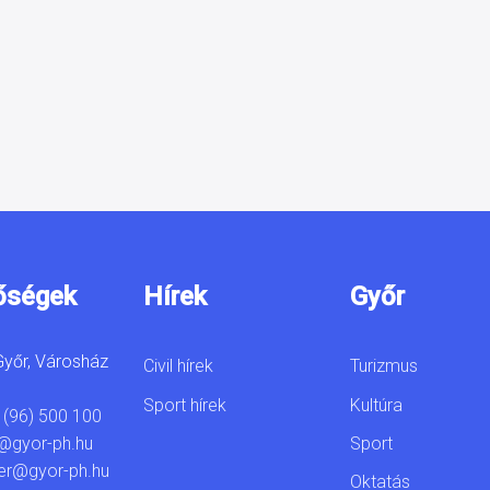
őségek
Hírek
Győr
yőr, Városház
Civil hírek
Turizmus
Sport hírek
Kultúra
 (96) 500 100
Sport
@gyor-ph.hu
er@gyor-ph.hu
Oktatás