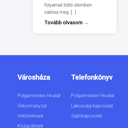
folyamat több ütemben
valósul meg. […]
Tovább olvasom
→
Városháza
Telefonkönyv
Polgármesteri Hivatal
Polgármesteri Hivatal
Önkormányzat
Lakossági kapcsolat
Intézmények
Sajtókapcsolat
Közgyűlések