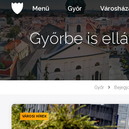
Ugrás
Menü
Győr
Városház
a
tartalomhoz
Győrbe is ell
Győr
Bejegy
VÁROSI HÍREK