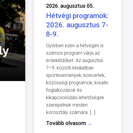
2026. augusztus 05.
Hétvégi programok:
2026. augusztus 7-
8-9.
Győrben ezen a hétvégén is
ly
számos program várja az
érdeklődőket. Az augusztus
7–9. közötti kínálatban
sportesemények, koncertek,
közösségi programok, kreatív
foglalkozások és
kikapcsolódási lehetőségek
szerepelnek minden
korosztály számára. […]
Tovább olvasom
→