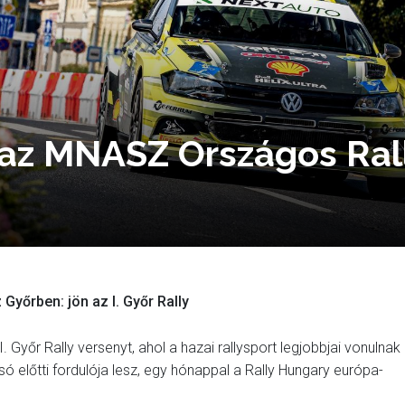
 az MNASZ Országos Ral
Győrben: jön az I. Győr Rally
Győr Rally versenyt, ahol a hazai rallysport legjobbjai vonulnak
só előtti fordulója lesz, egy hónappal a Rally Hungary európa-