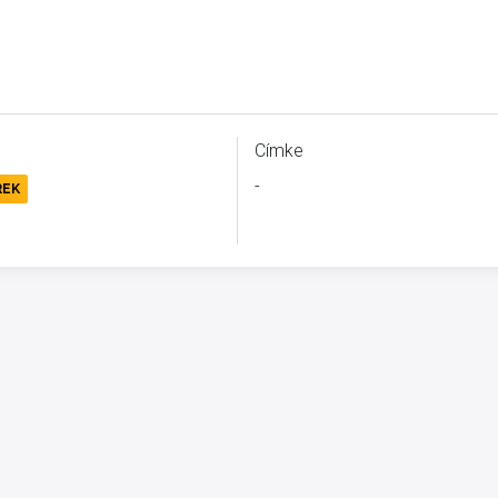
Címke
-
REK