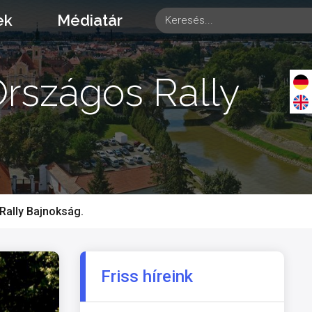
ek
Médiatár
Országos Rally
Rally Bajnokság.
Friss híreink