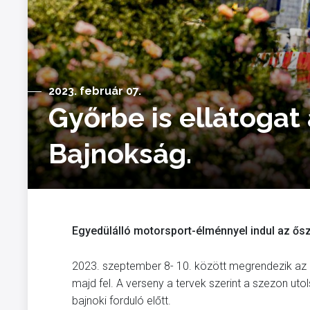
2023. február 07.
Győrbe is ellátogat
Bajnokság.
Egyedülálló motorsport-élménnyel indul az ősz 
2023. szeptember 8- 10. között megrendezik az I. 
majd fel. A verseny a tervek szerint a szezon utol
bajnoki forduló előtt.