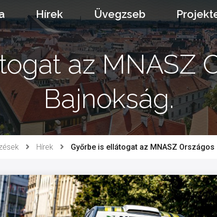
a
Hírek
Üvegzseb
Projekt
átogat az MNASZ 
Bajnokság.
zések
Hírek
Győrbe is ellátogat az MNASZ Országos 