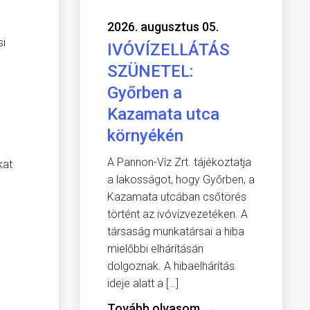
2026. augusztus 05.
si
IVÓVÍZELLÁTÁS
SZÜNETEL:
Győrben a
Kazamata utca
környékén
A Pannon-Víz Zrt. tájékoztatja
kat
a lakosságot, hogy Győrben, a
Kazamata utcában csőtörés
történt az ivóvízvezetéken. A
társaság munkatársai a hiba
mielőbbi elhárításán
dolgoznak. A hibaelhárítás
ideje alatt a […]
Tovább olvasom
→