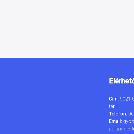
Elérhet
Cím:
9021 G
tér 1.
Telefon:
06
Email:
gyor
polgarmest