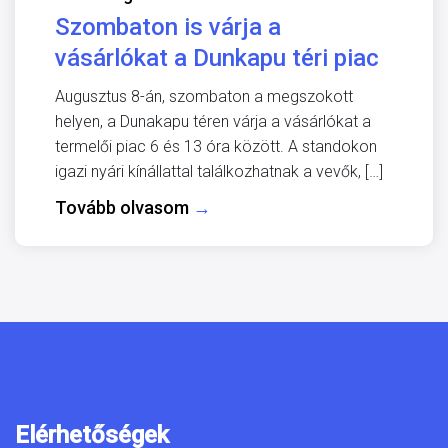
Szombaton is várja a
vásárlókat a Dunkapu téri piac
Augusztus 8-án, szombaton a megszokott
helyen, a Dunakapu téren várja a vásárlókat a
termelői piac 6 és 13 óra között. A standokon
igazi nyári kínállattal találkozhatnak a vevők, […]
Tovább olvasom
→
Elérhetőségek