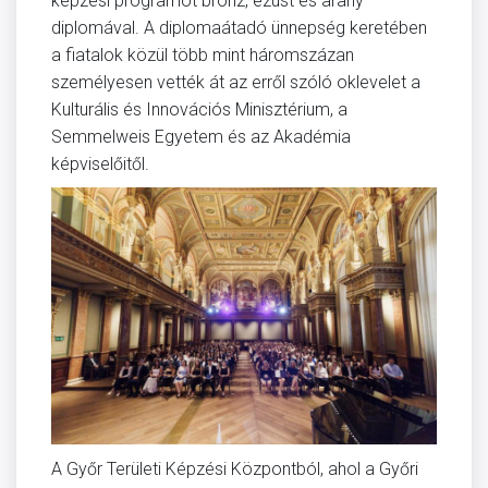
képzési programot bronz, ezüst és arany
diplomával. A diplomaátadó ünnepség keretében
a fiatalok közül több mint háromszázan
személyesen vették át az erről szóló oklevelet a
Kulturális és Innovációs Minisztérium, a
Semmelweis Egyetem és az Akadémia
képviselőitől.
A Győr Területi Képzési Központból, ahol a Győri