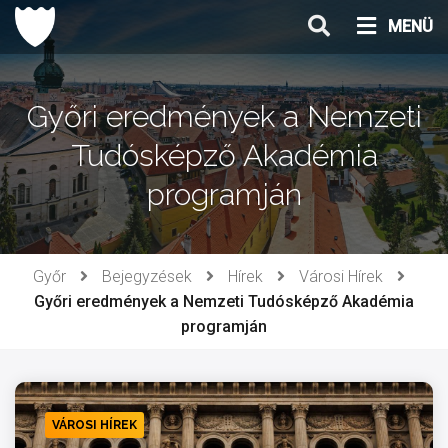
Ugrás
MENÜ
a
tartalomhoz
Győri eredmények a Nemzeti
Tudósképző Akadémia
programján
Győr
Bejegyzések
Hírek
Városi Hírek
Győri eredmények a Nemzeti Tudósképző Akadémia
programján
VÁROSI HÍREK