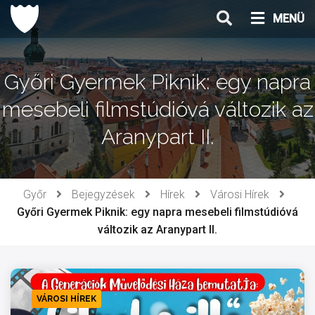
Ugrás
MENÜ
a
tartalomhoz
Győri Gyermek Piknik: egy napra
mesebeli filmstúdióvá változik az
Aranypart II.
Győr
Bejegyzések
Hírek
Városi Hírek
Győri Gyermek Piknik: egy napra mesebeli filmstúdióvá
változik az Aranypart II.
VÁROSI HÍREK