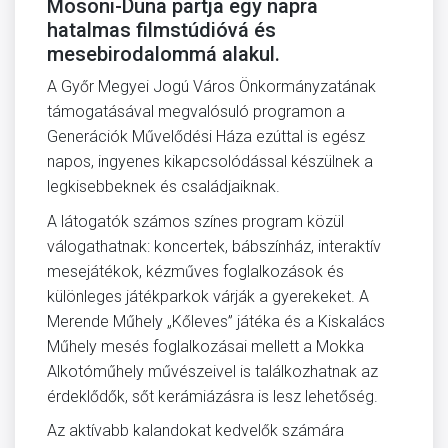
Mosoni-Duna partja egy napra
hatalmas filmstúdióvá és
mesebirodalommá alakul.
A Győr Megyei Jogú Város Önkormányzatának
támogatásával megvalósuló programon a
Generációk Művelődési Háza ezúttal is egész
napos, ingyenes kikapcsolódással készülnek a
legkisebbeknek és családjaiknak.
A látogatók számos színes program közül
válogathatnak: koncertek, bábszínház, interaktív
mesejátékok, kézműves foglalkozások és
különleges játékparkok várják a gyerekeket. A
Merende Műhely „Kőleves” játéka és a Kiskalács
Műhely mesés foglalkozásai mellett a Mokka
Alkotóműhely művészeivel is találkozhatnak az
érdeklődők, sőt kerámiázásra is lesz lehetőség.
Az aktívabb kalandokat kedvelők számára