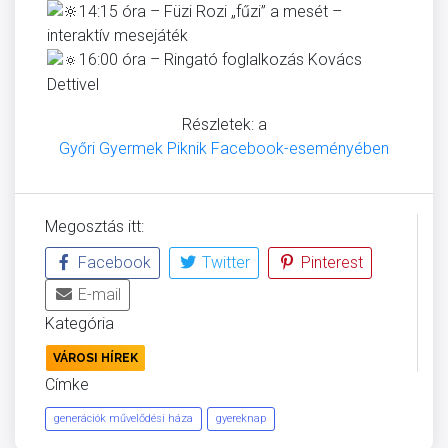
14:15 óra – Füzi Rozi „fűzi” a mesét –
interaktív mesejáték
16:00 óra – Ringató foglalkozás Kovács
Dettivel
Részletek: a
Győri Gyermek Piknik Facebook-eseményében
Megosztás itt:
Facebook
Twitter
Pinterest
E-mail
Kategória
VÁROSI HÍREK
Címke
generációk művelődési háza
gyereknap