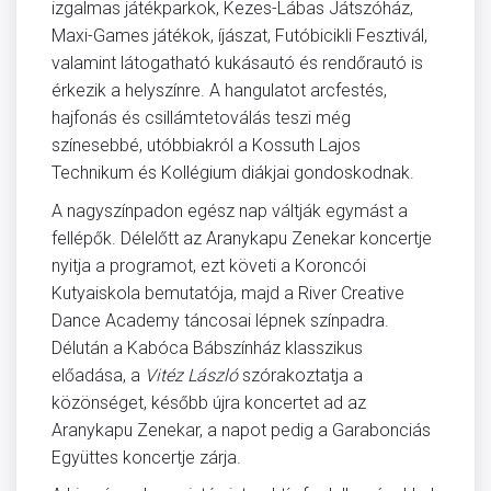
izgalmas játékparkok, Kezes-Lábas Játszóház,
Maxi-Games játékok, íjászat, Futóbicikli Fesztivál,
valamint látogatható kukásautó és rendőrautó is
érkezik a helyszínre. A hangulatot arcfestés,
hajfonás és csillámtetoválás teszi még
színesebbé, utóbbiakról a Kossuth Lajos
Technikum és Kollégium diákjai gondoskodnak.
A nagyszínpadon egész nap váltják egymást a
fellépők. Délelőtt az Aranykapu Zenekar koncertje
nyitja a programot, ezt követi a Koroncói
Kutyaiskola bemutatója, majd a River Creative
Dance Academy táncosai lépnek színpadra.
Délután a Kabóca Bábszínház klasszikus
előadása, a
Vitéz László
szórakoztatja a
közönséget, később újra koncertet ad az
Aranykapu Zenekar, a napot pedig a Garabonciás
Együttes koncertje zárja.