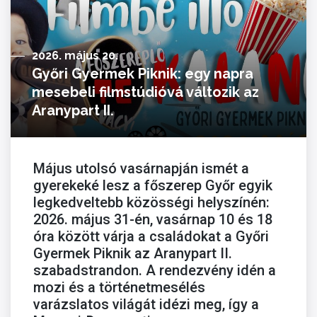
2026. május 20.
Győri Gyermek Piknik: egy napra
mesebeli filmstúdióvá változik az
Aranypart II.
Május utolsó vasárnapján ismét a
gyerekeké lesz a főszerep Győr egyik
legkedveltebb közösségi helyszínén:
2026. május 31-én, vasárnap 10 és 18
óra között várja a családokat a Győri
Gyermek Piknik az Aranypart II.
szabadstrandon. A rendezvény idén a
mozi és a történetmesélés
varázslatos világát idézi meg, így a