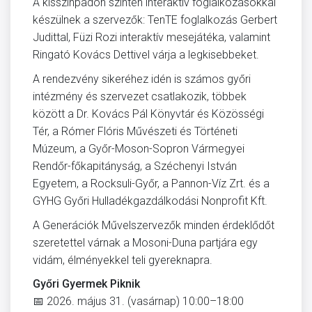
A kisszínpadon szintén interaktív foglalkozásokkal
készülnek a szervezők: TenTE foglalkozás Gerbert
Judittal, Füzi Rozi interaktív mesejátéka, valamint
Ringató Kovács Dettivel várja a legkisebbeket.
A rendezvény sikeréhez idén is számos győri
intézmény és szervezet csatlakozik, többek
között a Dr. Kovács Pál Könyvtár és Közösségi
Tér, a Rómer Flóris Művészeti és Történeti
Múzeum, a Győr-Moson-Sopron Vármegyei
Rendőr-főkapitányság, a Széchenyi István
Egyetem, a Rocksuli-Győr, a Pannon-Víz Zrt. és a
GYHG Győri Hulladékgazdálkodási Nonprofit Kft.
A Generációk Művelszervezők minden érdeklődőt
szeretettel várnak a Mosoni-Duna partjára egy
vidám, élményekkel teli gyereknapra.
Győri Gyermek Piknik
📅 2026. május 31. (vasárnap) 10:00–18:00