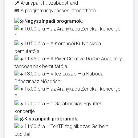
📍 Aranypart II. szabadstrand
🎟️ A program ingyenesen látogatható.
Nagyszínpadi programok:
10:00 óra – az Aranykapu Zenekar koncertje
1.
10:50 óra – A Koroncói Kutyaiskola
bemutatója
11:45 óra – A River Creative Dance Academy
táncosainak bemutatója
13:00 óra – Vitéz László – a Kabóca
Bábszínház előadása
15:00 óra – az Aranykapu Zenekar koncertje
2.
17:00 óra – a Garabonciás Együttes
koncertje
Kisszínpadi programok:
11:00 óra – TenTE foglalkozás Gerbert
Judittal