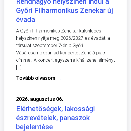
Rendhagyó helyszínen indul a
Győri Filharmonikus Zenekar új
évada
A Győri Filharmonikus Zenekar különleges
helyszínen nyitja meg 2026/2027-es évadát: a
társulat szeptember 7-én a Győri
Vásárcsarnokban ad koncertet Zenélő piac
címmel. A koncert egyszerre kínál zenei élményt
[…]
Tovább olvasom
→
2026. augusztus 06.
Elérhetőségek, lakossági
észrevételek, panaszok
bejelentése