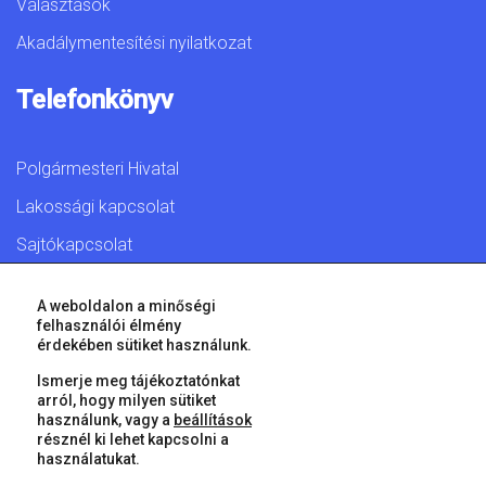
Választások
Akadálymentesítési nyilatkozat
Telefonkönyv
Polgármesteri Hivatal
Lakossági kapcsolat
Sajtókapcsolat
A weboldalon a minőségi
felhasználói élmény
érdekében sütiket használunk.
© 2026 Győr Megyei Jogú Város • Minden jog fenntartva!
Ismerje meg tájékoztatónkat
arról, hogy milyen sütiket
használunk, vagy a
beállítások
résznél ki lehet kapcsolni a
használatukat.