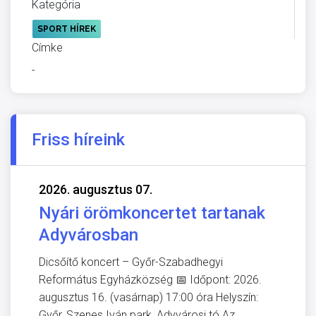
Kategória
SPORT HÍREK
Címke
-
Friss híreink
2026. augusztus 07.
Nyári örömkoncertet tartanak
Adyvárosban
Dicsőítő koncert – Győr-Szabadhegyi
Református Egyházközség 📅 Időpont: 2026.
augusztus 16. (vasárnap) 17:00 óra Helyszín:
Győr, Szenes Iván park, Adyvárosi tó Az