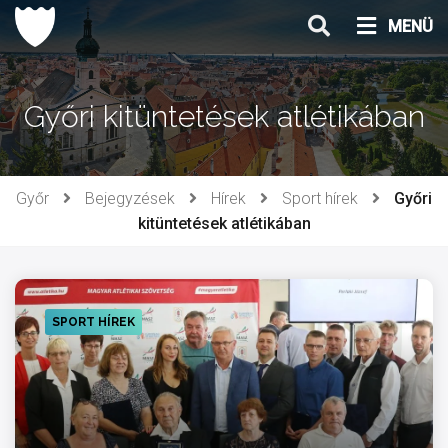
Ugrás
MENÜ
a
tartalomhoz
Győri kitüntetések atlétikában
Győr
Bejegyzések
Hírek
Sport hírek
Győri
kitüntetések atlétikában
SPORT HÍREK