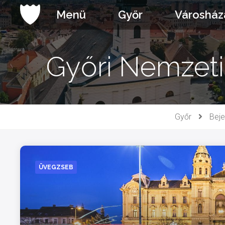
Ugrás
Menü
Győr
Városház
a
tartalomhoz
Győri Nemzeti 
Győr
Bej
ÜVEGZSEB