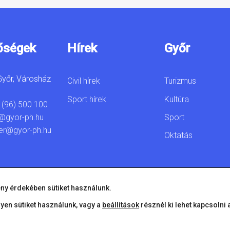
őségek
Hírek
Győr
yőr, Városház
Civil hírek
Turizmus
Sport hírek
Kultúra
 (96) 500 100
Sport
@gyor-ph.hu
er@gyor-ph.hu
Oktatás
ny érdekében sütiket használunk.
lyen sütiket használunk, vagy a
beállítások
résznél ki lehet kapcsolni 