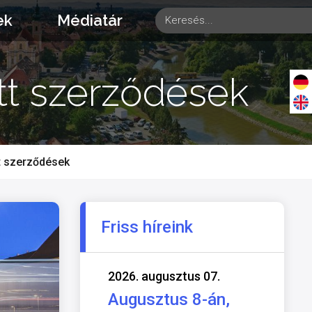
ek
Médiatár
ött szerződések
tt szerződések
Friss híreink
2026. augusztus 07.
Augusztus 8-án,