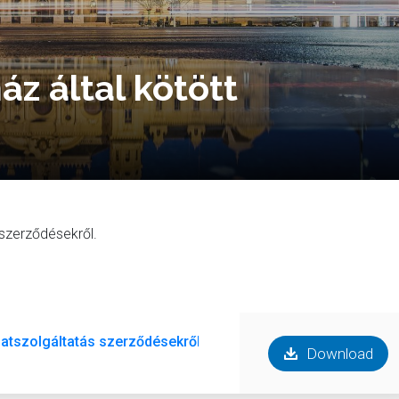
áz által kötött
 szerződésekről.
datszolgáltatás szerződésekről.pdf
Download