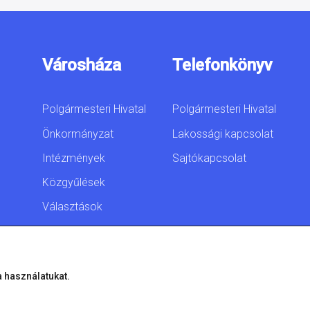
Városháza
Telefonkönyv
Polgármesteri Hivatal
Polgármesteri Hivatal
Önkormányzat
Lakossági kapcsolat
Intézmények
Sajtókapcsolat
Közgyűlések
Választások
Akadálymentesítési
nyilatkozat
a használatukat.