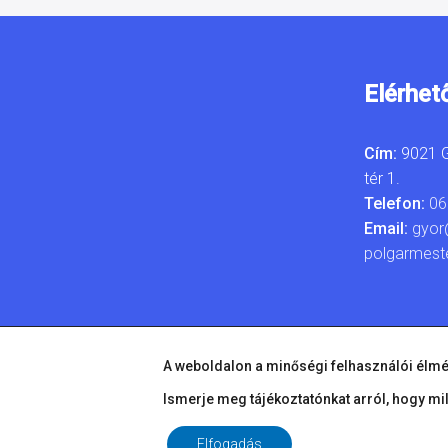
Elérhet
Cím:
9021 G
tér 1.
Telefon:
06
Email:
gyor
polgarmest
A weboldalon a minőségi felhasználói élmé
Ismerje meg tájékoztatónkat arról, hogy mi
Elfogadás