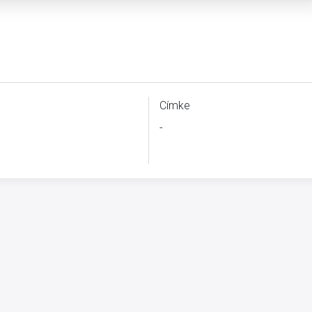
Címke
-
B