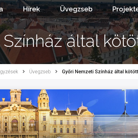
a
Hírek
Üvegzseb
Projekt
Színház által köt
egyzések
Üvegzseb
Győri Nemzeti Színház által kötö